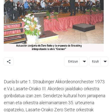
Entzun
Itzuli
Duela bi urte 1. Straubinger Akkordeonorchester 1973
e.V.a Lasarte-Oriako III. Akordeoi jaialdiako orkestra
gonbidatua izan zen. Senidetze kultural honi jarraipena
eman eta orkestra alemaniarraren 35. urteurrena
ospatzeko, Lasarte-Oriako Zero Sette orkestrak