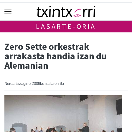
LASARTE-ORIA
Zero Sette orkestrak
arrakasta handia izan du
Alemanian
Nerea Eizagirre
2008ko irailaren 8a