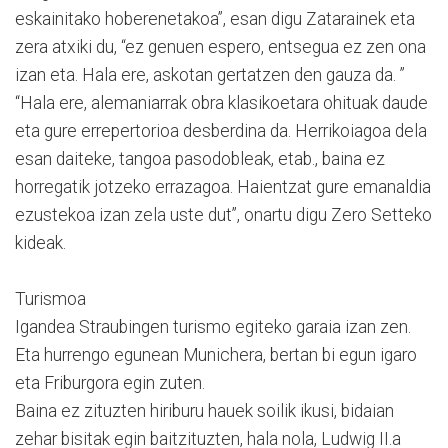
eskainitako hoberenetakoa”, esan digu Zatarainek eta
zera atxiki du, “ez genuen espero, entsegua ez zen ona
izan eta. Hala ere, askotan gertatzen den gauza da. ”
“Hala ere, alemaniarrak obra klasikoetara ohituak daude
eta gure errepertorioa desberdina da. Herrikoiagoa dela
esan daiteke, tangoa pasodobleak, etab., baina ez
horregatik jotzeko errazagoa. Haientzat gure emanaldia
ezustekoa izan zela uste dut”, onartu digu Zero Setteko
kideak.
Turismoa
Igandea Straubingen turismo egiteko garaia izan zen.
Eta hurrengo egunean Munichera, bertan bi egun igaro
eta Friburgora egin zuten.
Baina ez zituzten hiriburu hauek soilik ikusi, bidaian
zehar bisitak egin baitzituzten, hala nola, Ludwig II.a