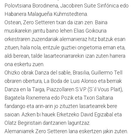
Polovtsiana Borodinena, Jacobiren Suite Sinfónica edo
Habanera Malagueña Kühmstedtena.
Ostean, Zero Setteren txan da izan zen. Baina
musikarekin jarritu baino lehen Elias Goikouria
orkestraren zuzendariak alemanieraz hitz batzuk esan
zituen, hala nola, entzule guztiei ongietorria eman eta,
aldi berean, talde lasarteoriarrarekin izan zuten harrera
ona eskertu zuen.
Ohizko obrak Danza del sable, Brasilia, Guillermo Tell
obraren obertura, La Boda de Luis Alonso eta berriak
Danza en la Taiga, Piazzollaren S.V.P. (S´il Vous Plait),
Bagatela Rixnerrena edo Pozik eta Txori Saltaria
fandango eta arin-arin jo zituzten lasartearrek bere
saioan. Azken bi hauek Erketzeko David Egizabal eta
Olatz Begiristain dantzarien laguntzaz.
Alemaniarrek Zero Setteren lana eskertzen jakin zuten.