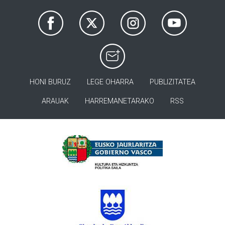
HONI BURUZ
LEGE OHARRA
PUBLIZITATEA
ARAUAK
HARREMANETARAKO
RSS