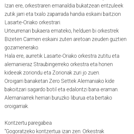
Izan ere, orkestraren emanaldia bukatzean entzuleek
zutik jarri eta txalo zaparrada handia eskaini baitzion
Lasarte-Oriako orkestrari.
Urteurrenari bukaera emateko, helduen bi orkestrek
Bizeten Carmen eskaini zuten aretoan zeuden guztien
gozamenerako.
Hala ere, aurretik Lasarte-Oriako orkestra zutitu eta
alemanieraz Straubingerreko orkestra eta honen
kideeak zoriondu eta Zorionak zuri jo zuen.
Oroigarri banaketan Zero Settek Alemaniako kide
bakoitzari sagardo botil eta edalontzi bana eraman.
Alemaniarrek herriari buruzko liburua eta bertako
oroigarriak.
Kontzertu paregabea
“Gogoratzeko kontzertua izan zen. Orkestrak