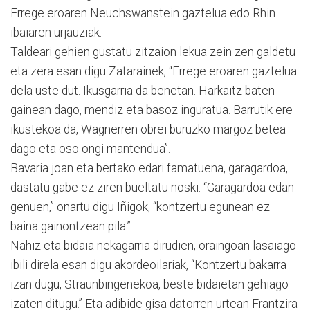
Errege eroaren Neuchswanstein gaztelua edo Rhin
ibaiaren urjauziak.
Taldeari gehien gustatu zitzaion lekua zein zen galdetu
eta zera esan digu Zatarainek, “Errege eroaren gaztelua
dela uste dut. Ikusgarria da benetan. Harkaitz baten
gainean dago, mendiz eta basoz inguratua. Barrutik ere
ikustekoa da, Wagnerren obrei buruzko margoz betea
dago eta oso ongi mantendua”.
Bavaria joan eta bertako edari famatuena, garagardoa,
dastatu gabe ez ziren bueltatu noski. “Garagardoa edan
genuen,” onartu digu Iñigok, “kontzertu egunean ez
baina gainontzean pila.”
Nahiz eta bidaia nekagarria dirudien, oraingoan lasaiago
ibili direla esan digu akordeoilariak, “Kontzertu bakarra
izan dugu, Straunbingenekoa, beste bidaietan gehiago
izaten ditugu.” Eta adibide gisa datorren urtean Frantzira