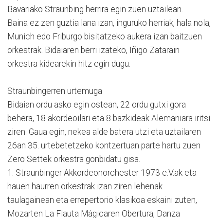
Bavariako Straunbing herrira egin zuen uztailean.
Baina ez zen guztia lana izan, inguruko herriak, hala nola,
Munich edo Friburgo bisitatzeko aukera izan baitzuen
orkestrak. Bidaiaren berri izateko, Iñigo Zatarain
orkestra kidearekin hitz egin dugu.
Straunbingerren urtemuga
Bidaian ordu asko egin ostean, 22 ordu gutxi gora
behera, 18 akordeoilari eta 8 bazkideak Alemaniara iritsi
ziren. Gaua egin, nekea alde batera utzi eta uztailaren
26an 35. urtebetetzeko kontzertuan parte hartu zuen
Zero Settek orkestra gonbidatu gisa.
1. Straunbinger Akkordeonorchester 1973 e.V.ak eta
hauen haurren orkestrak izan ziren lehenak
taulagainean eta errepertorio klasikoa eskaini zuten,
Mozarten La Flauta Mágicaren Obertura, Danza