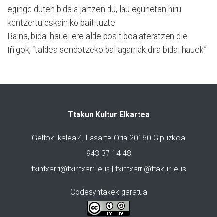
egingo duten bidaia jartzen du, lau egunetan hiru
kontzertu eskainiko baitituzte.
Baina, bidai hauei ere alde positiboa ateratzen die
Iñigok, “taldea sendotzeko baliagarriak dira bidai hauek.”
Ttakun Kultur Elkartea
Geltoki kalea 4, Lasarte-Oria 20160 Gipuzkoa
943 37 14 48
txintxarri@txintxarri.eus | txintxarri@ttakun.eus
Codesyntaxek garatua