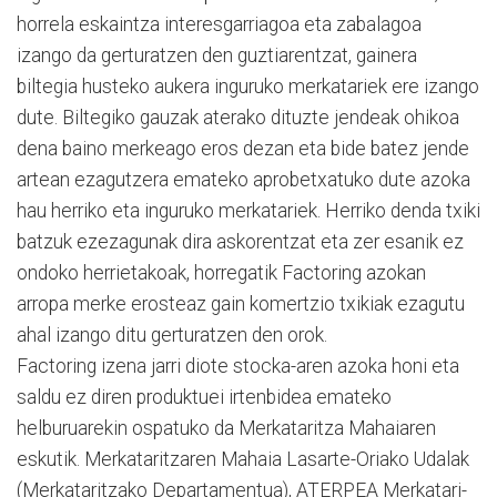
horrela eskaintza interesgarriagoa eta zabalagoa
izango da gerturatzen den guztiarentzat, gainera
biltegia husteko aukera inguruko merkatariek ere izango
dute. Biltegiko gauzak aterako dituzte jendeak ohikoa
dena baino merkeago eros dezan eta bide batez jende
artean ezagutzera emateko aprobetxatuko dute azoka
hau herriko eta inguruko merkatariek. Herriko denda txiki
batzuk ezezagunak dira askorentzat eta zer esanik ez
ondoko herrietakoak, horregatik Factoring azokan
arropa merke erosteaz gain komertzio txikiak ezagutu
ahal izango ditu gerturatzen den orok.
Factoring izena jarri diote stocka-aren azoka honi eta
saldu ez diren produktuei irtenbidea emateko
helburuarekin ospatuko da Merkataritza Mahaiaren
eskutik. Merkataritzaren Mahaia Lasarte-Oriako Udalak
(Merkataritzako Departamentua), ATERPEA Merkatari-