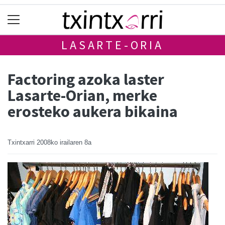
LASARTE-ORIA
Factoring azoka laster
Lasarte-Orian, merke
erosteko aukera bikaina
Txintxarri
2008ko irailaren 8a