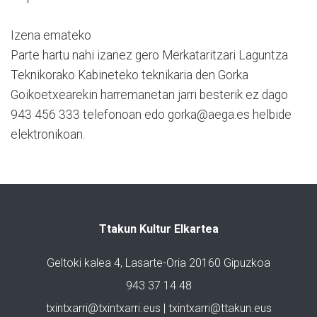
Izena emateko
Parte hartu nahi izanez gero Merkataritzari Laguntza
Teknikorako Kabineteko teknikaria den Gorka
Goikoetxearekin harremanetan jarri besterik ez dago
943 456 333 telefonoan edo gorka@aega.es helbide
elektronikoan.
Ttakun Kultur Elkartea
Geltoki kalea 4, Lasarte-Oria 20160 Gipuzkoa
943 37 14 48
txintxarri@txintxarri.eus | txintxarri@ttakun.eus