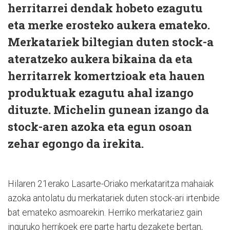
herritarrei dendak hobeto ezagutu
eta merke erosteko aukera emateko.
Merkatariek biltegian duten stock-a
ateratzeko aukera bikaina da eta
herritarrek komertzioak eta hauen
produktuak ezagutu ahal izango
dituzte. Michelin gunean izango da
stock-aren azoka eta egun osoan
zehar egongo da irekita.
Hilaren 21erako Lasarte-Oriako merkataritza mahaiak
azoka antolatu du merkatariek duten stock-ari irtenbide
bat emateko asmoarekin. Herriko merkatariez gain
inguruko herrikoek ere parte hartu dezakete bertan,