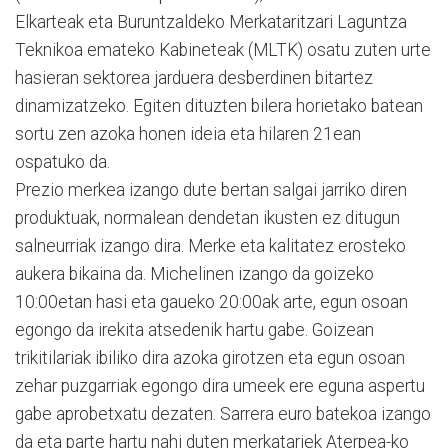
Elkarteak eta Buruntzaldeko Merkataritzari Laguntza
Teknikoa emateko Kabineteak (MLTK) osatu zuten urte
hasieran sektorea jarduera desberdinen bitartez
dinamizatzeko. Egiten dituzten bilera horietako batean
sortu zen azoka honen ideia eta hilaren 21ean
ospatuko da.
Prezio merkea izango dute bertan salgai jarriko diren
produktuak, normalean dendetan ikusten ez ditugun
salneurriak izango dira. Merke eta kalitatez erosteko
aukera bikaina da. Michelinen izango da goizeko
10:00etan hasi eta gaueko 20:00ak arte, egun osoan
egongo da irekita atsedenik hartu gabe. Goizean
trikitilariak ibiliko dira azoka girotzen eta egun osoan
zehar puzgarriak egongo dira umeek ere eguna aspertu
gabe aprobetxatu dezaten. Sarrera euro batekoa izango
da eta parte hartu nahi duten merkatariek Aterpea-ko