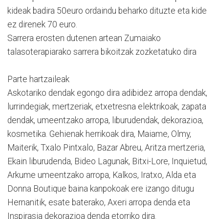
kideak badira 50euro ordaindu beharko dituzte eta kide
ez direnek 70 euro.
Sarrera erosten dutenen artean Zumaiako
talasoterapiarako sarrera bikoitzak zozketatuko dira
Parte hartzaileak
Askotariko dendak egongo dira adibidez arropa dendak,
lurrindegiak, mertzeriak, etxetresna elektrikoak, zapata
dendak, umeentzako arropa, liburudendak, dekorazioa,
kosmetika. Gehienak herrikoak dira, Maiame, Olmy,
Maiterik, Txalo Pintxalo, Bazar Abreu, Aritza mertzeria,
Ekain liburudenda, Bideo Lagunak, Bitxi-Lore, Inquietud,
Arkume umeentzako arropa, Kalkos, Iratxo, Alda eta
Donna Boutique baina kanpokoak ere izango ditugu
Hernanitik, esate baterako, Axeri arropa denda eta
Inspirasia dekorazioa denda etorriko dira.