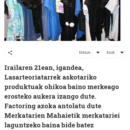
Entzun
Itzuli
Irailaren 21ean, igandea,
Lasarteoriatarrek askotariko
produktuak ohikoa baino merkeago
erosteko aukera izango dute.
Factoring azoka antolatu dute
Merkatarien Mahaietik merkatariei
laguntzeko baina bide batez