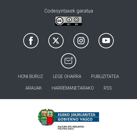
Codesyntaxek garatua
HONI BURUZ
LEGE OHARRA
PUBLIZITATEA
ARAUAK
HARREMANETARAKO
RSS