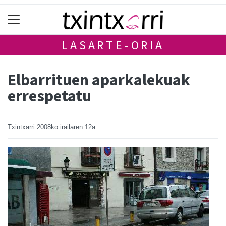
LASARTE-ORIA
Elbarrituen aparkalekuak
errespetatu
Txintxarri
2008ko irailaren 12a