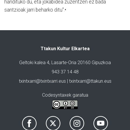
handituko du, eta jokabidea zuzentzen ez bada
santzioak jarri beharko ditu".•
Ttakun Kultur Elkartea
Geltoki kalea 4, Lasarte-Oria 20160 Gipuzkoa
943 37 14 48
txintxarri@txintxarri.eus | txintxarri@ttakun.eus
Codesyntaxek garatua