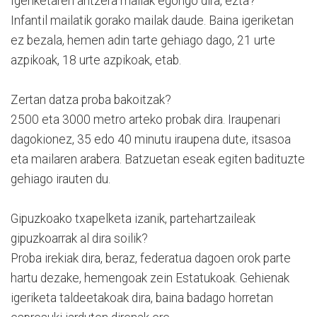
Igeriketaren antzera mailak egongo dira, ezta?
Infantil mailatik gorako mailak daude. Baina igeriketan
ez bezala, hemen adin tarte gehiago dago, 21 urte
azpikoak, 18 urte azpikoak, etab.
Zertan datza proba bakoitzak?
2500 eta 3000 metro arteko probak dira. Iraupenari
dagokionez, 35 edo 40 minutu iraupena dute, itsasoa
eta mailaren arabera. Batzuetan eseak egiten badituzte
gehiago irauten du.
Gipuzkoako txapelketa izanik, partehartzaileak
gipuzkoarrak al dira soilik?
Proba irekiak dira, beraz, federatua dagoen orok parte
hartu dezake, hemengoak zein Estatukoak. Gehienak
igeriketa taldeetakoak dira, baina badago horretan