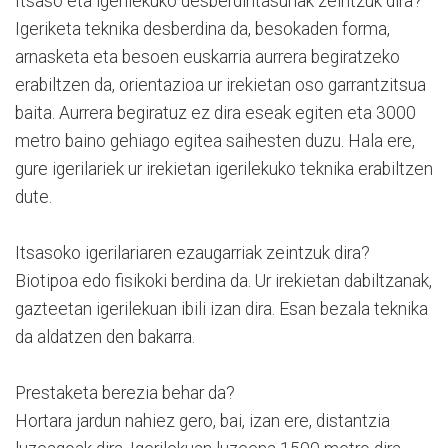
Itsaso eta igerilekuko desberdintasunak zeintzuk dira?
Igeriketa teknika desberdina da, besokaden forma,
arnasketa eta besoen euskarria aurrera begiratzeko
erabiltzen da, orientazioa ur irekietan oso garrantzitsua
baita. Aurrera begiratuz ez dira eseak egiten eta 3000
metro baino gehiago egitea saihesten duzu. Hala ere,
gure igerilariek ur irekietan igerilekuko teknika erabiltzen
dute.
Itsasoko igerilariaren ezaugarriak zeintzuk dira?
Biotipoa edo fisikoki berdina da. Ur irekietan dabiltzanak,
gazteetan igerilekuan ibili izan dira. Esan bezala teknika
da aldatzen den bakarra.
Prestaketa berezia behar da?
Hortara jardun nahiez gero, bai, izan ere, distantzia