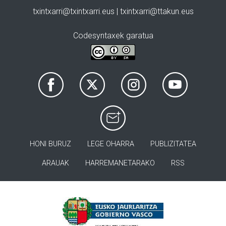
txintxarri@txintxarri.eus | txintxarri@ttakun.eus
Codesyntaxek garatua
HONI BURUZ
LEGE OHARRA
PUBLIZITATEA
ARAUAK
HARREMANETARAKO
RSS