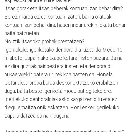
espresuki jarduten direnak ere.
Itsas gorak eta itsas beherak kontuan izan behar dira?
Berez marea ez da kontuan izaten, baina olatuak
kontuan izan behar dira, hauen indarrarekin jokatu behar
baita batzuetan.
Noiztik itsasoko probak prestatzen?
Igerilekuko igeriketako denboraldia luzea da, 9 edo 10
hilabete, Espainiako txapelketara iristen bazara. Baina
ez dira guztiak hainbestera iristen eta denboraldi
bukaerarekin batera ur irekikoa hasten da. Honela,
Getariakoa proba burua deskonektatzeko erabiltzen
dugu, baita beste igeriketa modu bat egiteko ere.
Igerilekuko denboraldiak asko kargatzen ditu eta ez
diegu emaitza onik eskatzen. Honi esker igerilekuko
txipa aldatzea da nahi duguna.