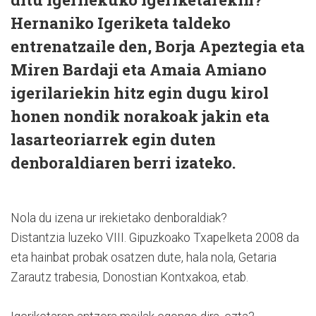
Hernaniko Igeriketa taldeko
entrenatzaile den, Borja Apeztegia eta
Miren Bardaji eta Amaia Amiano
igerilariekin hitz egin dugu kirol
honen nondik norakoak jakin eta
lasarteoriarrek egin duten
denboraldiaren berri izateko.
Nola du izena ur irekietako denboraldiak?
Distantzia luzeko VIII. Gipuzkoako Txapelketa 2008 da
eta hainbat probak osatzen dute, hala nola, Getaria
Zarautz trabesia, Donostian Kontxakoa, etab.