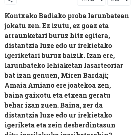
Kontxako Badiako proba larunbatean
jokatu zen. Ez izutu, ez goaz eta
arraunketari buruz hitz egitera,
distantzia luze edo ur irekietako
igeriketari buruz baizik. Izan ere,
larunbateko lehiaketan lasarteoriar
bat izan genuen, Miren Bardaji;
Amaia Amiano ere joatekoa zen,
baina gaixotu eta etxean geratu
behar izan zuen. Baina, zer da
distantzia luze edo ur irekietako
igeriketa eta zein desberdintasun
ditu igerilekuko igeriketarekin?