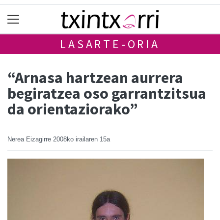
LASARTE-ORIA
“Arnasa hartzean aurrera
begiratzea oso garrantzitsua
da orientaziorako”
Nerea Eizagirre
2008ko irailaren 15a