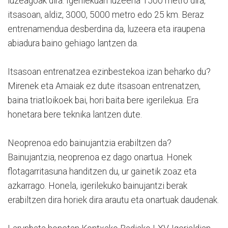
luzeagoak dira. Igerilekuan luzeena 1500 metro dira,
itsasoan, aldiz, 3000, 5000 metro edo 25 km. Beraz
entrenamendua desberdina da, luzeera eta iraupena
abiadura baino gehiago lantzen da.
Itsasoan entrenatzea ezinbestekoa izan beharko du?
Mirenek eta Amaiak ez dute itsasoan entrenatzen,
baina triatloikoek bai, hori baita bere igerilekua. Era
honetara bere teknika lantzen dute.
Neoprenoa edo bainujantzia erabiltzen da?
Bainujantzia, neoprenoa ez dago onartua. Honek
flotagarritasuna handitzen du, ur gainetik zoaz eta
azkarrago. Honela, igerilekuko bainujantzi berak
erabiltzen dira horiek dira arautu eta onartuak daudenak.