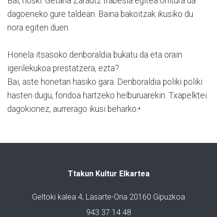
Bai, noski. Getaria Zarautz trabesia egitea ohitura da
dagoeneko gure taldean. Baina bakoitzak ikusiko du
nora egiten duen.
Honela itsasoko denboraldia bukatu da eta orain
igerilekukoa prestatzera, ezta?
Bai, aste honetan hasiko gara. Denboraldia poliki poliki
hasten dugu, fondoa hartzeko helburuarekin. Txapelktei
dagokionez, aurrerago ikusi beharko.•
Ttakun Kultur Elkartea
Geltoki kalea 4, Lasarte-Oria 20160 Gipuzkoa
943 37 14 48