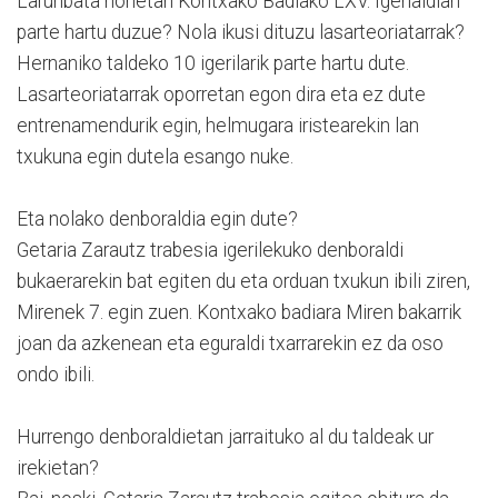
Larunbata honetan Kontxako Badiako LXV. Igerialdian
parte hartu duzue? Nola ikusi dituzu lasarteoriatarrak?
Hernaniko taldeko 10 igerilarik parte hartu dute.
Lasarteoriatarrak oporretan egon dira eta ez dute
entrenamendurik egin, helmugara iristearekin lan
txukuna egin dutela esango nuke.
Eta nolako denboraldia egin dute?
Getaria Zarautz trabesia igerilekuko denboraldi
bukaerarekin bat egiten du eta orduan txukun ibili ziren,
Mirenek 7. egin zuen. Kontxako badiara Miren bakarrik
joan da azkenean eta eguraldi txarrarekin ez da oso
ondo ibili.
Hurrengo denboraldietan jarraituko al du taldeak ur
irekietan?