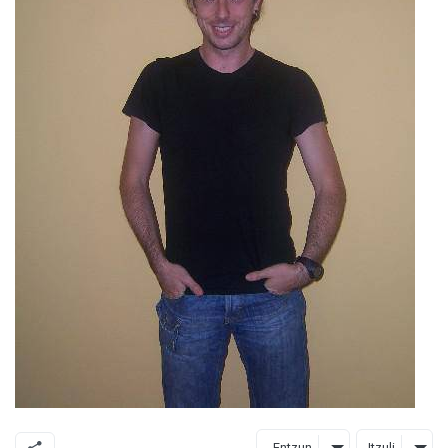
Entzun
Itzuli