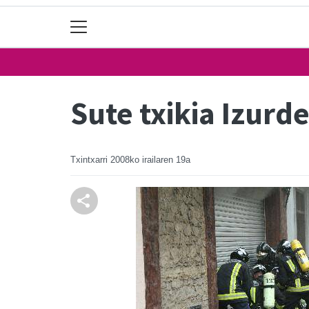
Sute txikia Izurd
Txintxarri
2008ko irailaren 19a