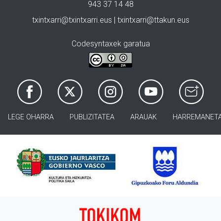
943 37 14 48
txintxarri@txintxarri.eus | txintxarri@ttakun.eus
Codesyntaxek garatua
LEGE OHARRA
PUBLIZITATEA
ARAUAK
HARREMANET