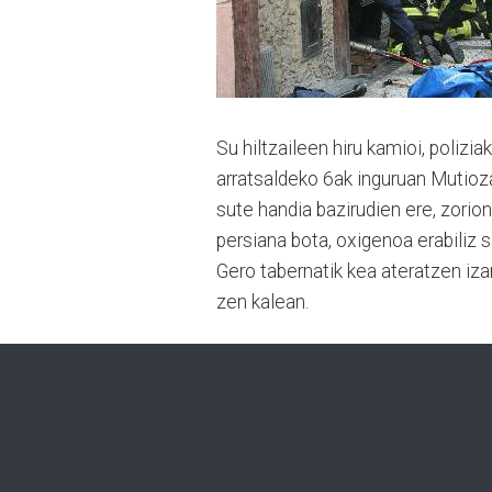
Su hiltzaileen hiru kamioi, polizi
arratsaldeko 6ak inguruan Mutioz
sute handia bazirudien ere, zorion
persiana bota, oxigenoa erabiliz s
Gero tabernatik kea ateratzen iz
zen kalean.