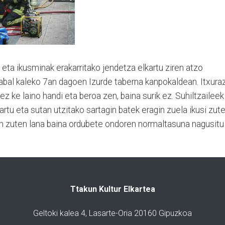
ak eta ikusminak erakarritako jendetza elkartu ziren atzo
abal kaleko 7an dagoen Izurde taberna kanpokaldean. Itxura
ez ke laino handi eta beroa zen, baina surik ez. Suhiltzaileek
artu eta sutan utzitako sartagin batek eragin zuela ikusi zute
an zuten lana baina ordubete ondoren normaltasuna nagusitu
Ttakun Kultur Elkartea
Geltoki kalea 4, Lasarte-Oria 20160 Gipuzkoa