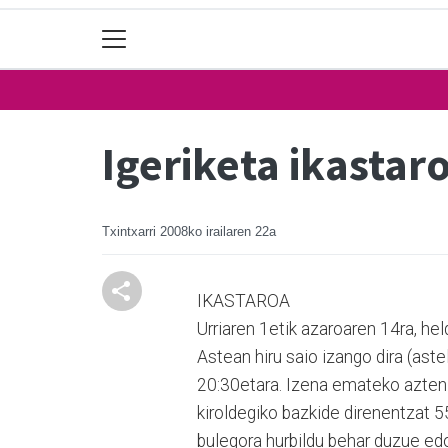
Igeriketa ikasta
Txintxarri
2008ko irailaren 22a
IKASTAROA
Urriaren 1etik azaroaren 14ra, hel
Astean hiru saio izango dira (ast
20:30etara. Izena emateko azten e
kiroldegiko bazkide direnentzat 5
bulegora hurbildu behar duzue e