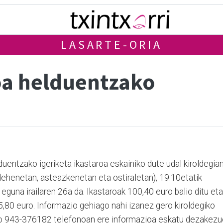
LASARTE-ORIA
roa helduentzako
duentzako igeriketa ikastaroa eskainiko dute udal kiroldegian
elehenetan, asteazkenetan eta ostiraletan), 19:10etatik
guna irailaren 26a da. Ikastaroak 100,40 euro balio ditu eta
5,80 euro. Informazio gehiago nahi izanez gero kiroldegiko
do 943-376182 telefonoan ere informazioa eskatu dezakezu