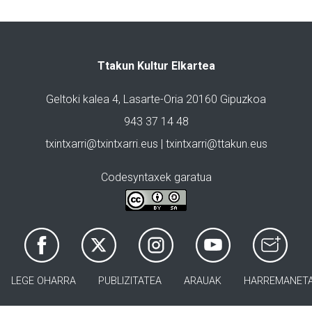
Ttakun Kultur Elkartea
Geltoki kalea 4, Lasarte-Oria 20160 Gipuzkoa
943 37 14 48
txintxarri@txintxarri.eus | txintxarri@ttakun.eus
Codesyntaxek garatua
LEGE OHARRA
PUBLIZITATEA
ARAUAK
HARREMANET