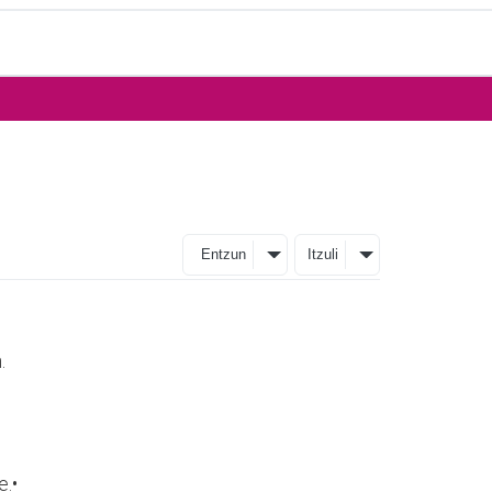
Entzun
Itzuli
.
e.•