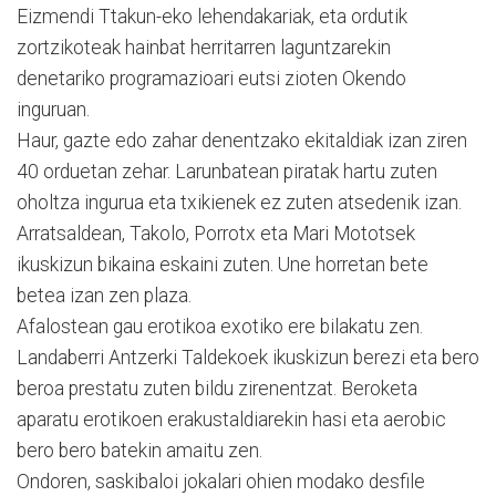
Eizmendi Ttakun-eko lehendakariak, eta ordutik
zortzikoteak hainbat herritarren laguntzarekin
denetariko programazioari eutsi zioten Okendo
inguruan.
Haur, gazte edo zahar denentzako ekitaldiak izan ziren
40 orduetan zehar. Larunbatean piratak hartu zuten
oholtza ingurua eta txikienek ez zuten atsedenik izan.
Arratsaldean, Takolo, Porrotx eta Mari Mototsek
ikuskizun bikaina eskaini zuten. Une horretan bete
betea izan zen plaza.
Afalostean gau erotikoa exotiko ere bilakatu zen.
Landaberri Antzerki Taldekoek ikuskizun berezi eta bero
beroa prestatu zuten bildu zirenentzat. Beroketa
aparatu erotikoen erakustaldiarekin hasi eta aerobic
bero bero batekin amaitu zen.
Ondoren, saskibaloi jokalari ohien modako desfile