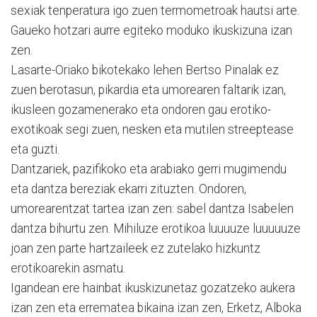
sexiak tenperatura igo zuen termometroak hautsi arte.
Gaueko hotzari aurre egiteko moduko ikuskizuna izan
zen.
Lasarte-Oriako bikotekako lehen Bertso Pinalak ez
zuen berotasun, pikardia eta umorearen faltarik izan,
ikusleen gozamenerako eta ondoren gau erotiko-
exotikoak segi zuen, nesken eta mutilen streeptease
eta guzti.
Dantzariek, pazifikoko eta arabiako gerri mugimendu
eta dantza bereziak ekarri zituzten. Ondoren,
umorearentzat tartea izan zen: sabel dantza Isabelen
dantza bihurtu zen. Mihiluze erotikoa luuuuze luuuuuze
joan zen parte hartzaileek ez zutelako hizkuntz
erotikoarekin asmatu.
Igandean ere hainbat ikuskizunetaz gozatzeko aukera
izan zen eta errematea bikaina izan zen, Erketz, Alboka