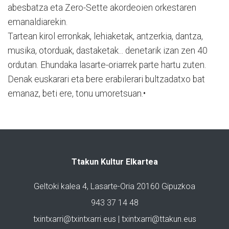
abesbatza eta Zero-Sette akordeoien orkestaren
emanaldiarekin.
Tartean kirol erronkak, lehiaketak, antzerkia, dantza,
musika, otorduak, dastaketak... denetarik izan zen 40
ordutan. Ehundaka lasarte-oriarrek parte hartu zuten.
Denak euskarari eta bere erabilerari bultzadatxo bat
emanaz, beti ere, tonu umoretsuan.•
Ttakun Kultur Elkartea
Geltoki kalea 4, Lasarte-Oria 20160 Gipuzkoa
943 37 14 48
txintxarri@txintxarri.eus | txintxarri@ttakun.eus