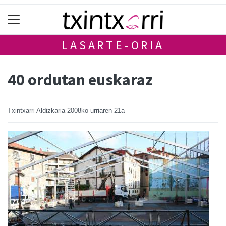
LASARTE-ORIA
40 ordutan euskaraz
Txintxarri Aldizkaria
2008ko urriaren 21a