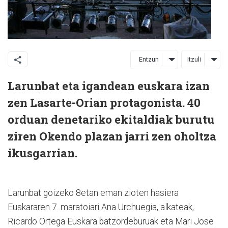
Entzun
Itzuli
Larunbat eta igandean euskara izan
zen Lasarte-Orian protagonista. 40
orduan denetariko ekitaldiak burutu
ziren Okendo plazan jarri zen oholtza
ikusgarrian.
Larunbat goizeko 8etan eman zioten hasiera
Euskararen 7. maratoiari Ana Urchuegia, alkateak,
Ricardo Ortega Euskara batzordeburuak eta Mari Jose