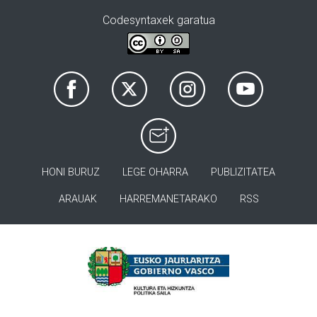
Codesyntaxek garatua
HONI BURUZ
LEGE OHARRA
PUBLIZITATEA
ARAUAK
HARREMANETARAKO
RSS