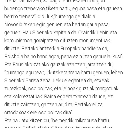
Trena handia zen, 30 bagoi edo. Ekaterinburgon
hurrengo trenerako tiketa hartu, eguna pasa eta gauean
berriro trenera”, dio Iluk,“hurrengo geldialdia
Novosibirsken egin genuen eta bertan gaua pasa
genuen. Hau Siberiako kapitala da. Oraindik Lenin eta
komunismoa goraipatzen dituzten monumentuak
dituzte. Bertako antzerkia Europako handiena da,
Bolshoia baino handiagoa, pena ezin izan genuela ikusi”.
Eta Errusiako zatiako gauzak azaltzen jarraitzen du,
“hurrengo egunean, Irkutskera trena hartu genuen, lehen
Siberiako Parisa zena. Leku elegantea da, etxeak
zurezkoak, oso politak, eta leihoak guztiak margotuak
eta koloreztatuak. Baina egoera txarrean daude, ez
dituzte zaintzen, galtzen ari dira. Bertako eliza
ortodoxoak ere oso politak dira”.
Eta hau atxikitzen du, “hemendik mikrobusa hartu