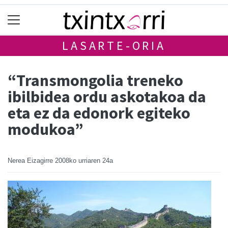
LASARTE-ORIA
“Transmongolia treneko
ibilbidea ordu askotakoa da
eta ez da edonork egiteko
modukoa”
Nerea Eizagirre
2008ko urriaren 24a