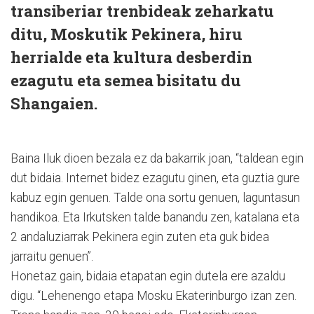
transiberiar trenbideak zeharkatu
ditu, Moskutik Pekinera, hiru
herrialde eta kultura desberdin
ezagutu eta semea bisitatu du
Shangaien.
Baina Iluk dioen bezala ez da bakarrik joan, “taldean egin
dut bidaia. Internet bidez ezagutu ginen, eta guztia gure
kabuz egin genuen. Talde ona sortu genuen, laguntasun
handikoa. Eta Irkutsken talde banandu zen, katalana eta
2 andaluziarrak Pekinera egin zuten eta guk bidea
jarraitu genuen”.
Honetaz gain, bidaia etapatan egin dutela ere azaldu
digu. “Lehenengo etapa Mosku Ekaterinburgo izan zen.