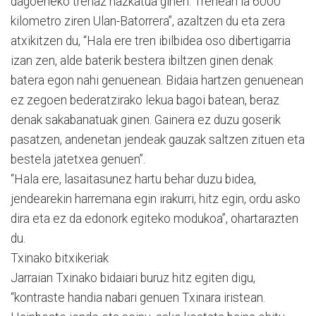
dagoeneko trenaz nazkatua ginen. Trenean ia 6000
kilometro ziren Ulan-Batorrera”, azaltzen du eta zera
atxikitzen du, “Hala ere tren ibilbidea oso dibertigarria
izan zen, alde baterik bestera ibiltzen ginen denak
batera egon nahi genuenean. Bidaia hartzen genuenean
ez zegoen bederatzirako lekua bagoi batean, beraz
denak sakabanatuak ginen. Gainera ez duzu goserik
pasatzen, andenetan jendeak gauzak saltzen zituen eta
bestela jatetxea genuen”.
“Hala ere, lasaitasunez hartu behar duzu bidea,
jendearekin harremana egin irakurri, hitz egin, ordu asko
dira eta ez da edonork egiteko modukoa”, ohartarazten
du.
Txinako bitxikeriak
Jarraian Txinako bidaiari buruz hitz egiten digu,
“kontraste handia nabari genuen Txinara iristean.