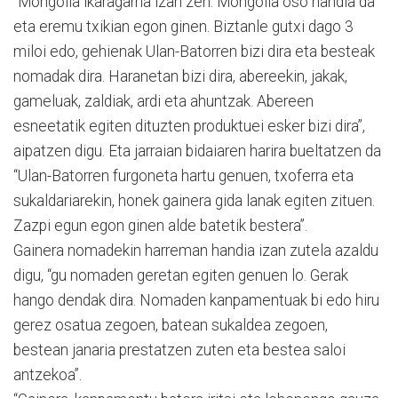
“Mongolia ikaragarria izan zen. Mongolia oso handia da
eta eremu txikian egon ginen. Biztanle gutxi dago 3
miloi edo, gehienak Ulan-Batorren bizi dira eta besteak
nomadak dira. Haranetan bizi dira, abereekin, jakak,
gameluak, zaldiak, ardi eta ahuntzak. Abereen
esneetatik egiten dituzten produktuei esker bizi dira”,
aipatzen digu. Eta jarraian bidaiaren harira bueltatzen da
“Ulan-Batorren furgoneta hartu genuen, txoferra eta
sukaldariarekin, honek gainera gida lanak egiten zituen.
Zazpi egun egon ginen alde batetik bestera”.
Gainera nomadekin harreman handia izan zutela azaldu
digu, “gu nomaden geretan egiten genuen lo. Gerak
hango dendak dira. Nomaden kanpamentuak bi edo hiru
gerez osatua zegoen, batean sukaldea zegoen,
bestean janaria prestatzen zuten eta bestea saloi
antzekoa”.