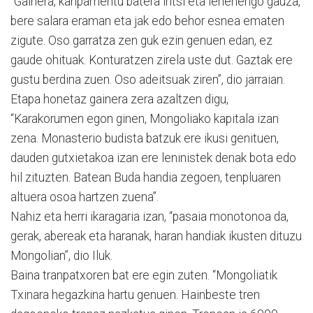
“Gainera, kanpamentu batera iritsi eta lehenengo gauza,
bere salara eraman eta jak edo behor esnea ematen
zigute. Oso garratza zen guk ezin genuen edan, ez
gaude ohituak. Konturatzen zirela uste dut. Gaztak ere
gustu berdina zuen. Oso adeitsuak ziren”, dio jarraian.
Etapa honetaz gainera zera azaltzen digu,
“Karakorumen egon ginen, Mongoliako kapitala izan
zena. Monasterio budista batzuk ere ikusi genituen,
dauden gutxietakoa izan ere leninistek denak bota edo
hil zituzten. Batean Buda handia zegoen, tenpluaren
altuera osoa hartzen zuena”.
Nahiz eta herri ikaragaria izan, “pasaia monotonoa da,
gerak, abereak eta haranak, haran handiak ikusten dituzu
Mongolian”, dio Iluk.
Baina tranpatxoren bat ere egin zuten. “Mongoliatik
Txinara hegazkina hartu genuen. Hainbeste tren