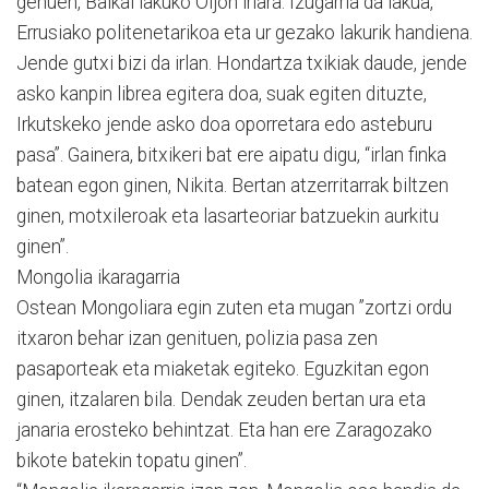
genuen, Baikal lakuko Oljon irlara. Izugarria da lakua,
Errusiako politenetarikoa eta ur gezako lakurik handiena.
Jende gutxi bizi da irlan. Hondartza txikiak daude, jende
asko kanpin librea egitera doa, suak egiten dituzte,
Irkutskeko jende asko doa oporretara edo asteburu
pasa”. Gainera, bitxikeri bat ere aipatu digu, “irlan finka
batean egon ginen, Nikita. Bertan atzerritarrak biltzen
ginen, motxileroak eta lasarteoriar batzuekin aurkitu
ginen”.
Mongolia ikaragarria
Ostean Mongoliara egin zuten eta mugan ”zortzi ordu
itxaron behar izan genituen, polizia pasa zen
pasaporteak eta miaketak egiteko. Eguzkitan egon
ginen, itzalaren bila. Dendak zeuden bertan ura eta
janaria erosteko behintzat. Eta han ere Zaragozako
bikote batekin topatu ginen”.