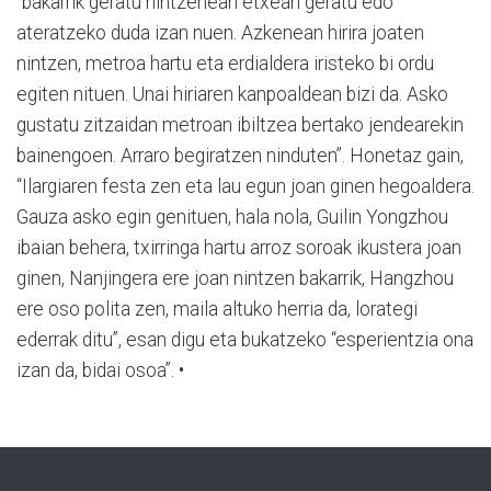
“bakarrik geratu nintzenean etxean geratu edo
ateratzeko duda izan nuen. Azkenean hirira joaten
nintzen, metroa hartu eta erdialdera iristeko bi ordu
egiten nituen. Unai hiriaren kanpoaldean bizi da. Asko
gustatu zitzaidan metroan ibiltzea bertako jendearekin
bainengoen. Arraro begiratzen ninduten”. Honetaz gain,
“Ilargiaren festa zen eta lau egun joan ginen hegoaldera.
Gauza asko egin genituen, hala nola, Guilin Yongzhou
ibaian behera, txirringa hartu arroz soroak ikustera joan
ginen, Nanjingera ere joan nintzen bakarrik, Hangzhou
ere oso polita zen, maila altuko herria da, lorategi
ederrak ditu”, esan digu eta bukatzeko “esperientzia ona
izan da, bidai osoa”. •