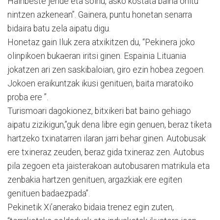
Hainbeste jende eta soinu, asko kostata baina ohitu
nintzen azkenean”. Gainera, puntu honetan senarra
bidaira batu zela aipatu digu.
Honetaz gain Iluk zera atxikitzen du, “Pekinera joko
olinpikoen bukaeran iritsi ginen. Espainia Lituania
jokatzen ari zen saskibaloian, giro ezin hobea zegoen.
Jokoen eraikuntzak ikusi genituen, baita maratoiko
proba ere ”.
Turismoari dagokionez, bitxikeri bat baino gehiago
aipatu zizikigun,”guk dena libre egin genuen, beraz tiketa
hartzeko txinatarren ilaran jarri behar ginen. Autobusak
ere txineraz zeuden, beraz gida txineraz zen. Autobus
pila zegoen eta jaisterakoan autobusaren matrikula eta
zenbakia hartzen genituen, argazkiak ere egiten
genituen badaezpada”.
Pekinetik Xi’anerako bidaia trenez egin zuten,