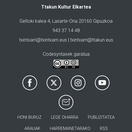
Ttakun Kultur Elkartea
Geltoki kalea 4, Lasarte-Oria 20160 Gipuzkoa
943 37 14 48
txintxarri@txintxarri.eus | txintxarri@ttakun.eus
Codesyntaxek garatua
HONI BURUZ
LEGE OHARRA
PUBLIZITATEA
ARAUAK
HARREMANETARAKO
RSS