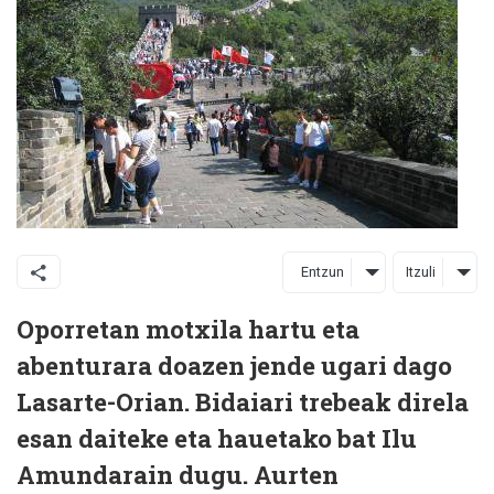
Entzun
Itzuli
Oporretan motxila hartu eta
abenturara doazen jende ugari dago
Lasarte-Orian. Bidaiari trebeak direla
esan daiteke eta hauetako bat Ilu
Amundarain dugu. Aurten