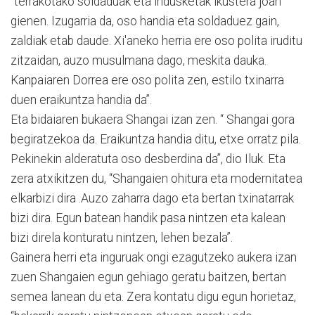
“terrakotako soldaduak eta indusketak ikustera joan
gienen. Izugarria da, oso handia eta soldaduez gain,
zaldiak etab daude. Xi'aneko herria ere oso polita iruditu
zitzaidan, auzo musulmana dago, meskita dauka.
Kanpaiaren Dorrea ere oso polita zen, estilo txinarra
duen eraikuntza handia da”.
Eta bidaiaren bukaera Shangai izan zen. “ Shangai gora
begiratzekoa da. Eraikuntza handia ditu, etxe orratz pila.
Pekinekin alderatuta oso desberdina da”, dio Iluk. Eta
zera atxikitzen du, “Shangaien ohitura eta modernitatea
elkarbizi dira .Auzo zaharra dago eta bertan txinatarrak
bizi dira. Egun batean handik pasa nintzen eta kalean
bizi direla konturatu nintzen, lehen bezala”.
Gainera herri eta inguruak ongi ezagutzeko aukera izan
zuen Shangaien egun gehiago geratu baitzen, bertan
semea lanean du eta. Zera kontatu digu egun horietaz,