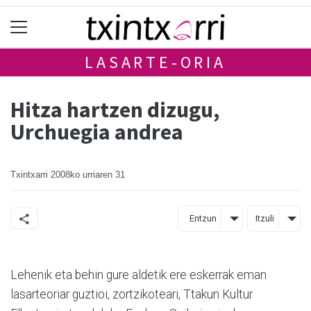
LASARTE-ORIA
Hitza hartzen dizugu,
Urchuegia andrea
Txintxarri
2008ko urriaren 31
Entzun
Itzuli
Lehenik eta behin gure aldetik ere eskerrak eman
lasarteoriar guztioi, zortzikoteari, Ttakun Kultur