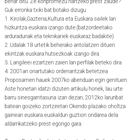
behar ditu. Ze konpromezu hartzeko prest zaude?
Guk erronka txiki bat botako dizugu.
1. Kirolak,Gazteria,Kultura eta Euskara sailek lan
hizkuntza euskara izango dute.(batzordeetako
arduradunak eta teknikariek euskaraz badakite)
2. Udalak 18 urtetik beherako antolatzen dituen
ekintzak euskara hutsezkoak izango dira.
3. Langileei ezartzen zaien lan perfilak beteko dira.
4. 2001an onartutako ordenantzak betetzea.
Proposamen hauek 2007ko abenduan egin genituen.
Aste honetan idatzi dizuten artikulu honek, lau urte
barru sinesgarritasuna izan dezan, 2012ko larunbat
batean goizeko zortziretan Okendo plazako oholtza
gainean euskara euskaldun guztion ondarea dela
aldarrikatzeko prest egongo gara.