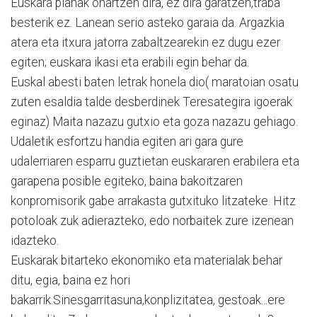
Euskara planak onartzen dira, ez dira garatzen,traba
besterik ez. Lanean serio asteko garaia da. Argazkia
atera eta itxura jatorra zabaltzearekin ez dugu ezer
egiten; euskara ikasi eta erabili egin behar da.
Euskal abesti baten letrak honela dio( maratoian osatu
zuten esaldia talde desberdinek Teresategira igoerak
eginaz) Maita nazazu gutxio eta goza nazazu gehiago.
Udaletik esfortzu handia egiten ari gara gure
udalerriaren esparru guztietan euskararen erabilera eta
garapena posible egiteko, baina bakoitzaren
konpromisorik gabe arrakasta gutxituko litzateke. Hitz
potoloak zuk adierazteko, edo norbaitek zure izenean
idazteko.
Euskarak bitarteko ekonomiko eta materialak behar
ditu, egia, baina ez hori
bakarrik.Sinesgarritasuna,konplizitatea, gestoak...ere