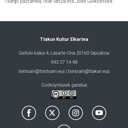
Txanpi Baztarrika, Ixiar Iartza eta Joxe Goikoetxea
Ttakun Kultur Elkartea
Geltoki kalea 4, Lasarte-Oria 20160 Gipuzkoa
943 37 14 48
txintxarri@txintxarri.eus | txintxarri@ttakun.eus
Codesyntaxek garatua