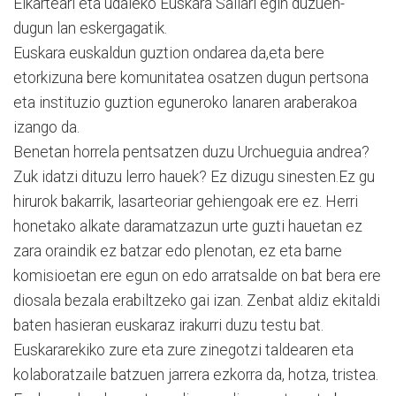
Elkarteari eta udaleko Euskara Sailari egin duzuen-
dugun lan eskergagatik.
Euskara euskaldun guztion ondarea da,eta bere
etorkizuna bere komunitatea osatzen dugun pertsona
eta instituzio guztion eguneroko lanaren araberakoa
izango da.
Benetan horrela pentsatzen duzu Urchueguia andrea?
Zuk idatzi dituzu lerro hauek? Ez dizugu sinesten.Ez gu
hirurok bakarrik, lasarteoriar gehiengoak ere ez. Herri
honetako alkate daramatzazun urte guzti hauetan ez
zara oraindik ez batzar edo plenotan, ez eta barne
komisioetan ere egun on edo arratsalde on bat bera ere
diosala bezala erabiltzeko gai izan. Zenbat aldiz ekitaldi
baten hasieran euskaraz irakurri duzu testu bat.
Euskararekiko zure eta zure zinegotzi taldearen eta
kolaboratzaile batzuen jarrera ezkorra da, hotza, tristea.