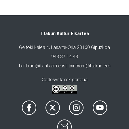
Ttakun Kultur Elkartea
Geltoki kalea 4, Lasarte-Oria 20160 Gipuzkoa
943 37 14 48
txintxarri@txintxarri.eus | txintxarri@ttakun.eus
Codesyntaxek garatua