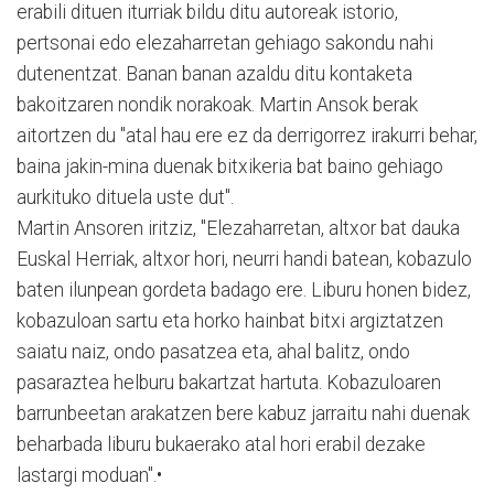
erabili dituen iturriak bildu ditu autoreak istorio,
pertsonai edo elezaharretan gehiago sakondu nahi
dutenentzat. Banan banan azaldu ditu kontaketa
bakoitzaren nondik norakoak. Martin Ansok berak
aitortzen du "atal hau ere ez da derrigorrez irakurri behar,
baina jakin-mina duenak bitxikeria bat baino gehiago
aurkituko dituela uste dut".
Martin Ansoren iritziz, "Elezaharretan, altxor bat dauka
Euskal Herriak, altxor hori, neurri handi batean, kobazulo
baten ilunpean gordeta badago ere. Liburu honen bidez,
kobazuloan sartu eta horko hainbat bitxi argiztatzen
saiatu naiz, ondo pasatzea eta, ahal balitz, ondo
pasaraztea helburu bakartzat hartuta. Kobazuloaren
barrunbeetan arakatzen bere kabuz jarraitu nahi duenak
beharbada liburu bukaerako atal hori erabil dezake
lastargi moduan".•