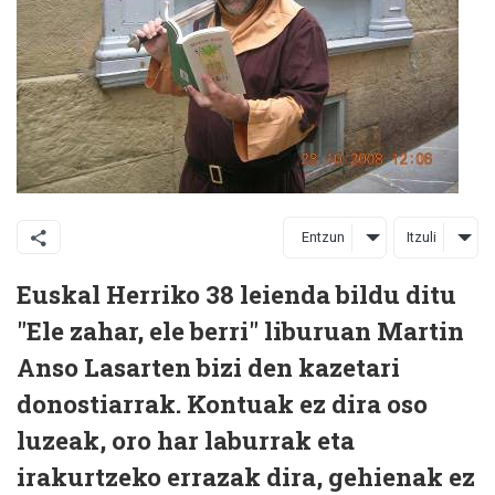
Entzun
Itzuli
Euskal Herriko 38 leienda bildu ditu
"Ele zahar, ele berri" liburuan Martin
Anso Lasarten bizi den kazetari
donostiarrak. Kontuak ez dira oso
luzeak, oro har laburrak eta
irakurtzeko errazak dira, gehienak ez