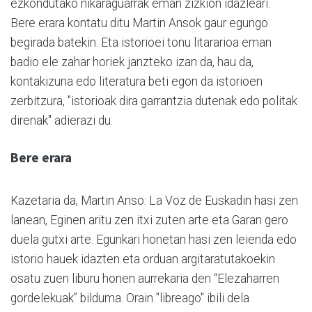
ezkondutako nikaraguarrak eman zizkion idazleari.
Bere erara kontatu ditu Martin Ansok gaur egungo
begirada batekin. Eta istorioei tonu litararioa eman
badio ele zahar horiek janzteko izan da, hau da,
kontakizuna edo literatura beti egon da istorioen
zerbitzura, "istorioak dira garrantzia dutenak edo politak
direnak" adierazi du.
Bere erara
Kazetaria da, Martin Anso: La Voz de Euskadin hasi zen
lanean, Eginen aritu zen itxi zuten arte eta Garan gero
duela gutxi arte. Egunkari honetan hasi zen leienda edo
istorio hauek idazten eta orduan argitaratutakoekin
osatu zuen liburu honen aurrekaria den “Elezaharren
gordelekuak” bilduma. Orain "libreago" ibili dela