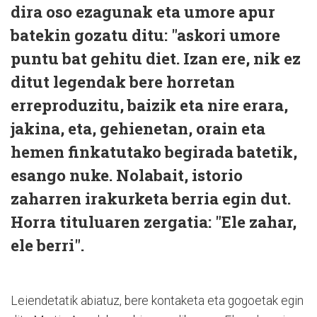
dira oso ezagunak eta umore apur
batekin gozatu ditu: "askori umore
puntu bat gehitu diet. Izan ere, nik ez
ditut legendak bere horretan
erreproduzitu, baizik eta nire erara,
jakina, eta, gehienetan, orain eta
hemen finkatutako begirada batetik,
esango nuke. Nolabait, istorio
zaharren irakurketa berria egin dut.
Horra tituluaren zergatia: "Ele zahar,
ele berri".
Leiendetatik abiatuz, bere kontaketa eta gogoetak egin