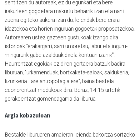
sentitzen du autoreak, ez du egunkari eta bere
irakurleen gogoetara makurtu beharrik izan eta nahi
zuena egiteko aukera izan du, leiendak bere erara
idaztekoa eta horien inguruan gogoetak proposatzekoa.
Autorearen ustez gazteen gustukoak izango dira
istorioak "erakargarri, sarri umoretsu, labur eta inguru-
mingururik gabe azalduak direla kontuan izanik".
Haurrentzat egokiak ez diren gertaera batzuk badira
liburuan, "urkamenduak, bortxaketa-saioak, saldukeria,
lizunkeria... are antropofagia ere", baina bestela
edonorentzat modukoak dira. Beraz, 14-15 urtetik
gorakoentzat gomendagarria da liburua.
Argia kobazuloan
Bestalde liburuaren amaieran leienda bakoitza sortzeko