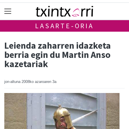
LASARTE-ORIA
Leienda zaharren idazketa
berria egin du Martin Anso
kazetariak
jon-altuna
2008ko azaroaren 3a