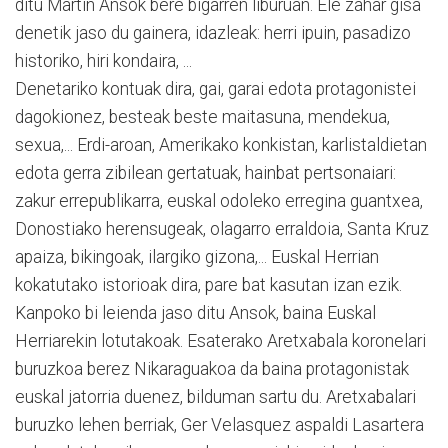
ditu Martin Ansok bere bigarren liburuan. Ele zahar gisa
denetik jaso du gainera, idazleak: herri ipuin, pasadizo
historiko, hiri kondaira, ...
Denetariko kontuak dira, gai, garai edota protagonistei
dagokionez, besteak beste maitasuna, mendekua,
sexua,... Erdi-aroan, Amerikako konkistan, karlistaldietan
edota gerra zibilean gertatuak, hainbat pertsonaiari:
zakur errepublikarra, euskal odoleko erregina guantxea,
Donostiako herensugeak, olagarro erraldoia, Santa Kruz
apaiza, bikingoak, ilargiko gizona,... Euskal Herrian
kokatutako istorioak dira, pare bat kasutan izan ezik.
Kanpoko bi leienda jaso ditu Ansok, baina Euskal
Herriarekin lotutakoak. Esaterako Aretxabala koronelari
buruzkoa berez Nikaraguakoa da baina protagonistak
euskal jatorria duenez, bilduman sartu du. Aretxabalari
buruzko lehen berriak, Ger Velasquez aspaldi Lasartera