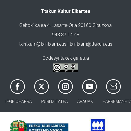
Ttakun Kultur Elkartea
Geltoki kalea 4, Lasarte-Oria 20160 Gipuzkoa
943 37 14 48
txintxarri@txintxarri.eus | txintxarri@ttakun.eus
Codesyntaxek garatua
LEGE OHARRA
PUBLIZITATEA
ARAUAK
HARREMANET