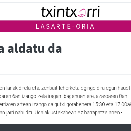
LASARTE-ORIA
 aldatu da
n lanak direla eta, zenbait leherketa egingo dira egun haue
aren 6an izango zela iragarri bagenuen ere, azaroaren 8an
erriaren artean izango da gutxi gorabehera 15:30 eta 17:00a
ean jarri nahi ditu Udalak ustekabean ez harrapatze arren.•