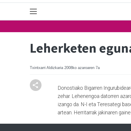
Leherketen eguna
Txintxarri Aldizkaria
2008ko azaroaren 7a
Donostiako Bigarren Ingurubideare
zehar. Lehenengoa datorren azaro
izango da. N-I eta Teresategi bas
artean. Herritarrak jakinaren gain