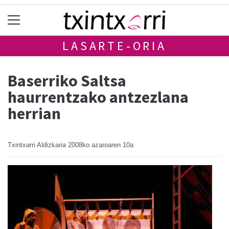
LASARTE-ORIA
Baserriko Saltsa
haurrentzako antzezlana
herrian
Txintxarri Aldizkaria
2008ko azaroaren 10a