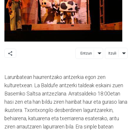
Entzun
Itzuli
Larunbatean haurrentzako antzerkia egon zen
kulturetxean. La Baldufe antzerki taldeak eskaini zuen
Baserriko Saltsa antzezlana. Arratsaldeko 18:00etan
hasi zen eta han bildu ziren hainbat haur eta guraso lana
ikustera. Txontxongilo desberdinen laguntzarekin,
behiarena, katuarena eta txerriarena esaterako, aritu
ziren arrautzaren lapurraren bila. Era sinple batean