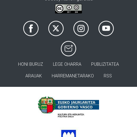
HONI BURUZ
LEGE OHARRA
PUBLIZITATEA
ARAUAK
HARREMANETARAKO
RSS