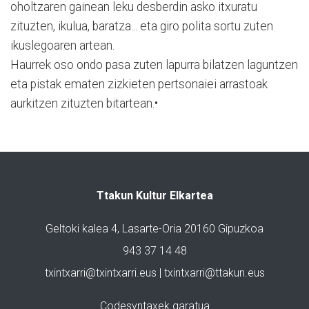
oholtzaren gainean leku desberdin asko itxuratu
zituzten, ikulua, baratza... eta giro polita sortu zuten
ikuslegoaren artean.
Haurrek oso ondo pasa zuten lapurra bilatzen laguntzen
eta pistak ematen zizkieten pertsonaiei arrastoak
aurkitzen zituzten bitartean.•
Ttakun Kultur Elkartea
Geltoki kalea 4, Lasarte-Oria 20160 Gipuzkoa
943 37 14 48
txintxarri@txintxarri.eus | txintxarri@ttakun.eus
Codesyntaxek garatua