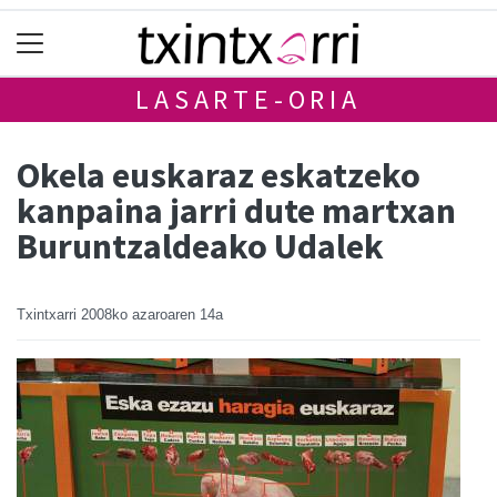
LASARTE-ORIA
Okela euskaraz eskatzeko
kanpaina jarri dute martxan
Buruntzaldeako Udalek
Txintxarri
2008ko azaroaren 14a