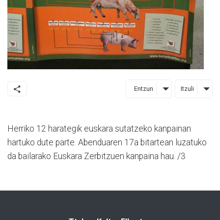
Entzun
Itzuli
Herriko 12 harategik euskara sutatzeko kanpainan
hartuko dute parte. Abenduaren 17a bitartean luzatuko
da bailarako Euskara Zerbitzuen kanpaina hau. /3