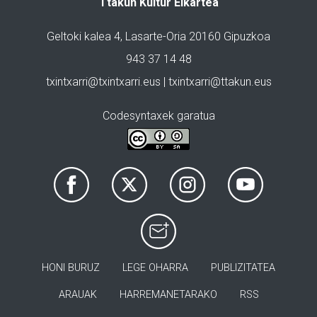
Ttakun Kultur Elkartea
Geltoki kalea 4, Lasarte-Oria 20160 Gipuzkoa
943 37 14 48
txintxarri@txintxarri.eus | txintxarri@ttakun.eus
Codesyntaxek garatua
HONI BURUZ
LEGE OHARRA
PUBLIZITATEA
ARAUAK
HARREMANETARAKO
RSS