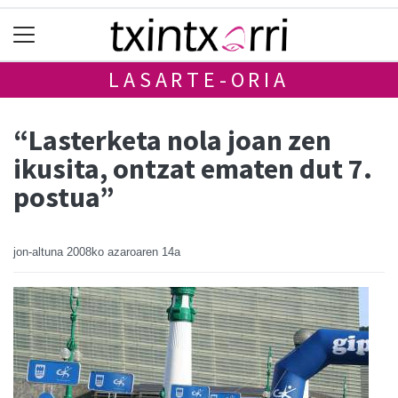
LASARTE-ORIA
“Lasterketa nola joan zen
ikusita, ontzat ematen dut 7.
postua”
jon-altuna
2008ko azaroaren 14a