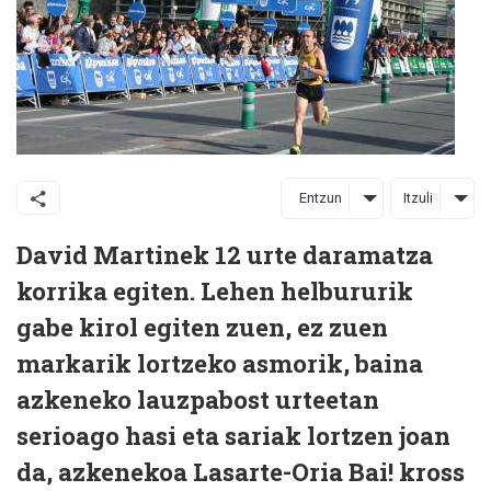
Entzun
Itzuli
David Martinek 12 urte daramatza
korrika egiten. Lehen helbururik
gabe kirol egiten zuen, ez zuen
markarik lortzeko asmorik, baina
azkeneko lauzpabost urteetan
serioago hasi eta sariak lortzen joan
da, azkenekoa Lasarte-Oria Bai! kross