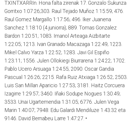
TXINTXARRIn. Hona falta zirenak 17. Gonzalo Sukunza
Gorritxo 1:07:26;303. Raul Tejado Muñoz 1:15:59; 476.
Raul Gomez Margallo 1:17:56; 496. Iker Juanena
Sanchez 1:18:10 (4.juniorra); 889. Tomas Gonzalez
Bardon 1:20:51; 1083. Imanol Arteaga Aizbitarte
1:22:05; 1213. Ivan Granado Macazaga 1:22:49; 1223.
Mikel Calvo Yarza 1:22:52; 1283. Javi Gil Espiño
1:23:11; 1556. Julen Ollokiegi Biurrarena 1:24:22; 1702.
Pablo Ucero Arsuaga 1:24:55; 2090. Oscar Gandia
Pascual 1:26:26; 2215. Rafa Ruiz Atxiaga 1:26:52; 2503.
Luis San Millan Aparicio 1:27:53; 3181. Haitz Corcuera
Izagirre 1:29:57; 3460. Iñaki Sodupe Nogues 1:30:49;
3533. Unai Ugartemendia 1:31:05; 6776. Julen Vega
Marin 1:40:07; 7948. Edu Galardi Mendiluze 1:43:32 eta
9146. David Bernabeu Larre 1:47:27. •