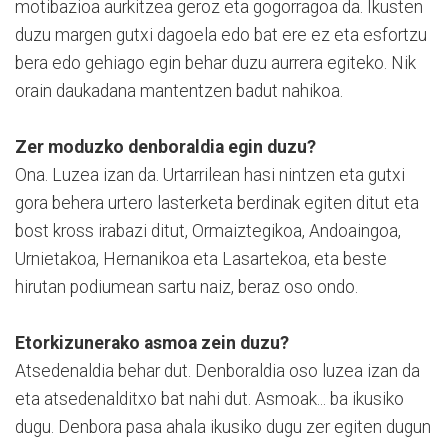
motibazioa aurkitzea geroz eta gogorragoa da. Ikusten
duzu margen gutxi dagoela edo bat ere ez eta esfortzu
bera edo gehiago egin behar duzu aurrera egiteko. Nik
orain daukadana mantentzen badut nahikoa.
Zer moduzko denboraldia egin duzu?
Ona. Luzea izan da. Urtarrilean hasi nintzen eta gutxi
gora behera urtero lasterketa berdinak egiten ditut eta
bost kross irabazi ditut, Ormaiztegikoa, Andoaingoa,
Urnietakoa, Hernanikoa eta Lasartekoa, eta beste
hirutan podiumean sartu naiz, beraz oso ondo.
Etorkizunerako asmoa zein duzu?
Atsedenaldia behar dut. Denboraldia oso luzea izan da
eta atsedenalditxo bat nahi dut. Asmoak... ba ikusiko
dugu. Denbora pasa ahala ikusiko dugu zer egiten dugun