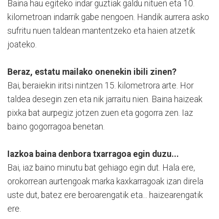
Baina hau egiteko indar guztiak galdu nituen eta 10.
kilometroan indarrik gabe nengoen. Handik aurrera asko
sufritu nuen taldean mantentzeko eta haien atzetik
joateko.
Beraz, estatu mailako onenekin ibili zinen?
Bai, beraiekin iritsi nintzen 15. kilometrora arte. Hor
taldea desegin zen eta nik jarraitu nien. Baina haizeak
pixka bat aurpegiz jotzen zuen eta gogorra zen. Iaz
baino gogorragoa benetan.
Iazkoa baina denbora txarragoa egin duzu...
Bai, iaz baino minutu bat gehiago egin dut. Hala ere,
orokorrean aurtengoak marka kaxkarragoak izan direla
uste dut, batez ere beroarengatik eta... haizearengatik
ere.