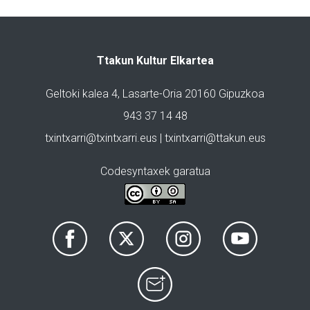
Ttakun Kultur Elkartea
Geltoki kalea 4, Lasarte-Oria 20160 Gipuzkoa
943 37 14 48
txintxarri@txintxarri.eus | txintxarri@ttakun.eus
Codesyntaxek garatua