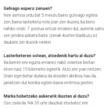
Gehiago espero zenuen?
Nire asmoa ordu bat 5 minutu baino gutxiago egitea
zen, baina lasterketa nola joan zen ikusita, ba beno
nahiko ondo. 7. postua ontzat ematen dut, aurretik sartu
zen jendea azkarra baita. Izenak ikusten badituzu ez
daukate zer ikusirik nirekin.
Lasterketeren ostean, atsedenik hartu al duzu?
Ba berriro ere egurra emanez nabil, oraintxe bertan
etorri naiz 15 kilometro egitetik. Atzo ere joan nintzen.
Orain egin behar dudana da atseden aktiboa, hau da,
jarraitzen dut korrika egiten baina erritmoa jaisten.
Marka hobetzeko aukerarik ikusten al duzu?
Oso zaila da. Nik 35 urte dauzkat eta batez ere