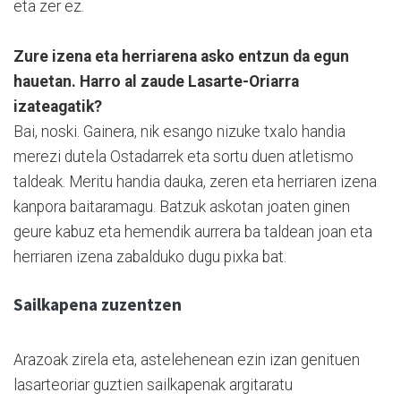
eta zer ez.
Zure izena eta herriarena asko entzun da egun
hauetan. Harro al zaude Lasarte-Oriarra
izateagatik?
Bai, noski. Gainera, nik esango nizuke txalo handia
merezi dutela Ostadarrek eta sortu duen atletismo
taldeak. Meritu handia dauka, zeren eta herriaren izena
kanpora baitaramagu. Batzuk askotan joaten ginen
geure kabuz eta hemendik aurrera ba taldean joan eta
herriaren izena zabalduko dugu pixka bat.
Sailkapena zuzentzen
Arazoak zirela eta, astelehenean ezin izan genituen
lasarteoriar guztien sailkapenak argitaratu