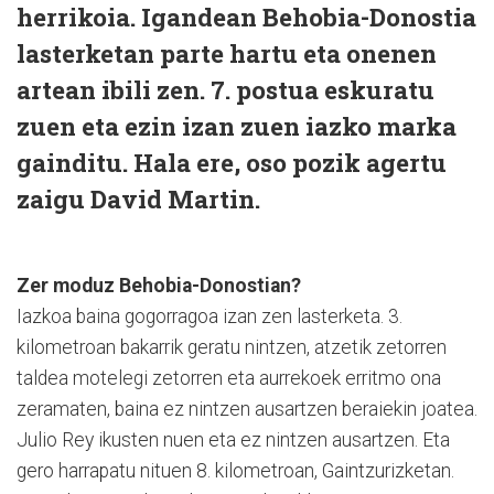
herrikoia. Igandean Behobia-Donostia
lasterketan parte hartu eta onenen
artean ibili zen. 7. postua eskuratu
zuen eta ezin izan zuen iazko marka
gainditu. Hala ere, oso pozik agertu
zaigu David Martin.
Zer moduz Behobia-Donostian?
Iazkoa baina gogorragoa izan zen lasterketa. 3.
kilometroan bakarrik geratu nintzen, atzetik zetorren
taldea motelegi zetorren eta aurrekoek erritmo ona
zeramaten, baina ez nintzen ausartzen beraiekin joatea.
Julio Rey ikusten nuen eta ez nintzen ausartzen. Eta
gero harrapatu nituen 8. kilometroan, Gaintzurizketan.