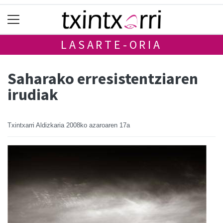
LASARTE-ORIA
Saharako erresistentziaren
irudiak
Txintxarri Aldizkaria
2008ko azaroaren 17a