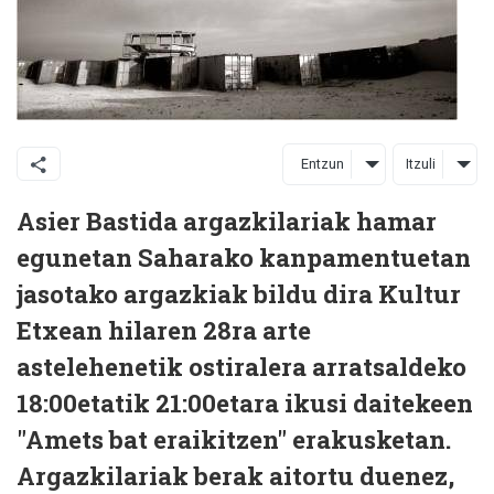
Entzun
Itzuli
Asier Bastida argazkilariak hamar
egunetan Saharako kanpamentuetan
jasotako argazkiak bildu dira Kultur
Etxean hilaren 28ra arte
astelehenetik ostiralera arratsaldeko
18:00etatik 21:00etara ikusi daitekeen
"Amets bat eraikitzen" erakusketan.
Argazkilariak berak aitortu duenez,