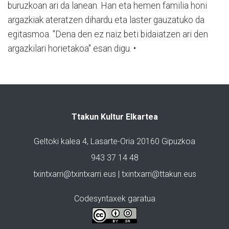
buruzkoan ari da lanean. Han eta hemen familia honi
argazkiak ateratzen dihardu eta laster gauzatuko da
egitasmoa. "Dena den ez naiz beti bidaiatzen ari den
argazkilari horietakoa" esan digu. •
Ttakun Kultur Elkartea
Geltoki kalea 4, Lasarte-Oria 20160 Gipuzkoa
943 37 14 48
txintxarri@txintxarri.eus | txintxarri@ttakun.eus
Codesyntaxek garatua