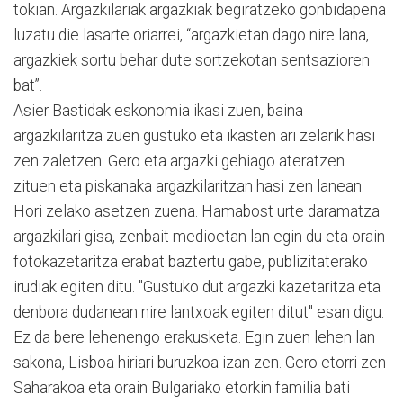
tokian. Argazkilariak argazkiak begiratzeko gonbidapena
luzatu die lasarte oriarrei, “argazkietan dago nire lana,
argazkiek sortu behar dute sortzekotan sentsazioren
bat”.
Asier Bastidak eskonomia ikasi zuen, baina
argazkilaritza zuen gustuko eta ikasten ari zelarik hasi
zen zaletzen. Gero eta argazki gehiago ateratzen
zituen eta piskanaka argazkilaritzan hasi zen lanean.
Hori zelako asetzen zuena. Hamabost urte daramatza
argazkilari gisa, zenbait medioetan lan egin du eta orain
fotokazetaritza erabat baztertu gabe, publizitaterako
irudiak egiten ditu. "Gustuko dut argazki kazetaritza eta
denbora dudanean nire lantxoak egiten ditut" esan digu.
Ez da bere lehenengo erakusketa. Egin zuen lehen lan
sakona, Lisboa hiriari buruzkoa izan zen. Gero etorri zen
Saharakoa eta orain Bulgariako etorkin familia bati