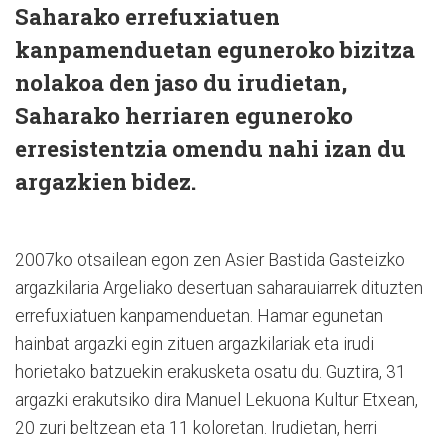
Saharako errefuxiatuen
kanpamenduetan eguneroko bizitza
nolakoa den jaso du irudietan,
Saharako herriaren eguneroko
erresistentzia omendu nahi izan du
argazkien bidez.
2007ko otsailean egon zen Asier Bastida Gasteizko
argazkilaria Argeliako desertuan saharauiarrek dituzten
errefuxiatuen kanpamenduetan. Hamar egunetan
hainbat argazki egin zituen argazkilariak eta irudi
horietako batzuekin erakusketa osatu du. Guztira, 31
argazki erakutsiko dira Manuel Lekuona Kultur Etxean,
20 zuri beltzean eta 11 koloretan. Irudietan, herri