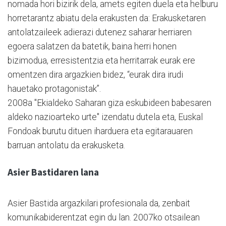
nomada hori bizirik dela, amets egiten duela eta helburu
horretarantz abiatu dela erakusten da: Erakusketaren
antolatzaileek adierazi dutenez saharar herriaren
egoera salatzen da batetik, baina herri honen
bizimodua, erresistentzia eta herritarrak eurak ere
omentzen dira argazkien bidez, “eurak dira irudi
hauetako protagonistak”.
2008a "Ekialdeko Saharan giza eskubideen babesaren
aldeko nazioarteko urte" izendatu dutela eta, Euskal
Fondoak burutu dituen iharduera eta egitarauaren
barruan antolatu da erakusketa.
Asier Bastidaren lana
Asier Bastida argazkilari profesionala da, zenbait
komunikabiderentzat egin du lan. 2007ko otsailean