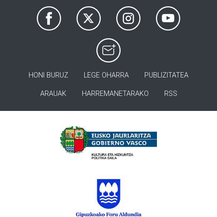
HONI BURUZ
LEGE OHARRA
PUBLIZITATEA
ARAUAK
HARREMANETARAKO
RSS