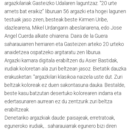
argazkilariak Gasteizko Udalaren laguntzaz. "20 urte
amets bat eraikiz” liburuan 56 argazki eta hogei lagunen
testuak jaso ziren, besteak beste Kirmen Uribe,
idazlearena, Mikel Urdangarin abeslariarena, edo Jose
Angel Cuerda alkate ohiarena. Daira de la Guera
saharauiarren herriaren eta Gasteizen arteko 20 urteko
anaidetzea ospatzeko argitaratu zen liburua.
Argazki kamara digitala erabiltzen du Asier Bastidak,
irudiak koloretan ala zuri beltzean jasoz. Bietatik dauzka
erakusketan: "argazkilari klasikoa naizela uste dut. Zuri
beltzak koloreak ez duen sakontasuna dauka. Bestalde,
beste kasu batzutan desertuko kolorearen indarra eta
edertasunaren aurrean ez du zentzurik zuri beltza
erabiltzeak.
Denetariko argazkiak daude: paisajeak, erretratoak,
eguneroko irudiak,... saharauiarrak egunero bizi diren