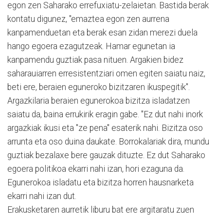
egon zen Saharako errefuxiatu-zelaietan. Bastida berak
kontatu digunez, "emaztea egon zen aurrena
kanpamenduetan eta berak esan zidan merezi duela
hango egoera ezagutzeak. Hamar egunetan ia
kanpamendu guztiak pasa nituen. Argakien bidez
saharauiarren erresistentziari omen egiten saiatu naiz,
beti ere, beraien eguneroko bizitzaren ikuspegitik".
Argazkilaria beraien egunerokoa bizitza isladatzen
saiatu da, baina errukirik eragin gabe. "Ez dut nahi inork
argazkiak ikusi eta "ze pena" esaterik nahi. Bizitza oso
arrunta eta oso duina daukate. Borrokalariak dira, mundu
guztiak bezalaxe bere gauzak dituzte. Ez dut Saharako
egoera politikoa ekarri nahi izan, hori ezaguna da.
Egunerokoa isladatu eta bizitza horren hausnarketa
ekarri nahi izan dut.
Erakusketaren aurretik liburu bat ere argitaratu zuen