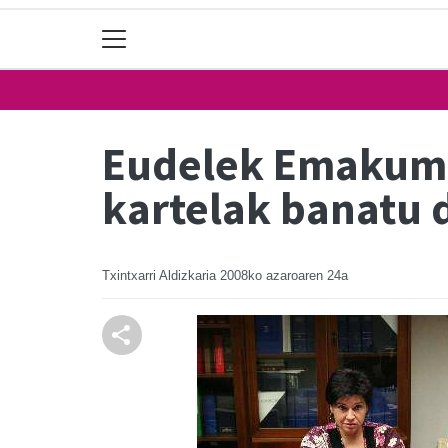
Eudelek Emakumee
kartelak banatu 
Txintxarri Aldizkaria
2008ko azaroaren 24a