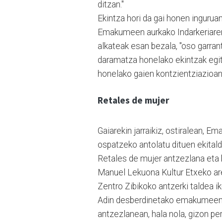
ditzan."
Ekintza hori da gai honen ingurua
Emakumeen aurkako Indarkeriaren 
alkateak esan bezala, "oso garran
daramatza honelako ekintzak egite
honelako gaien kontzientziazioan 
Retales de mujer
Gaiarekin jarraikiz, ostiralean, 
ospatzeko antolatu dituen ekitald
Retales de mujer antzezlana et
Manuel Lekuona Kultur Etxeko are
Zentro Zibikoko antzerki taldea ik
Adin desberdinetako emakumeen 
antzezlanean, hala nola, gizon pe