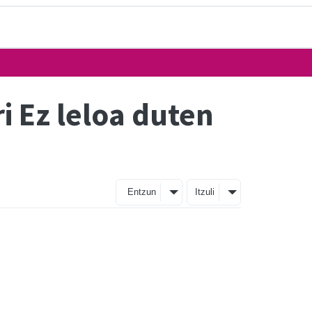
 Ez leloa duten
Entzun
Itzuli