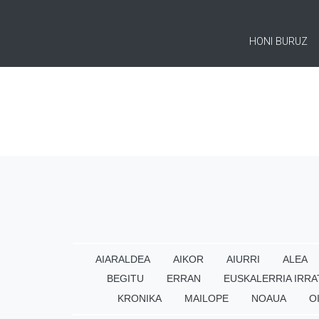
HONI BURUZ
AIARALDEA
AIKOR
AIURRI
ALEA
BEGITU
ERRAN
EUSKALERRIA IRRA
KRONIKA
MAILOPE
NOAUA
O