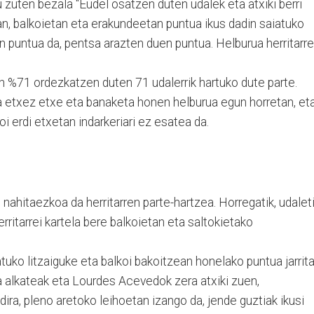
 zuten bezala "Eudel osatzen duten udalek eta atxiki berri
an, balkoietan eta erakundeetan puntua ikus dadin saiatuko
 puntua da, pentsa arazten duen puntua. Helburua herritarr
en %71 ordezkatzen duten 71 udalerrik hartuko dute parte.
a etxez etxe eta banaketa honen helburua egun horretan, et
ioi erdi etxetan indarkeriari ez esatea da.
nahitaezkoa da herritarren parte-hartzea. Horregatik, udalet
rritarrei kartela bere balkoietan eta saltokietako
tuko litzaiguke eta balkoi bakoitzean honelako puntua jarrit
a alkateak eta Lourdes Acevedok zera atxiki zuen,
dira, pleno aretoko leihoetan izango da, jende guztiak ikusi