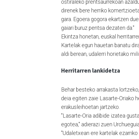
ostiraleko prentsaurrekoan azaldu
direnek bere herriko komertzioet
gara. Egoera gogora ekartzen duen
gaiari buruz pentsa dezaten da."
Ekintza honetan, euskal herritarr
Kartelak egun hauetan banatu dir
aldi berean, udalerri horietako mil
Herritarren lankidetza
Behar besteko arrakasta lortzeko, 
deia egiten zaie Lasarte-Oriako he
erakusleihoetan jartzeko.
"Lasarte-Oria adibide izatea gusta
egotea," adierazi zuen Urchuegui
"Udaletxean ere kartelak ezarriko 