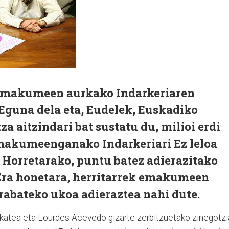
 Emakumeen aurkako Indarkeriaren
Eguna dela eta, Eudelek, Euskadiko
a aitzindari bat sustatu du, milioi erdi
makumeenganako Indarkeriari Ez leloa
. Horretarako, puntu batez adierazitako
 Era honetara, herritarrek emakumeen
rabateko ukoa adieraztea nahi dute.
lkatea eta Lourdes Acevedo gizarte zerbitzuetako zinegotzi