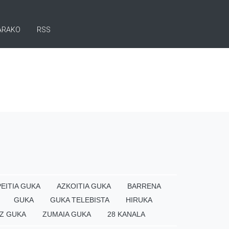
ARAKO
RSS
EITIA GUKA
AZKOITIA GUKA
BARRENA
GUKA
GUKA TELEBISTA
HIRUKA
Z GUKA
ZUMAIA GUKA
28 KANALA