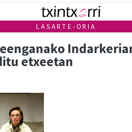
LASARTE-ORIA
nganako Indarkeriari
ditu etxeetan