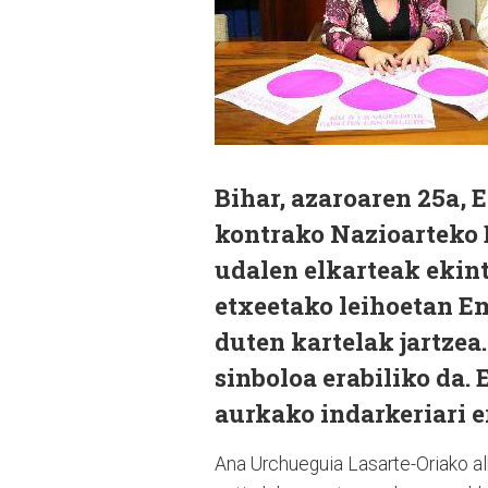
Bihar, azaroaren 25a,
kontrako Nazioarteko 
udalen elkarteak ekintz
etxeetako leihoetan E
duten kartelak jartzea
sinboloa erabiliko da.
aurkako indarkeriari e
Ana Urchueguia Lasarte-Oriako a