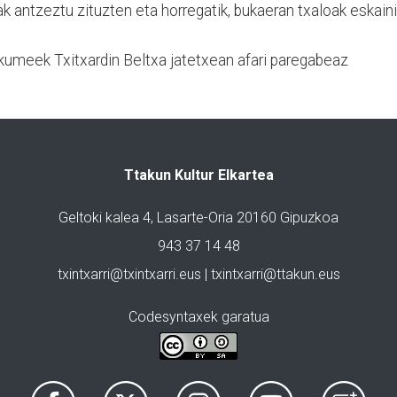
k antzeztu zituzten eta horregatik, bukaeran txaloak eskaini
kumeek Txitxardin Beltxa jatetxean afari paregabeaz
Ttakun Kultur Elkartea
Geltoki kalea 4, Lasarte-Oria 20160 Gipuzkoa
943 37 14 48
txintxarri@txintxarri.eus | txintxarri@ttakun.eus
Codesyntaxek garatua