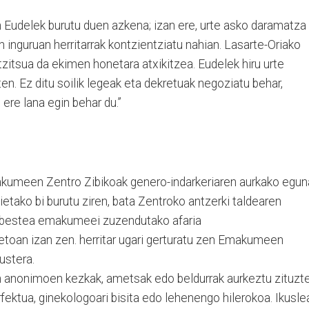
n Eudelek burutu duen azkena; izan ere, urte asko daramatza
inguruan herritarrak kontzientziatu nahian. Lasarte-Oriako
tzitsua da ekimen honetara atxikitzea. Eudelek hiru urte
n. Ez ditu soilik legeak eta dekretuak negoziatu behar,
ere lana egin behar du.”
Emakumeen Zentro Zibikoak genero-indarkeriaren aurkako egun
ietako bi burutu ziren, bata Zentroko antzerki taldearen
a bestea emakumeei zuzendutako afaria
toan izan zen. herritar ugari gerturatu zen Emakumeen
ustera.
anonimoen kezkak, ametsak edo beldurrak aurkeztu zituzt
rfektua, ginekologoari bisita edo lehenengo hilerokoa. Ikusle