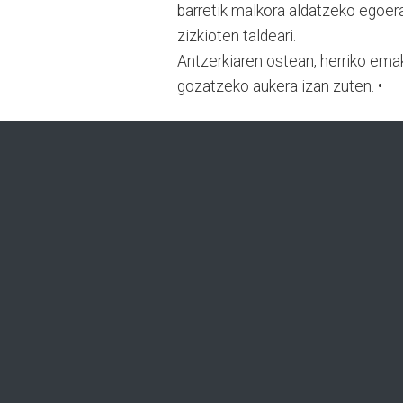
barretik malkora aldatzeko egoera
zizkioten taldeari.
Antzerkiaren ostean, herriko ema
gozatzeko aukera izan zuten. •