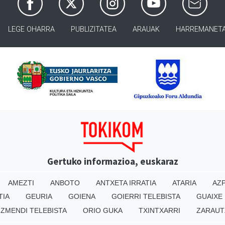
LEGE OHARRA
PUBLIZITATEA
ARAUAK
HARREMANET
Gertuko informazioa, euskaraz
AMEZTI
ANBOTO
ANTXETA IRRATIA
ATARIA
AZP
TIA
GEURIA
GOIENA
GOIERRI TELEBISTA
GUAIXE
IZMENDI TELEBISTA
ORIO GUKA
TXINTXARRI
ZARAUT