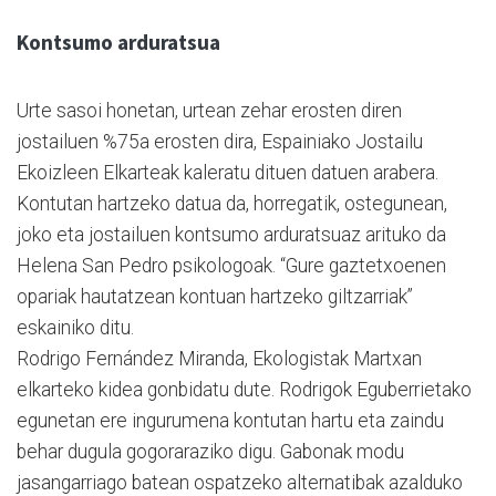
Kontsumo arduratsua
Urte sasoi honetan, urtean zehar erosten diren
jostailuen %75a erosten dira, Espainiako Jostailu
Ekoizleen Elkarteak kaleratu dituen datuen arabera.
Kontutan hartzeko datua da, horregatik, ostegunean,
joko eta jostailuen kontsumo arduratsuaz arituko da
Helena San Pedro psikologoak. “Gure gaztetxoenen
opariak hautatzean kontuan hartzeko giltzarriak”
eskainiko ditu.
Rodrigo Fernández Miranda, Ekologistak Martxan
elkarteko kidea gonbidatu dute. Rodrigok Eguberrietako
egunetan ere ingurumena kontutan hartu eta zaindu
behar dugula gogoraraziko digu. Gabonak modu
jasangarriago batean ospatzeko alternatibak azalduko