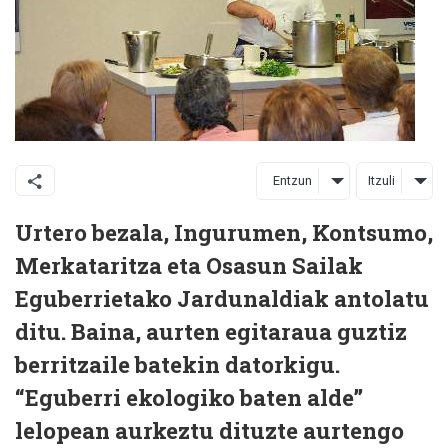
Entzun
Itzuli
Urtero bezala, Ingurumen, Kontsumo,
Merkataritza eta Osasun Sailak
Eguberrietako Jardunaldiak antolatu
ditu. Baina, aurten egitaraua guztiz
berritzaile batekin datorkigu.
“Eguberri ekologiko baten alde”
lelopean aurkeztu dituzte aurtengo