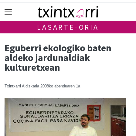
LASARTE-ORIA
Eguberri ekologiko baten
aldeko jardunaldiak
kulturetxean
Txintxarri Aldizkaria
2008ko abenduaren 1a