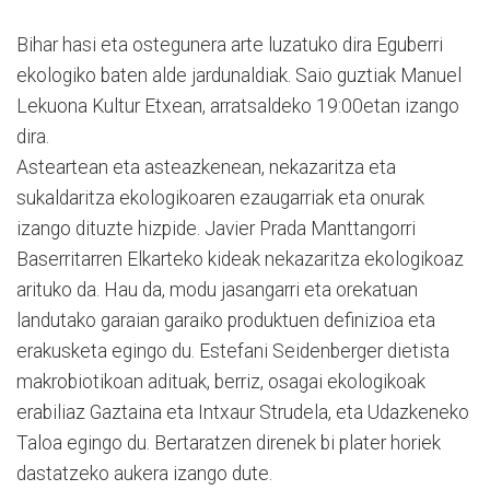
Bihar hasi eta ostegunera arte luzatuko dira Eguberri
ekologiko baten alde jardunaldiak. Saio guztiak Manuel
Lekuona Kultur Etxean, arratsaldeko 19:00etan izango
dira.
Asteartean eta asteazkenean, nekazaritza eta
sukaldaritza ekologikoaren ezaugarriak eta onurak
izango dituzte hizpide. Javier Prada Manttangorri
Baserritarren Elkarteko kideak nekazaritza ekologikoaz
arituko da. Hau da, modu jasangarri eta orekatuan
landutako garaian garaiko produktuen definizioa eta
erakusketa egingo du. Estefani Seidenberger dietista
makrobiotikoan adituak, berriz, osagai ekologikoak
erabiliaz Gaztaina eta Intxaur Strudela, eta Udazkeneko
Taloa egingo du. Bertaratzen direnek bi plater horiek
dastatzeko aukera izango dute.