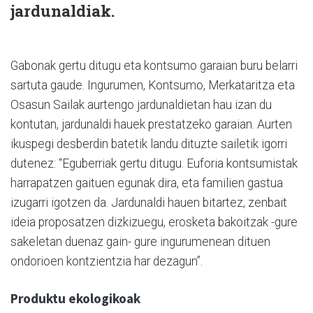
jardunaldiak.
Gabonak gertu ditugu eta kontsumo garaian buru belarri
sartuta gaude. Ingurumen, Kontsumo, Merkataritza eta
Osasun Sailak aurtengo jardunaldietan hau izan du
kontutan, jardunaldi hauek prestatzeko garaian. Aurten
ikuspegi desberdin batetik landu dituzte sailetik igorri
dutenez: “Eguberriak gertu ditugu. Euforia kontsumistak
harrapatzen gaituen egunak dira, eta familien gastua
izugarri igotzen da. Jardunaldi hauen bitartez, zenbait
ideia proposatzen dizkizuegu, erosketa bakoitzak -gure
sakeletan duenaz gain- gure ingurumenean dituen
ondorioen kontzientzia har dezagun”.
Produktu ekologikoak