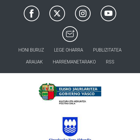
HONI BURUZ
LEGE OHARRA
PUBLIZITATEA
ARAUAK
HARREMANETARAKO
RSS