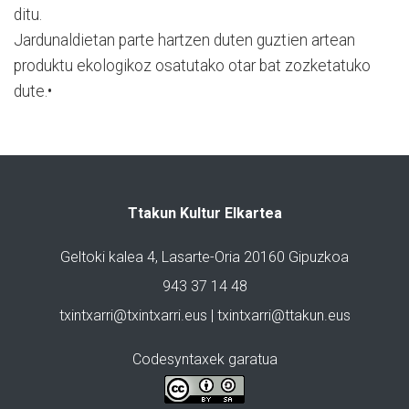
ditu.
Jardunaldietan parte hartzen duten guztien artean
produktu ekologikoz osatutako otar bat zozketatuko
dute.•
Ttakun Kultur Elkartea
Geltoki kalea 4, Lasarte-Oria 20160 Gipuzkoa
943 37 14 48
txintxarri@txintxarri.eus | txintxarri@ttakun.eus
Codesyntaxek garatua