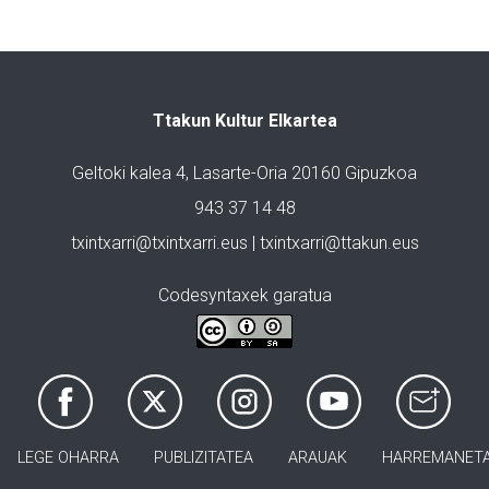
Ttakun Kultur Elkartea
Geltoki kalea 4, Lasarte-Oria 20160 Gipuzkoa
943 37 14 48
txintxarri@txintxarri.eus | txintxarri@ttakun.eus
Codesyntaxek garatua
LEGE OHARRA
PUBLIZITATEA
ARAUAK
HARREMANET