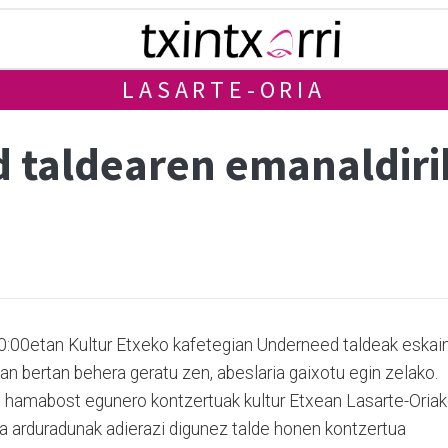
LASARTE-ORIA
 taldearen emanaldirik
20:00etan Kultur Etxeko kafetegian Underneed taldeak eskain
n bertan behera geratu zen, abeslaria gaixotu egin zelako.
u hamabost egunero kontzertuak kultur Etxean Lasarte-Oria
ta arduradunak adierazi digunez talde honen kontzertua