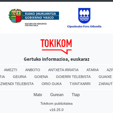
Gertuko informazioa, euskaraz
AMEZTI
ANBOTO
ANTXETA IRRATIA
ATARIA
AZP
TIA
GEURIA
GOIENA
GOIERRI TELEBISTA
GUAIXE
IZMENDI TELEBISTA
ORIO GUKA
TXINTXARRI
ZARAUT
Matx
Gurean
Ttap
Tokikom publizitatea
v16.25.0