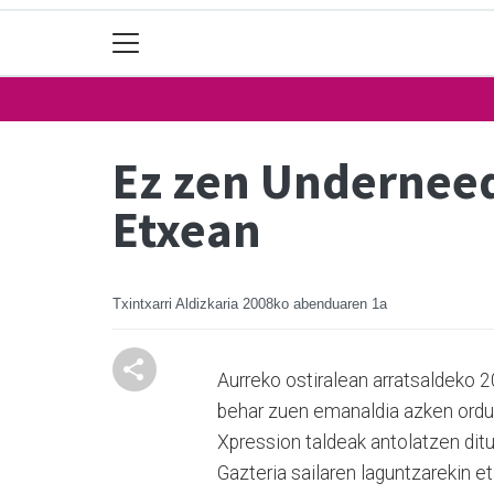
Ez zen Underneed
Etxean
Txintxarri Aldizkaria
2008ko abenduaren 1a
Aurreko ostiralean arratsaldeko 
behar zuen emanaldia azken ordua
Xpression taldeak antolatzen dit
Gazteria sailaren laguntzarekin e