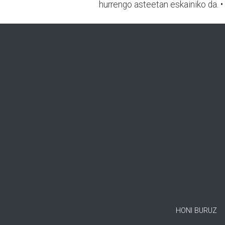
hurrengo asteetan eskainiko da. •
HONI BURUZ