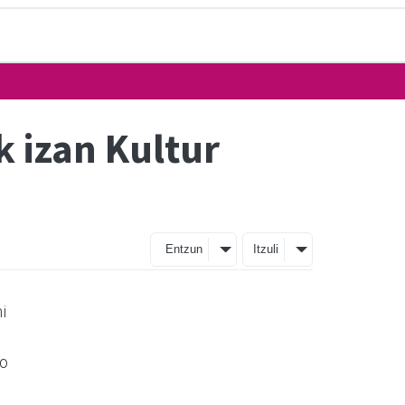
 izan Kultur
Entzun
Itzuli
i
ko