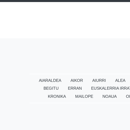
AIARALDEA
AIKOR
AIURRI
ALEA
BEGITU
ERRAN
EUSKALERRIA IRRA
KRONIKA
MAILOPE
NOAUA
O