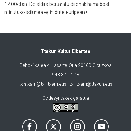
12:00etan. Deialdira bertaratu direnak hamabost
minutuko isilunea egin dute euripean.•
Ttakun Kultur Elkartea
Geltoki kalea 4, Lasarte-Oria 20160 Gipuzkoa
943 37 14 48
txintxarri@txintxarri.eus | txintxarri@ttakun.eus
Codesyntaxek garatua