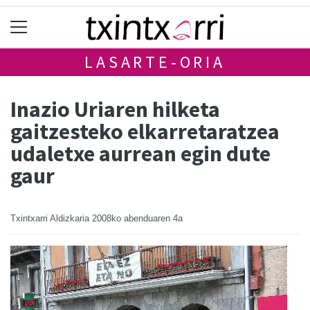
LASARTE-ORIA
Inazio Uriaren hilketa
gaitzesteko elkarretaratzea
udaletxe aurrean egin dute
gaur
Txintxarri Aldizkaria
2008ko abenduaren 4a