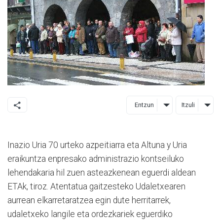
Entzun
Itzuli
Inazio Uria 70 urteko azpeitiarra eta Altuna y Uria
eraikuntza enpresako administrazio kontseiluko
lehendakaria hil zuen asteazkenean eguerdi aldean
ETAk, tiroz. Atentatua gaitzesteko Udaletxearen
aurrean elkarretaratzea egin dute herritarrek,
udaletxeko langile eta ordezkariek eguerdiko