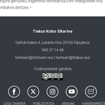
egora gerturatu, bigarrena nierebanoa.com webgunean eta,
nbakira deitzea. •
Ttakun Kultur Elkartea
Geltoki kalea 4, Lasarte-Oria 20160 Gipuzkoa
943 37 14 48
txintxarri@txintxarri.eus | txintxarri@ttakun.eus
Codesyntaxek garatua
LEGE OHARRA
PUBLIZITATEA
ARAUAK
HARREMANET