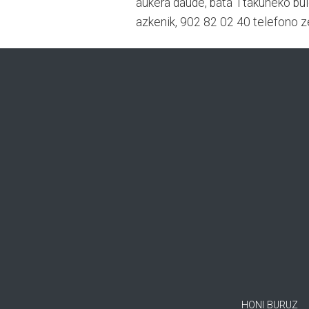
aukera daude, bata Ttakuneko bul
azkenik, 902 82 02 40 telefono ze
HONI BURUZ