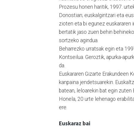
Prozesu honen haritik, 1997. urt
Donostian; euskalgintzari eta eus
zioten eta bi egunez euskararen 
bertatik jaso zuen behin behinek
sortzeko agindua.
Beharrezko urratsak egin eta 19
Kontseilua. Geroztik, apurka-apur
da.
Euskararen Gizarte Erakundeen Kon
kanpaina jendetsuarekin. Euskalt
batean, leloarekin bat egin zuten 
Honela, 20 urte lehenago erabilit
ere.
Euskaraz bai