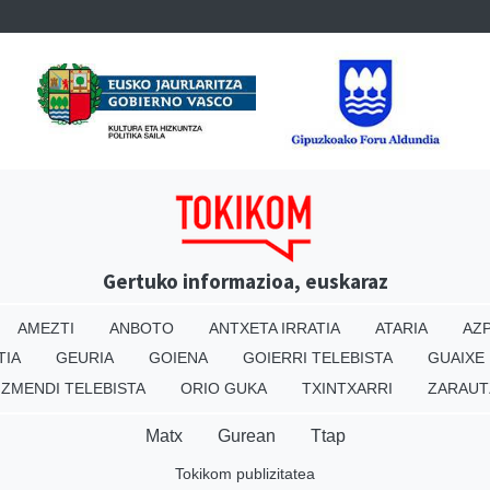
Gertuko informazioa, euskaraz
AMEZTI
ANBOTO
ANTXETA IRRATIA
ATARIA
AZP
TIA
GEURIA
GOIENA
GOIERRI TELEBISTA
GUAIXE
IZMENDI TELEBISTA
ORIO GUKA
TXINTXARRI
ZARAUT
Matx
Gurean
Ttap
Tokikom publizitatea