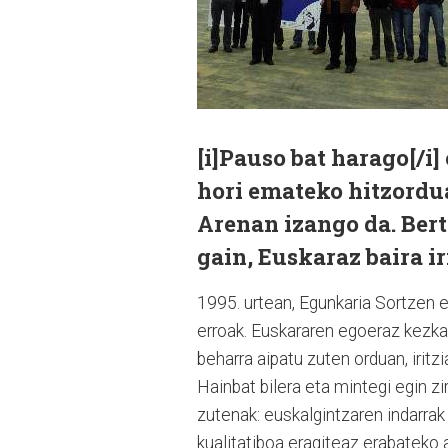
[i]Pauso bat harago[/i
hori emateko hitzordu
Arenan izango da. Bert
gain, Euskaraz baira i
1995. urtean, Egunkaria Sortzen el
erroak. Euskararen egoeraz kezkat
beharra aipatu zuten orduan, irit
Hainbat bilera eta mintegi egin z
zutenak: euskalgintzaren indarra
kualitatiboa eragiteaz erabateko