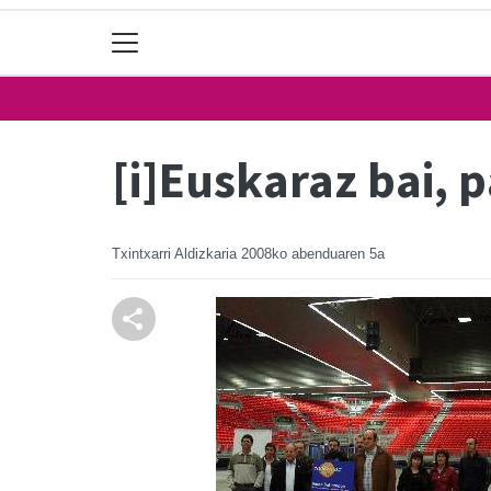
[i]Euskaraz bai, 
Txintxarri Aldizkaria
2008ko abenduaren 5a