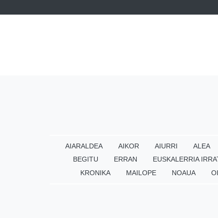
AIARALDEA
AIKOR
AIURRI
ALEA
BEGITU
ERRAN
EUSKALERRIA IRRA
KRONIKA
MAILOPE
NOAUA
O