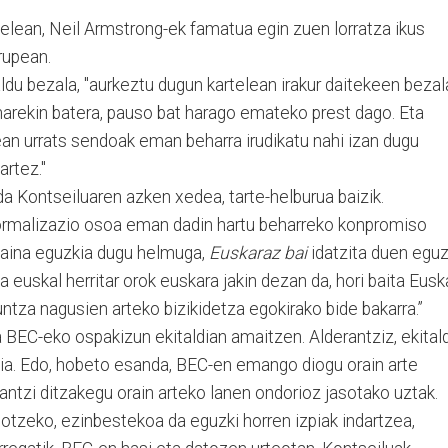
elean, Neil Armstrong-ek famatua egin zuen lorratza ikus
rupean.
ldu bezala, "aurkeztu dugun kartelean irakur daitekeen bezal
narekin batera, pauso bat harago emateko prest dago. Eta
an urrats sendoak eman beharra irudikatu nahi izan dugu
artez."
 da Kontseiluaren azken xedea, tarte-helburua baizik.
normalizazio osoa eman dadin hartu beharreko konpromiso
 Baina eguzkia dugu helmuga,
Euskaraz bai
idatzita duen eguz
a euskal herritar orok euskara jakin dezan da, hori baita Eusk
kuntza nagusien arteko bizikidetza egokirako bide bakarra.”
da BEC-eko ospakizun ekitaldian amaitzen. Alderantziz, ekitald
ia. Edo, hobeto esanda, BEC-en emango diogu orain arte
hantzi ditzakegu orain arteko lanen ondorioz jasotako uztak.
otzeko, ezinbestekoa da eguzki horren izpiak indartzea,