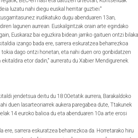
rregatik, BEC-en hasi eta datozen urteotan, Kontseiluak
eia luzatu nahi diegu euskal herritar guztiei."
kusgarritasunez irudikatuko dugu abenduaren 13an,
 diren lagunen aurrean. Euskalgintzak orain arte egindako
ain, Euskaraz bai eguzkira bidean jarriko gaituen ontzi bilak
italdia izango bada ere, sarrera eskuratzea beharrezkoa
 tokia dago ontzi honetan, eta nahi duen oro gonbidatzen
ekitaldira etor dadin," aurreratu du Xabier Mendigurenek.
taldi jendetsua deitu du 18:00etatik aurrera, Barakaldoko
 nahi duen lasarteoriarrek aukera paregabea dute, Ttakunek
rtelak 14 euroko balioa du eta abenduaren 10a arte erosi
a ere, sarrera eskuratzea beharrezkoa da. Horretarako hiru