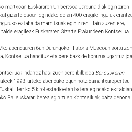
eko martxoan Euskararen Unibertsoa Jardunaldiak egin ziren
kal gizarte osoari egindako deiari 400 eragile inguruk erantz
inguruko eztabaida mamitsuak egin ziren. Hain zuzen ere,
o talde eragileak Euskararen Gizarte Erakundeen Kontseilua
97ko abenduaren 6an Durangoko Historia Museoan sortu ze
ka, Kontseilua handituz eta bere bazkide kopurua ugarituz jo
tseiluak indarrez hasi zuen bere ibilbidea
Bai euskarari
zaleek 1998. urteko abenduko egun hotz baina itxaropentsu
Euskal Herriko 5 kirol estadioetan batera egindako ekitaldian
ako Bai euskarari berea egin zuen Kontseiluak, baita denona