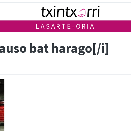
LASARTE-ORIA
pauso bat harago[/i]