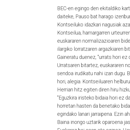
BEC-en egingo den ekitaldiko kart
daiteke, Pauso bat harago izenbu
Kontseiluko idazkari nagusiak aza
Kontseilua, hamargarren urteurre
euskararen normalizazioaren bide
ilargiko lorratzaren argazkiaren bit
Gaineratu duenez, "urrats hori ez
Urratsaren bitartez, euskararen 
sendoa irudikatu nahi izan dugu.
hori, alegia. Kontseiluaren helburu
Herrian hitz egiten diren hiru hiz
"Eguzkira iristeko bidaia hori ez 
horretan hasten da benetako bida
egindako lanari jarraipena. Ezin a
Baina inongo uztarik oparoena jas