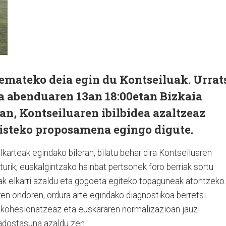
] emateko deia egin du Kontseiluak. Urrat
a abenduaren 13an 18:00etan Bizkaia
an, Kontseiluaren ibilbidea azaltzeaz
risteko proposamena egingo digute.
karteak egindako bileran, bilatu behar dira Kontseiluaren
urik, euskalgintzako hainbat pertsonek foro berriak sortu
ziak elkarri azaldu eta gogoeta egiteko topaguneak atontzeko.
iren ondoren, ordura arte egindako diagnostikoa berretsi
k kohesionatzeaz eta euskararen normalizazioan jauzi
 adostasuna azaldu zen.