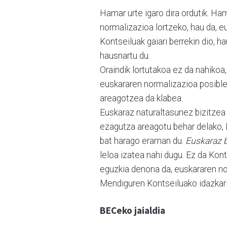
Hamar urte igaro dira ordutik. Ha
normalizazioa lortzeko, hau da, e
Kontseiluak gaiari berrekin dio, h
hausnartu du.
Oraindik lortutakoa ez da nahikoa,
euskararen normalizazioa posible 
areagotzea da klabea.
Euskaraz naturaltasunez bizitzea 
ezagutza areagotu behar delako, 
bat harago eraman du.
Euskaraz b
leloa izatea nahi dugu. Ez da Kont
eguzkia denona da, euskararen no
Mendiguren Kontseiluako idazkari
BECeko jaialdia