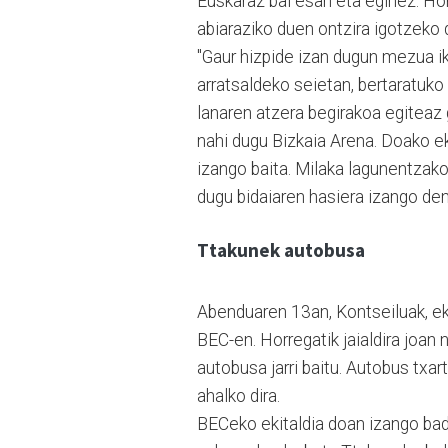
Euskaraz bai esan eta eginez. Ho
abiaraziko duen ontzira igotzeko d
"Gaur hizpide izan dugun mezua i
arratsaldeko seietan, bertaratuko
lanaren atzera begirakoa egiteaz g
nahi dugu Bizkaia Arena. Doako ek
izango baita. Milaka lagunentzako
dugu bidaiaren hasiera izango den 
Ttakunek autobusa
Abenduaren 13an, Kontseiluak, eki
BEC-en. Horregatik jaialdira joan
autobusa jarri baitu. Autobus txa
ahalko dira.
BECeko ekitaldia doan izango bad