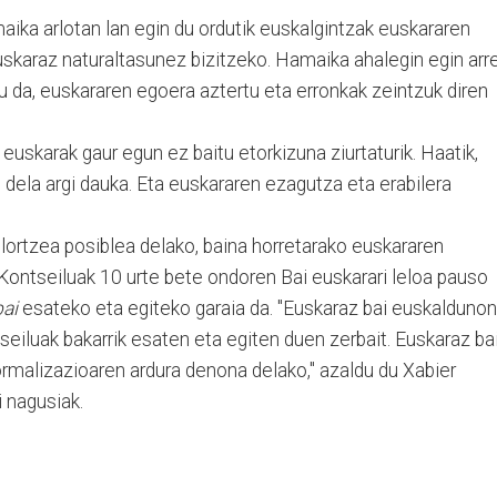
maika arlotan lan egin du ordutik euskalgintzak euskararen
uskaraz naturaltasunez bizitzeko. Hamaika ahalegin egin arre
au da, euskararen egoera aztertu eta erronkak zeintzuk diren
 euskarak gaur egun ez baitu etorkizuna ziurtaturik. Haatik,
dela argi dauka. Eta euskararen ezagutza eta erabilera
lortzea posiblea delako, baina horretarako euskararen
Kontseiluak 10 urte bete ondoren Bai euskarari leloa pauso
ai
esateko eta egiteko garaia da. "Euskaraz bai euskaldunon
seiluak bakarrik esaten eta egiten duen zerbait. Euskaraz ba
rmalizazioaren ardura denona delako," azaldu du Xabier
 nagusiak.