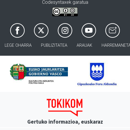
Codesyntaxek garatua
LEGE OHARRA
PUBLIZITATEA
ARAUAK
HARREMANET
Gertuko informazioa, euskaraz