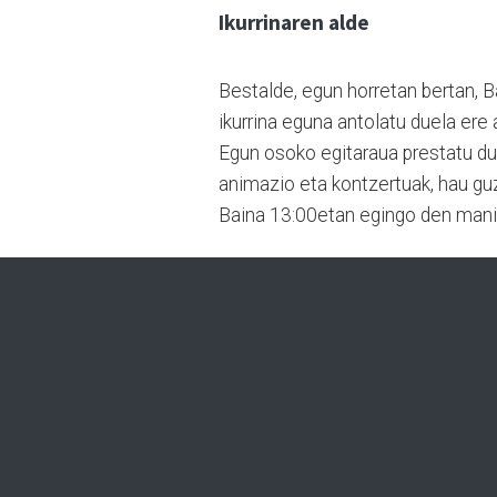
Ikurrinaren alde
Bestalde, egun horretan bertan, B
ikurrina eguna antolatu duela ere 
Egun osoko egitaraua prestatu dute,
animazio eta kontzertuak, hau gu
Baina 13:00etan egingo den manif