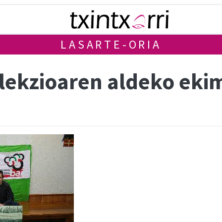
LASARTE-ORIA
elekzioaren aldeko ek