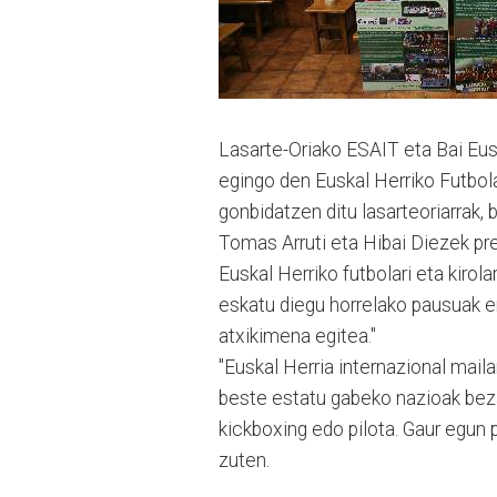
Lasarte-Oriako ESAIT eta Bai Eus
egingo den Euskal Herriko Futbol
gonbidatzen ditu lasarteoriarrak, 
Tomas Arruti eta Hibai Diezek pr
Euskal Herriko futbolari eta kirol
eskatu diegu horrelako pausuak em
atxikimena egitea."
"Euskal Herria internazional mail
beste estatu gabeko nazioak beza
kickboxing edo pilota. Gaur egun 
zuten.