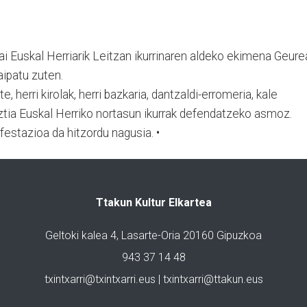
ai Euskal Herriarik Leitzan ikurrinaren aldeko ekimena Geure
aipatu zuten.
 herri kirolak, herri bazkaria, dantzaldi-erromeria, kale
ztia Euskal Herriko nortasun ikurrak defendatzeko asmoz.
estazioa da hitzordu nagusia. •
Ttakun Kultur Elkartea
Geltoki kalea 4, Lasarte-Oria 20160 Gipuzkoa
943 37 14 48
txintxarri@txintxarri.eus | txintxarri@ttakun.eus