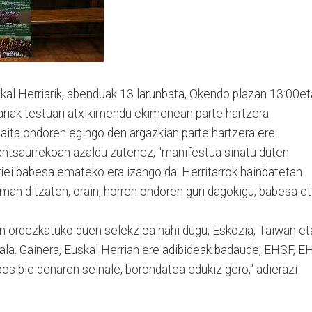
kal Herriarik, abenduak 13 larunbata, Okendo plazan 13:00e
ariak testuari atxikimendu ekimenean parte hartzera
baita ondoren egingo den argazkian parte hartzera ere.
entsaurrekoan azaldu zutenez, "manifestua sinatu duten
ariei babesa emateko era izango da. Herritarrok hainbatetan
an ditzaten, orain, horren ondoren guri dagokigu, babesa e
an ordezkatuko duen selekzioa nahi dugu, Eskozia, Taiwan et
la. Gainera, Euskal Herrian ere adibideak badaude, EHSF, E
posible denaren seinale, borondatea edukiz gero," adierazi