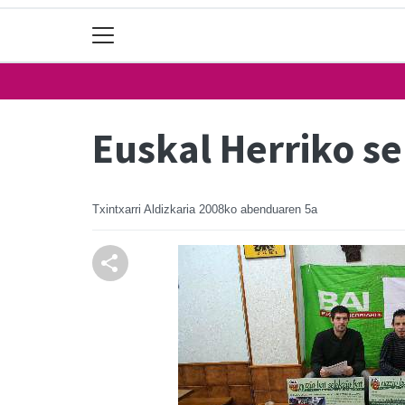
Euskal Herriko s
Txintxarri Aldizkaria
2008ko abenduaren 5a