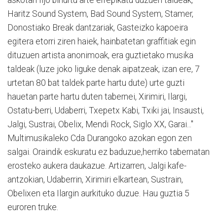
Haritz Sound System, Bad Sound System, Stamer,
Donostiako Break dantzariak, Gasteizko kapoeira
egitera etorri ziren haiek, hainbatetan graffitiak egin
dituzuen artista anonimoak, era guztietako musika
taldeak (luze joko liguke denak aipatzeak, izan ere, 7
urtetan 80 bat taldek parte hartu dute) urte guzti
hauetan parte hartu duten tabernei, Xirimiri, Ilargi,
Ostatu-berri, Udaberri, Txepetx Kabi, Txiki jai, Insausti,
Jalgi, Sustrai, Obelix, Mendi Rock, Siglo XX, Garai..."
Multimusikaleko Cda Durangoko azokan egon zen
salgai. Oraindik eskuratu ez baduzue,herriko tabernatan
erosteko aukera daukazue. Artizarren, Jalgi kafe-
antzokian, Udaberrin, Xirimiri elkartean, Sustrain,
Obelixen eta Ilargin aurkituko duzue. Hau guztia 5
euroren truke.