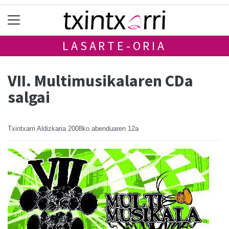
LASARTE-ORIA
VII. Multimusikalaren CDa
salgai
Txintxarri Aldizkaria
2008ko abenduaren 12a