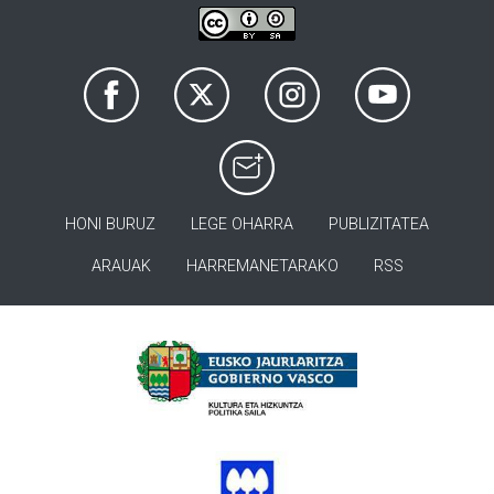
HONI BURUZ
LEGE OHARRA
PUBLIZITATEA
ARAUAK
HARREMANETARAKO
RSS