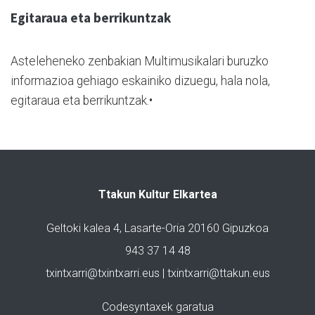
Egitaraua eta berrikuntzak
Asteleheneko zenbakian Multimusikalari buruzko
informazioa gehiago eskainiko dizuegu, hala nola,
egitaraua eta berrikuntzak.•
Ttakun Kultur Elkartea
Geltoki kalea 4, Lasarte-Oria 20160 Gipuzkoa
943 37 14 48
txintxarri@txintxarri.eus | txintxarri@ttakun.eus
Codesyntaxek garatua