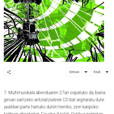
Entzun
Itzuli
7. Multimusikala abenduaren 27an ospatuko da, baina
giroan sartzeko antolatzaileek CD bat argitaratu dute
jaialdian parte hartuko duten herriko, zein kanpoko
taldeen abestiekin, Gaueko Itzalak, Ostikua potrotan,