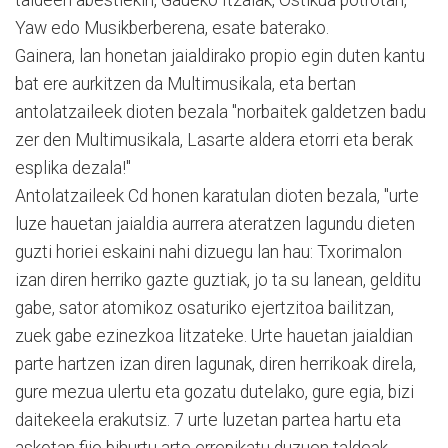
Yaw edo Musikberberena, esate baterako.
Gainera, lan honetan jaialdirako propio egin duten kantu
bat ere aurkitzen da Multimusikala, eta bertan
antolatzaileek dioten bezala "norbaitek galdetzen badu
zer den Multimusikala, Lasarte aldera etorri eta berak
esplika dezala!"
Antolatzaileek Cd honen karatulan dioten bezala, "urte
luze hauetan jaialdia aurrera ateratzen lagundu dieten
guzti horiei eskaini nahi dizuegu lan hau: Txorimalon
izan diren herriko gazte guztiak, jo ta su lanean, gelditu
gabe, sator atomikoz osaturiko ejertzitoa bailitzan,
zuek gabe ezinezkoa litzateke. Urte hauetan jaialdian
parte hartzen izan diren lagunak, diren herrikoak direla,
gure mezua ulertu eta gozatu dutelako, gure egia, bizi
daitekeela erakutsiz. 7 urte luzetan partea hartu eta
askotan fijo bihurtu arte errepikatu duzuen taldeak,