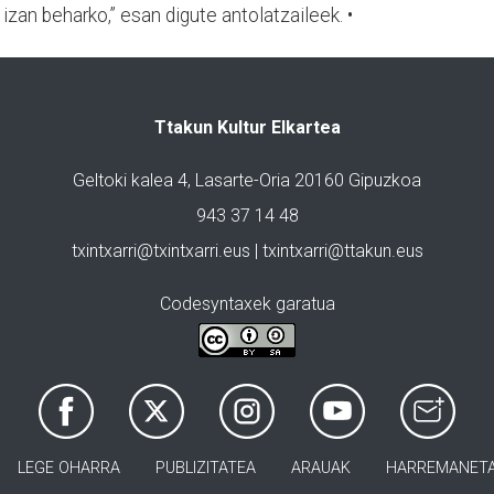
zan beharko,” esan digute antolatzaileek. •
Ttakun Kultur Elkartea
Geltoki kalea 4, Lasarte-Oria 20160 Gipuzkoa
943 37 14 48
txintxarri@txintxarri.eus | txintxarri@ttakun.eus
Codesyntaxek garatua
LEGE OHARRA
PUBLIZITATEA
ARAUAK
HARREMANET