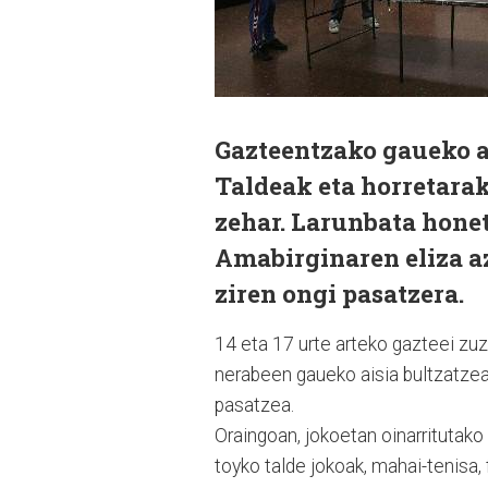
Gazteentzako gaueko ai
Taldeak eta horretarak
zehar. Larunbata hone
Amabirginaren eliza az
ziren ongi pasatzera.
14 eta 17 urte arteko gazteei zu
nerabeen gaueko aisia bultzatzea 
pasatzea.
Oraingoan, jokoetan oinarritutako 
toyko talde jokoak, mahai-tenisa,