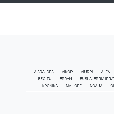
AIARALDEA
AIKOR
AIURRI
ALEA
BEGITU
ERRAN
EUSKALERRIA IRRA
KRONIKA
MAILOPE
NOAUA
O