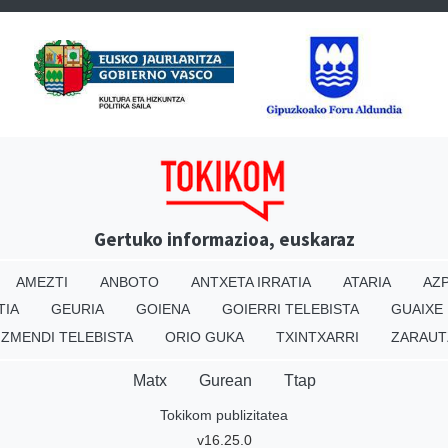
Gertuko informazioa, euskaraz
AMEZTI
ANBOTO
ANTXETA IRRATIA
ATARIA
AZP
TIA
GEURIA
GOIENA
GOIERRI TELEBISTA
GUAIXE
IZMENDI TELEBISTA
ORIO GUKA
TXINTXARRI
ZARAUT
Matx
Gurean
Ttap
Tokikom publizitatea
v16.25.0