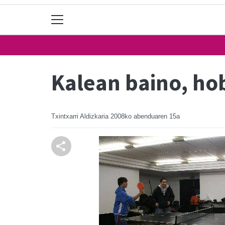
Kalean baino, ho
Txintxarri Aldizkaria
2008ko abenduaren 15a