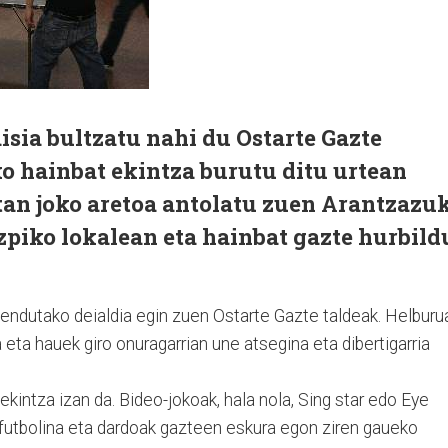
sia bultzatu nahi du Ostarte Gazte
o hainbat ekintza burutu ditu urtean
tan joko aretoa antolatu zuen Arantzazu
piko lokalean eta hainbat gazte hurbild
zendutako deialdia egin zuen Ostarte Gazte taldeak. Helburu
eta hauek giro onuragarrian une atsegina eta dibertigarria
ekintza izan da. Bideo-jokoak, hala nola, Sing star edo Eye
 futbolina eta dardoak gazteen eskura egon ziren gaueko