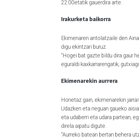
22:00etatik gauerdira arte.
Irakurketa baikorra
Ekimenaren antolatzaile den Ainar
digu ekintzari buruz.
“Hogei bat gazte bildu dira gaur 
eguraldi kaxkarrarengatik, gutxiag
Ekimenarekin aurrera
Honetaz gain, ekimenarekin jarra
Udazken eta neguan gaueko aisia 
eta udaberri eta udara partean, e
direla aipatu digute.
“Aurreko batean bertan behera utz