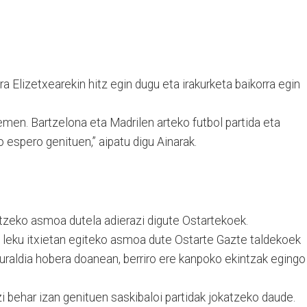
a Elizetxearekin hitz egin dugu eta irakurketa baikorra egin
hemen. Bartzelona eta Madrilen arteko futbol partida eta
o espero genituen,” aipatu digu Ainarak.
itzeko asmoa dutela adierazi digute Ostartekoek.
leku itxietan egiteko asmoa dute Ostarte Gazte taldekoek
guraldia hobera doanean, berriro ere kanpoko ekintzak egingo
i behar izan genituen saskibaloi partidak jokatzeko daude.