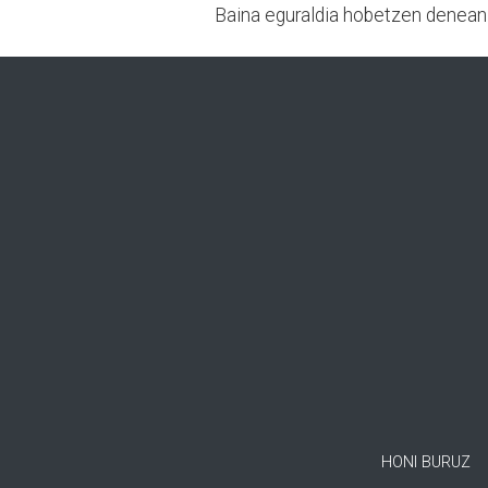
Baina eguraldia hobetzen denean i
HONI BURUZ