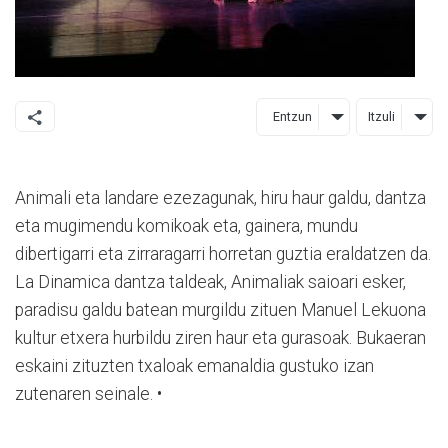
Entzun
Itzuli
Animali eta landare ezezagunak, hiru haur galdu, dantza
eta mugimendu komikoak eta, gainera, mundu
dibertigarri eta zirraragarri horretan guztia eraldatzen da.
La Dinamica dantza taldeak, Animaliak saioari esker,
paradisu galdu batean murgildu zituen Manuel Lekuona
kultur etxera hurbildu ziren haur eta gurasoak. Bukaeran
eskaini zituzten txaloak emanaldia gustuko izan
zutenaren seinale. •