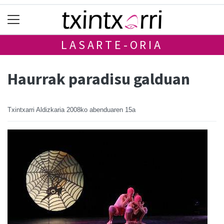
LASARTE-ORIA
Haurrak paradisu galduan
Txintxarri Aldizkaria
2008ko abenduaren 15a