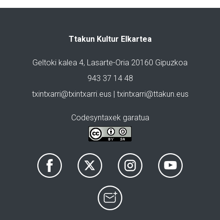
Ttakun Kultur Elkartea
Geltoki kalea 4, Lasarte-Oria 20160 Gipuzkoa
943 37 14 48
txintxarri@txintxarri.eus | txintxarri@ttakun.eus
Codesyntaxek garatua