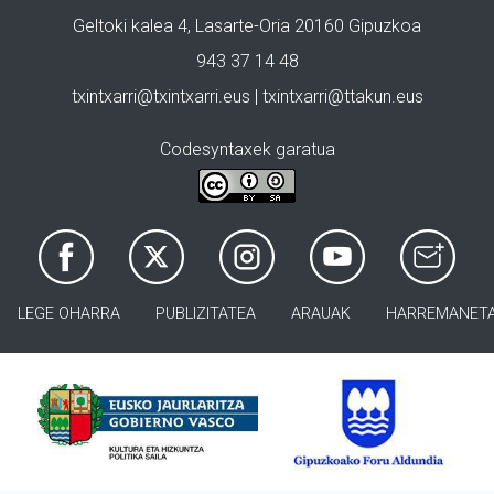
Geltoki kalea 4, Lasarte-Oria 20160 Gipuzkoa
943 37 14 48
txintxarri@txintxarri.eus | txintxarri@ttakun.eus
Codesyntaxek garatua
LEGE OHARRA
PUBLIZITATEA
ARAUAK
HARREMANET