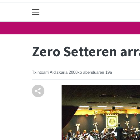
Zero Setteren ar
Txintxarri Aldizkaria
2008ko abenduaren 19a