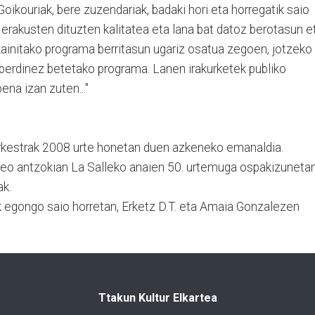
 Goikouriak, bere zuzendariak, badaki hori eta horregatik saio
 erakusten dituzten kalitatea eta lana bat datoz berotasun e
kainitako programa berritasun ugariz osatua zegoen, jotzeko
sberdinez betetako programa. Lanen irakurketek publiko
na izan zuten..."
orkestrak 2008 urte honetan duen azkeneko emanaldia.
seo antzokian La Salleko anaien 50. urtemuga ospakizuneta
ak.
ik egongo saio horretan, Erketz D.T. eta Amaia Gonzalezen
Ttakun Kultur Elkartea