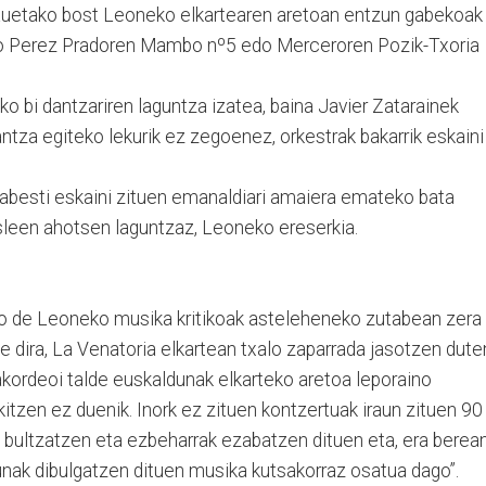
auetako bost Leoneko elkartearen aretoan entzun gabekoak
o Perez Pradoren Mambo nº5 edo Merceroren Pozik-Txoria
 bi dantzariren laguntza izatea, baina Javier Zatarainek
ntza egiteko lekurik ez zegoenez, orkestrak bakarrik eskaini
abesti eskaini zituen emanaldiari amaiera emateko bata
sleen ahotsen laguntzaz, Leoneko ereserkia.
 de Leoneko musika kritikoak asteleheneko zutabean zera
te dira, La Venatoria elkartean txalo zaparrada jasotzen dut
kordeoi talde euskaldunak elkarteko aretoa leporaino
itzen ez duenik. Inork ez zituen kontzertuak iraun zituen 90
 bultzatzen eta ezbeharrak ezabatzen dituen eta, era berean
unak dibulgatzen dituen musika kutsakorraz osatua dago”.