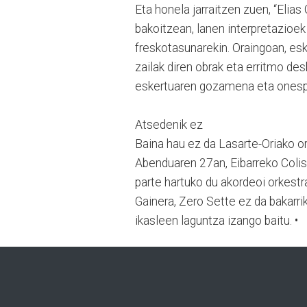
Eta honela jarraitzen zuen, “Elias
bakoitzean, lanen interpretazioek
freskotasunarekin. Oraingoan, es
zailak diren obrak eta erritmo de
eskertuaren gozamena eta onespe
Atsedenik ez
Baina hau ez da Lasarte-Oriako 
Abenduaren 27an, Eibarreko Coli
parte hartuko du akordeoi orkestr
Gainera, Zero Sette ez da bakarr
ikasleen laguntza izango baitu. •