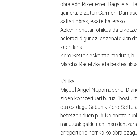
obra edo Rixenerren Bagatela. H
gainera, Bizeten Carmen, Damas
saltari obrak, esate baterako.
Azken honetan ohikoa da Erketzeko
adierazi digunez, eszenatokian da
zuen lana.
Zero Settek eskertza moduan, bi 
Marcha Radetzky eta bestea, iku
Kritika
Miguel Angel Nepomuceno, Diario
zioen kontzertuari buruz, "bost ur
eta ez dago Gabonik Zero Sette a
betetzen duen publiko anitza hunk
minutuak galdu nahi, hau dantzara
errepertorio herrikoiko obra ezag