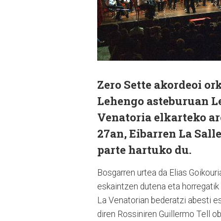
Zero Sette akordeoi or
Lehengo asteburuan Le
Venatoria elkarteko a
27an, Eibarren La Sal
parte hartuko du.
Bosgarren urtea da Elias Goikour
eskaintzen dutena eta horregatik
La Venatorian bederatzi abesti es
diren Rossiniren Guillermo Tell 