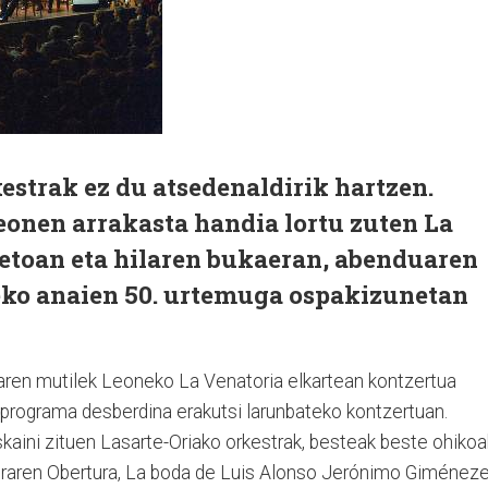
kestrak ez du atsedenaldirik hartzen.
onen arrakasta handia lortu zuten La
retoan eta hilaren bukaeran, abenduaren
leko anaien 50. urtemuga ospakizunetan
iaren mutilek Leoneko La Venatoria elkartean kontzertua
 programa desberdina erakutsi larunbateko kontzertuan.
kaini zituen Lasarte-Oriako orkestrak, besteak beste ohikoa
obraren Obertura, La boda de Luis Alonso Jerónimo Giménez