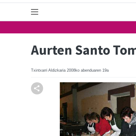
Aurten Santo Tom
Txintxarri Aldizkaria
2008ko abenduaren 19a