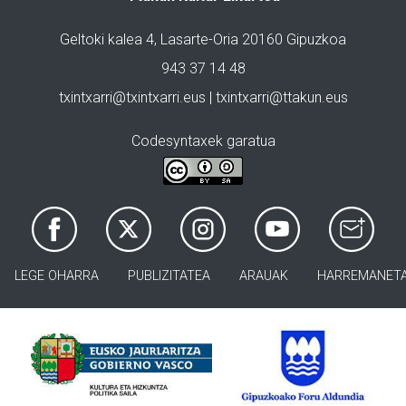
Geltoki kalea 4, Lasarte-Oria 20160 Gipuzkoa
943 37 14 48
txintxarri@txintxarri.eus | txintxarri@ttakun.eus
Codesyntaxek garatua
LEGE OHARRA
PUBLIZITATEA
ARAUAK
HARREMANET