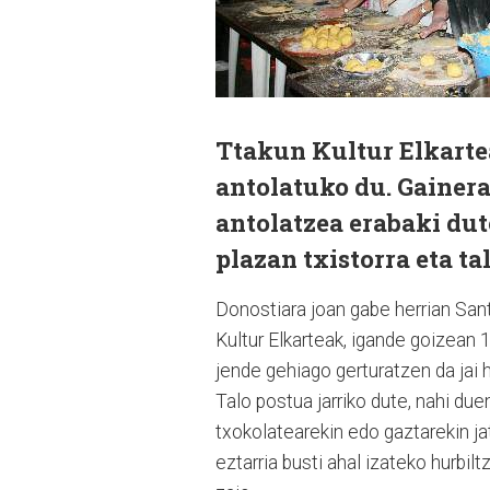
Ttakun Kultur Elkarte
antolatuko du. Gainera
antolatzea erabaki dut
plazan txistorra eta t
Donostiara joan gabe herrian Sa
Kultur Elkarteak, igande goizean 1
jende gehiago gerturatzen da jai 
Talo postua jarriko dute, nahi due
txokolatearekin edo gaztarekin j
eztarria busti ahal izateko hurbi