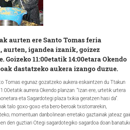
ak aurten ere Santo Tomas feria
, aurten, igandea izanik, goizez
e. Goizeko 11:00etatik 14:00etara Okendo
aloak dastatzeko aukera izango duzue.
nto Tomas egunaz gozatzeko aukera eskaintzen du Ttakun
1:00etatik aurrera Okendo planzan. “Izan ere, urtetik urtera
honetara eta Sagardotegi plaza txikia geratzen hasi da”.
nak talo goxo-goxo eta bero-beroak txistorrarekin,
ateko; momentuan danbolinean erretako gaztainak jateaz gai
ltzen den guztiari Otegi sagardotegiko sagardoa doan banatuk