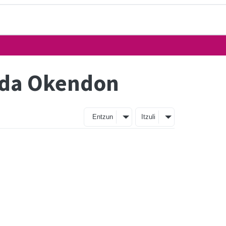
o da Okendon
Entzun
Itzuli