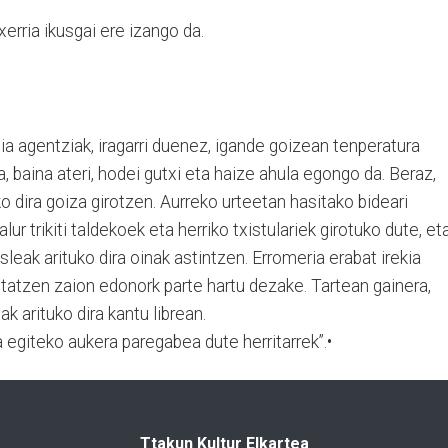
xerria ikusgai ere izango da.
a agentziak, iragarri duenez, igande goizean tenperatura
, baina ateri, hodei gutxi eta haize ahula egongo da. Beraz,
uko dira goiza girotzen. Aurreko urteetan hasitako bideari
lur trikiti taldekoek eta herriko txistulariek girotuko dute, et
leak arituko dira oinak astintzen. Erromeria erabat irekia
tatzen zaion edonork parte hartu dezake. Tartean gainera,
k arituko dira kantu librean.
 egiteko aukera paregabea dute herritarrek”.•
Ttakun Kultur Elkartea