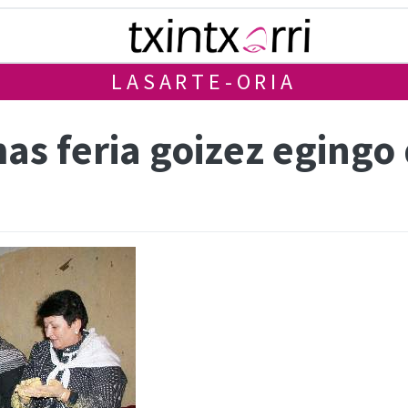
LASARTE-ORIA
as feria goizez eging