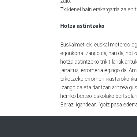
zaio.
Txikienei hain erakargarria zaien t
Hotza astintzeko
Euskalmet-ek, euskal metereologi
egonkorra izango da, hau da, hotza
hotza astintzeko trikitilariak arit
jarraituz, erromeria egingo da. Ama
Erketzeko erromeri ikastaroko ikas
izango da eta dantzan aritzea gus
herriko bertso-eskolako bertsolaria
Beraz, igandean, “goiz pasa ederra