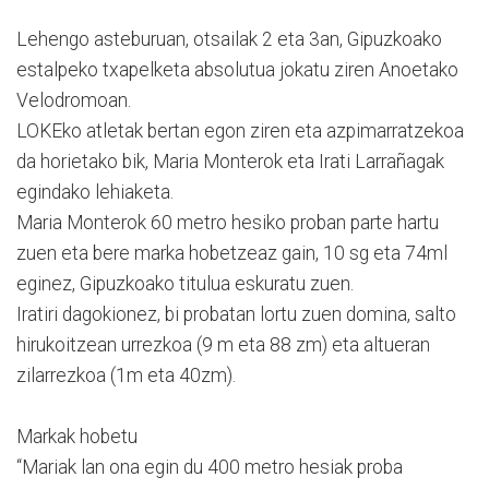
Lehengo asteburuan, otsailak 2 eta 3an, Gipuzkoako
estalpeko txapelketa absolutua jokatu ziren Anoetako
Velodromoan.
LOKEko atletak bertan egon ziren eta azpimarratzekoa
da horietako bik, Maria Monterok eta Irati Larrañagak
egindako lehiaketa.
Maria Monterok 60 metro hesiko proban parte hartu
zuen eta bere marka hobetzeaz gain, 10 sg eta 74ml
eginez, Gipuzkoako titulua eskuratu zuen.
Iratiri dagokionez, bi probatan lortu zuen domina, salto
hirukoitzean urrezkoa (9 m eta 88 zm) eta altueran
zilarrezkoa (1m eta 40zm).
Markak hobetu
“Mariak lan ona egin du 400 metro hesiak proba