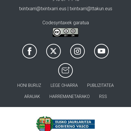
txintxarri@txintxarri.eus | txintxarri@ttakun.eus
Codesyntaxek garatua
HONI BURUZ
LEGE OHARRA
PUBLIZITATEA
ARAUAK
HARREMANETARAKO
RSS