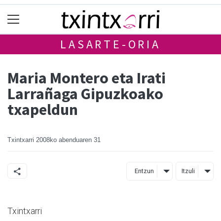
LASARTE-ORIA
Maria Montero eta Irati
Larrañaga Gipuzkoako
txapeldun
Txintxarri
2008ko abenduaren 31
Entzun
Itzuli
Txintxarri