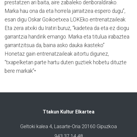
prestatzen ari baita, aire zabaleko denboraldirako.
Marka hau ona da eta horrela jarraitzea espero dugu”,
esan digu Oskar Goikoetxea LOKEko entrenatzaileak.
Eta zera atxiki du Iratiri buruz, “kadetea da eta ez diogu
garrantzia handirik emango. Marka eta titulua irabaztea
garrantzitsua da, baina asko dauka ikasteko”
Honetaz gain entrenatzaileak aitortu digunez,
“txapelketan parte hartu duten guztiek hobetu dituzte
bere markak”•
Ttakun Kultur Elkartea
Geltoki kalea 4, Lasarte-Oria 20160 Gipuzkoa
943 37 14 48