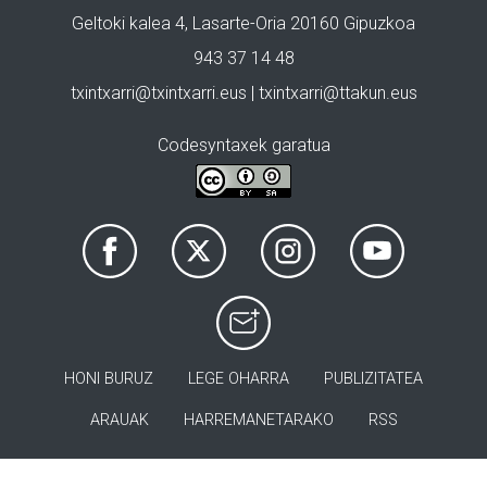
Geltoki kalea 4, Lasarte-Oria 20160 Gipuzkoa
943 37 14 48
txintxarri@txintxarri.eus | txintxarri@ttakun.eus
Codesyntaxek garatua
HONI BURUZ
LEGE OHARRA
PUBLIZITATEA
ARAUAK
HARREMANETARAKO
RSS