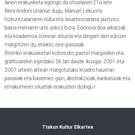
lanen erakusketa egongo da otsailaren 21a arte.
Bera Andoni Unanue dugu, Manuel Lekuona
hizkuntzalariaren iloba eta lasarteoriatarra jaiotzez,
baina Hernanin urte askoz bizia. Edonora doa arkatzak
eta koadernoa soinean dituela eta deigarri den edozer
margotzen du, eraikin, zein paisaiak.
Biteriko erakusketan kolorezko pastel margoekin eta
grafitoarekin egindako 56 lan daude ikusgai. 2001 eta
2007 urteen artean margotutako koadro hauetan
paisaiak eta baserriez gain, abstrakzioak, karikaturak eta
emakumeen siluetak erakusten dizkigu.•
Ttakun Kultur Elkartea