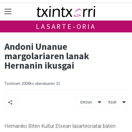
LASARTE-ORIA
Andoni Unanue
margolariaren lanak
Hernanin ikusgai
Txintxarri
2008ko abenduaren 31
Entzun
Itzuli
Hernaniko Biteri Kultur Etxean lasarteoriatar baten