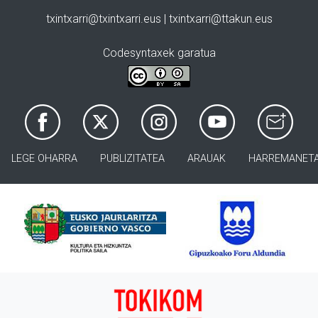
txintxarri@txintxarri.eus | txintxarri@ttakun.eus
Codesyntaxek garatua
LEGE OHARRA
PUBLIZITATEA
ARAUAK
HARREMANET