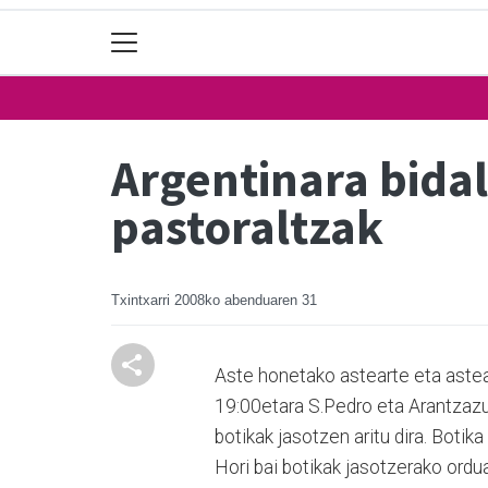
Argentinara bidal
pastoraltzak
Txintxarri
2008ko abenduaren 31
Aste honetako astearte eta astea
19:00etara S.Pedro eta Arantzazu
botikak jasotzen aritu dira. Botik
Hori bai botikak jasotzerako ordu