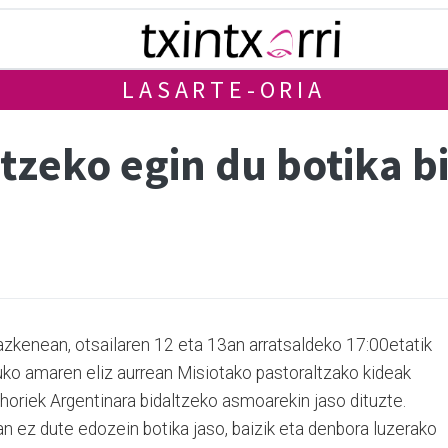
LASARTE-ORIA
tzeko egin du botika b
zkenean, otsailaren 12 eta 13an arratsaldeko 17:00etatik
ko amaren eliz aurrean Misiotako pastoraltzako kideak
a horiek Argentinara bidaltzeko asmoarekin jaso dituzte.
an ez dute edozein botika jaso, baizik eta denbora luzerako