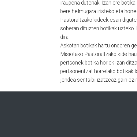
iraupena dutenak. Izan ere botika 
bere helmugara iristeko eta horre
Pastoraltzako kideek esan digute
soberan dituzten botikak uzteko.
dira.
Askotan botikak hartu ondoren ger
Misiotako Pastoraltzako kide hau
pertsonek botika horiek izan dit
pertsonentzat horrelako botikak 
jendea sentsibilizatzeaz gain ezi