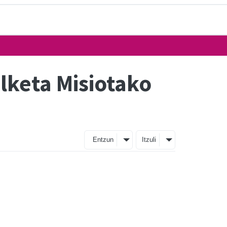
ilketa Misiotako
Entzun
Itzuli