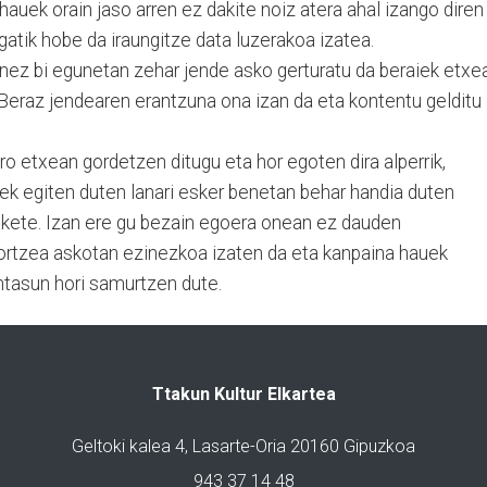
hauek orain jaso arren ez dakite noiz atera ahal izango diren
gatik hobe da iraungitze data luzerakoa izatea.
nez bi egunetan zehar jende asko gerturatu da beraiek etxe
 Beraz jendearen erantzuna ona izan da eta kontentu gelditu
o etxean gordetzen ditugu eta hor egoten dira alperrik,
ek egiten duten lanari esker benetan behar handia duten
zakete. Izan ere gu bezain egoera onean ez dauden
lortzea askotan ezinezkoa izaten da eta kanpaina hauek
ntasun hori samurtzen dute.
Ttakun Kultur Elkartea
Geltoki kalea 4, Lasarte-Oria 20160 Gipuzkoa
943 37 14 48