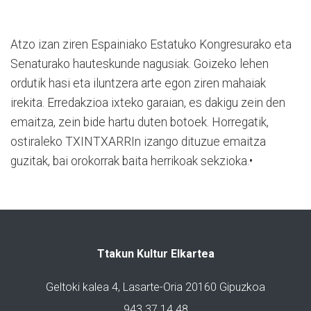
Atzo izan ziren Espainiako Estatuko Kongresurako eta
Senaturako hauteskunde nagusiak. Goizeko lehen
ordutik hasi eta iluntzera arte egon ziren mahaiak
irekita. Erredakzioa ixteko garaian, es dakigu zein den
emaitza, zein bide hartu duten botoek. Horregatik,
ostiraleko TXINTXARRIn izango dituzue emaitza
guzitak, bai orokorrak baita herrikoak sekzioka.•
Ttakun Kultur Elkartea
Geltoki kalea 4, Lasarte-Oria 20160 Gipuzkoa
943 37 14 48