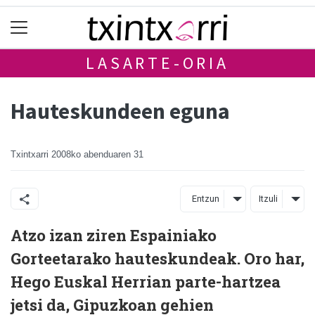
LASARTE-ORIA
Hauteskundeen eguna
Txintxarri
2008ko abenduaren 31
Entzun
Itzuli
Atzo izan ziren Espainiako
Gorteetarako hauteskundeak. Oro har,
Hego Euskal Herrian parte-hartzea
jetsi da, Gipuzkoan gehien