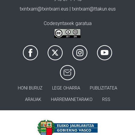
txintxarri@txintxarri.eus | txintxarri@ttakun.eus
Codesyntaxek garatua
HONI BURUZ
LEGE OHARRA
PUBLIZITATEA
ARAUAK
HARREMANETARAKO
RSS