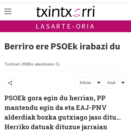
LASARTE-ORIA
Berriro ere PSOEk irabazi du
Txintxarri
2008ko abenduaren 31
Entzun
Itzuli
PSOEk gora egin du herrian, PP
mantendu egin da eta EAJ-PNV
alderdiak bozka gutxiago jaso ditu...
Herriko datuak dituzue jarraian