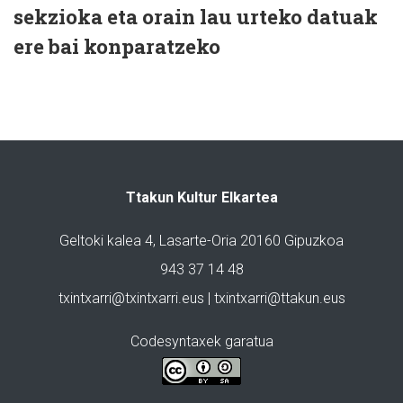
sekzioka eta orain lau urteko datuak
ere bai konparatzeko
Ttakun Kultur Elkartea
Geltoki kalea 4, Lasarte-Oria 20160 Gipuzkoa
943 37 14 48
txintxarri@txintxarri.eus | txintxarri@ttakun.eus
Codesyntaxek garatua