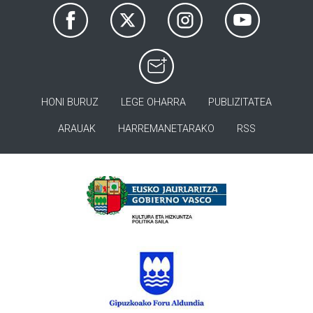
HONI BURUZ
LEGE OHARRA
PUBLIZITATEA
ARAUAK
HARREMANETARAKO
RSS