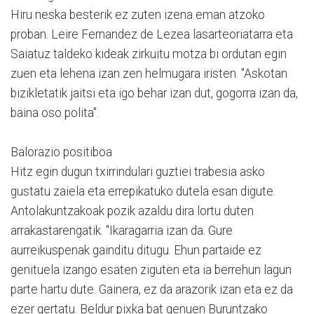
Hiru neska besterik ez zuten izena eman atzoko
proban. Leire Fernandez de Lezea lasarteoriatarra eta
Saiatuz taldeko kideak zirkuitu motza bi ordutan egin
zuen eta lehena izan zen helmugara iristen. "Askotan
bizikletatik jaitsi eta igo behar izan dut, gogorra izan da,
baina oso polita".
Balorazio positiboa
Hitz egin dugun txirrindulari guztiei trabesia asko
gustatu zaiela eta errepikatuko dutela esan digute.
Antolakuntzakoak pozik azaldu dira lortu duten
arrakastarengatik. "Ikaragarria izan da. Gure
aurreikuspenak gainditu ditugu. Ehun partaide ez
genituela izango esaten ziguten eta ia berrehun lagun
parte hartu dute. Gainera, ez da arazorik izan eta ez da
ezer gertatu. Beldur pixka bat genuen Buruntzako