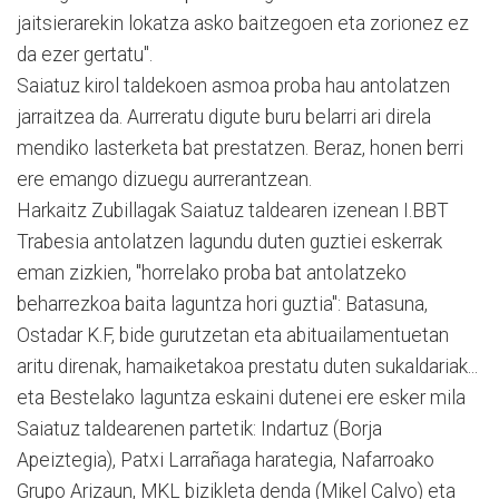
jaitsierarekin lokatza asko baitzegoen eta zorionez ez
da ezer gertatu".
Saiatuz kirol taldekoen asmoa proba hau antolatzen
jarraitzea da. Aurreratu digute buru belarri ari direla
mendiko lasterketa bat prestatzen. Beraz, honen berri
ere emango dizuegu aurrerantzean.
Harkaitz Zubillagak Saiatuz taldearen izenean I.BBT
Trabesia antolatzen lagundu duten guztiei eskerrak
eman zizkien, "horrelako proba bat antolatzeko
beharrezkoa baita laguntza hori guztia": Batasuna,
Ostadar K.F, bide gurutzetan eta abituailamentuetan
aritu direnak, hamaiketakoa prestatu duten sukaldariak...
eta Bestelako laguntza eskaini dutenei ere esker mila
Saiatuz taldearenen partetik: Indartuz (Borja
Apeiztegia), Patxi Larrañaga harategia, Nafarroako
Grupo Arizaun, MKL bizikleta denda (Mikel Calvo) eta