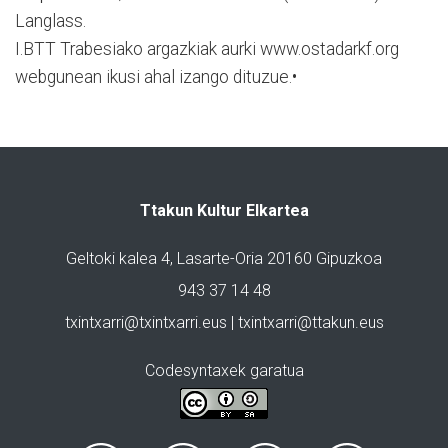
Langlass.
I.BTT Trabesiako argazkiak aurki www.ostadarkf.org
webgunean ikusi ahal izango dituzue.•
Ttakun Kultur Elkartea
Geltoki kalea 4, Lasarte-Oria 20160 Gipuzkoa
943 37 14 48
txintxarri@txintxarri.eus | txintxarri@ttakun.eus
Codesyntaxek garatua