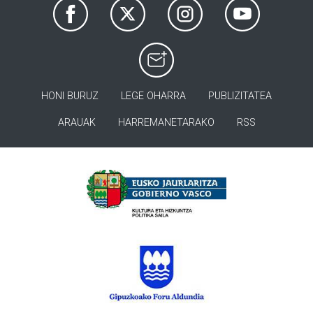
HONI BURUZ
LEGE OHARRA
PUBLIZITATEA
ARAUAK
HARREMANETARAKO
RSS