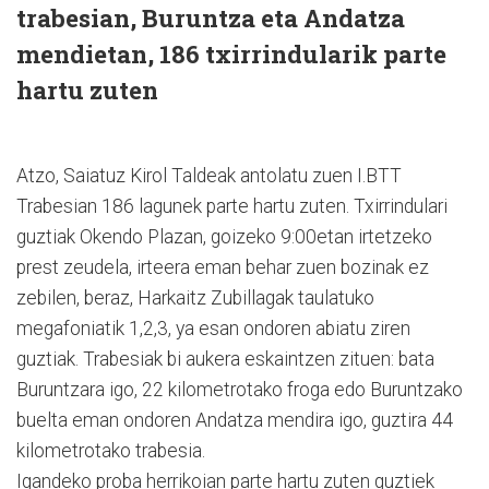
trabesian, Buruntza eta Andatza
mendietan, 186 txirrindularik parte
hartu zuten
Atzo, Saiatuz Kirol Taldeak antolatu zuen I.BTT
Trabesian 186 lagunek parte hartu zuten. Txirrindulari
guztiak Okendo Plazan, goizeko 9:00etan irtetzeko
prest zeudela, irteera eman behar zuen bozinak ez
zebilen, beraz, Harkaitz Zubillagak taulatuko
megafoniatik 1,2,3, ya esan ondoren abiatu ziren
guztiak. Trabesiak bi aukera eskaintzen zituen: bata
Buruntzara igo, 22 kilometrotako froga edo Buruntzako
buelta eman ondoren Andatza mendira igo, guztira 44
kilometrotako trabesia.
Igandeko proba herrikoian parte hartu zuten guztiek