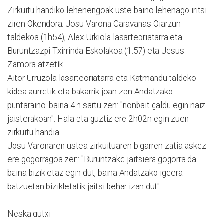
Zirkuitu handiko lehenengoak uste baino lehenago iritsi
ziren Okendora: Josu Varona Caravanas Oiarzun
taldekoa (1h54), Alex Urkiola lasarteoriatarra eta
Buruntzazpi Txirrinda Eskolakoa (1:57) eta Jesus
Zamora atzetik.
Aitor Urruzola lasarteoriatarra eta Katmandu taldeko
kidea aurretik eta bakarrik joan zen Andatzako
puntaraino, baina 4.n sartu zen: "nonbait galdu egin naiz
jaisterakoan". Hala eta guztiz ere 2h02n egin zuen
zirkuitu handia.
Josu Varonaren ustea zirkuituaren bigarren zatia askoz
ere gogorragoa zen: "Buruntzako jaitsiera gogorra da
baina bizikletaz egin dut, baina Andatzako igoera
batzuetan bizikletatik jaitsi behar izan dut".
Neska gutxi