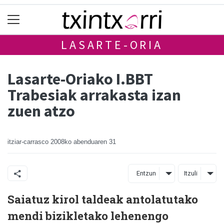
LASARTE-ORIA
Lasarte-Oriako I.BBT
Trabesiak arrakasta izan
zuen atzo
itziar-carrasco
2008ko abenduaren 31
Entzun
Itzuli
Saiatuz kirol taldeak antolatutako
mendi bizikletako lehenengo