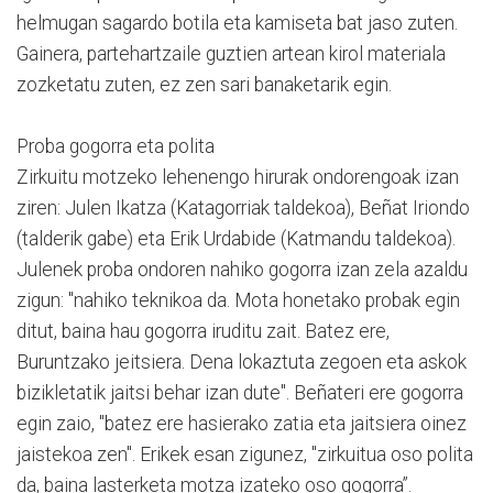
helmugan sagardo botila eta kamiseta bat jaso zuten.
Gainera, partehartzaile guztien artean kirol materiala
zozketatu zuten, ez zen sari banaketarik egin.
Proba gogorra eta polita
Zirkuitu motzeko lehenengo hirurak ondorengoak izan
ziren: Julen Ikatza (Katagorriak taldekoa), Beñat Iriondo
(talderik gabe) eta Erik Urdabide (Katmandu taldekoa).
Julenek proba ondoren nahiko gogorra izan zela azaldu
zigun: "nahiko teknikoa da. Mota honetako probak egin
ditut, baina hau gogorra iruditu zait. Batez ere,
Buruntzako jeitsiera. Dena lokaztuta zegoen eta askok
bizikletatik jaitsi behar izan dute". Beñateri ere gogorra
egin zaio, "batez ere hasierako zatia eta jaitsiera oinez
jaistekoa zen". Erikek esan zigunez, "zirkuitua oso polita
da, baina lasterketa motza izateko oso gogorra”.