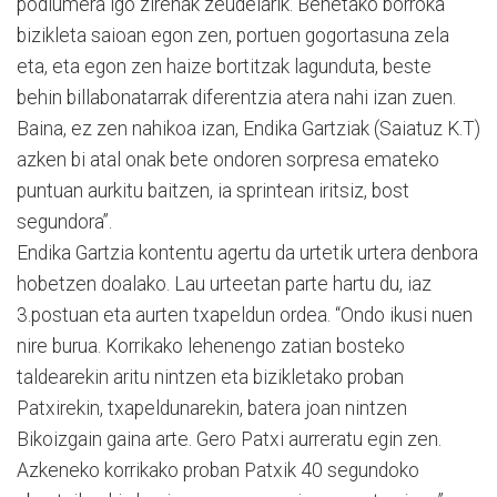
podiumera igo zirenak zeudelarik. Benetako borroka
bizikleta saioan egon zen, portuen gogortasuna zela
eta, eta egon zen haize bortitzak lagunduta, beste
behin billabonatarrak diferentzia atera nahi izan zuen.
Baina, ez zen nahikoa izan, Endika Gartziak (Saiatuz K.T)
azken bi atal onak bete ondoren sorpresa emateko
puntuan aurkitu baitzen, ia sprintean iritsiz, bost
segundora”.
Endika Gartzia kontentu agertu da urtetik urtera denbora
hobetzen doalako. Lau urteetan parte hartu du, iaz
3.postuan eta aurten txapeldun ordea. “Ondo ikusi nuen
nire burua. Korrikako lehenengo zatian bosteko
taldearekin aritu nintzen eta bizikletako proban
Patxirekin, txapeldunarekin, batera joan nintzen
Bikoizgain gaina arte. Gero Patxi aurreratu egin zen.
Azkeneko korrikako proban Patxik 40 segundoko