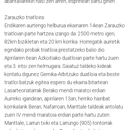
abantailarekin hasi zen arren, esprinean sartu ginen”.
Zarauzko triatloira
Endikaren aurtengo helburua ekainaren 14ean Zarauzko
triatloian parte hartzea izango da: 2500 metro igeri,
82km bizikletan eta 20 km korrika. Horregatik aurretik
egindako probak triatloia prestatzeko balio dio.
Apirilaren 6ean Azkoitiako duatloian parte hartu zuen
eta 3. iritsi zen helmugara. Saiatuz taldeko kideak
kontatu digunez Gernika-Arbitzuko duatloia eta beste
triatloi batzuk egitea espero du ekaina bitartean.
Lasarteoriatarrak Berako mendi maratoi erdian
Aurreko igandean, apirilaren 13an, herriko hainbat
korrikalarik Beran, Nafarroan, Manttale taldeak antolatu
zuen IV. mendi maratoia erdian parte hartu zuten.
Manttale, Larrun txiki eta Larrungo (905) tontorrak