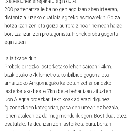
txapeldunek errepikatu egin dute.
200 partehartzaile baino gehiago izan ziren irteeran,
distantzia luzeko duatloia egiteko asmoarekin. Goiza
hotza izan zen eta goiza aurrera zihoan heinean haize
bortitza izan zen protagonista. Honek proba gogortu
egin zuen.
Ia ia txapeldun
Probak, oinezko lasterketako lehen saioan 14km,
bizikletako 57kilometrotako ibilbide gogorra eta
amaitzeko Arrigorriagako kaleetan zehar oinezko
lasterketako beste 7km bete behar izan zituzten.
Jon Alegria ordezkari teknikoak adierazi digunez,
“gizonezkoen kategorian, pasa den urtean ez bezala,
lehen atalean ez da mugimendurik egon. Bost duatletez
osatutako taldea izan zen lasterketa buru, bertan