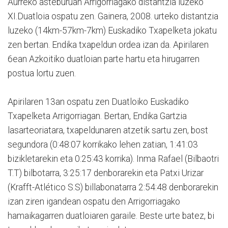
Aurreko asteburuan Arrigorriagako distantzia luzeko
XI.Duatloia ospatu zen. Gainera, 2008. urteko distantzia
luzeko (14km-57km-7km) Euskadiko Txapelketa jokatu
zen bertan. Endika txapeldun ordea izan da. Apirilaren
6ean Azkoitiko duatloian parte hartu eta hirugarren
postua lortu zuen.
Apirilaren 13an ospatu zen Duatloiko Euskadiko
Txapelketa Arrigorriagan. Bertan, Endika Gartzia
lasarteoriatara, txapeldunaren atzetik sartu zen, bost
segundora (0:48:07 korrikako lehen zatian, 1:41:03
bizikletarekin eta 0:25:43 korrika). Inma Rafael (Bilbaotri
T.T) bilbotarra, 3:25:17 denborarekin eta Patxi Urizar
(Krafft-Atlético S.S) billabonatarra 2:54:48 denborarekin
izan ziren igandean ospatu den Arrigorriagako
hamaikagarren duatloiaren garaile. Beste urte batez, bi