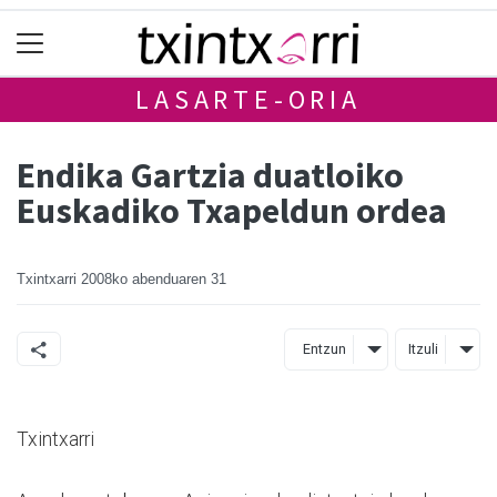
LASARTE-ORIA
Endika Gartzia duatloiko
Euskadiko Txapeldun ordea
Txintxarri
2008ko abenduaren 31
Entzun
Itzuli
Txintxarri