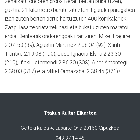
zeharkatu ondoren proba Beran bertan bukatu zen,
guztira 21 kilometro burutu zituzten. Eguraldi paregabea
izan zuten bertan parte hartu zuten 400 korrikalariek.
Zazpi lasarteoriatarrek hasi eta bukatu zuten maratoi
erdia. Denborak ondorengoak izan ziren: Mikel Izagirre
2:07: 53 (89), Agustin Martinez 2:08:04 (92), Xanti
Trantxe 2:19:03 (190), Jose Ignacio Elvira 2:23:30
(219), Iñaki Letamendi 2:36.30 (303), Aitor Amantegi
2:38:03 (317) eta Mikel Ormazabal 2:38:45 (321).•
Ttakun Kultur Elkartea
Geltoki kalea 4, Lasarte-Oria 20160 Gipuzkoa
943 37 14 48