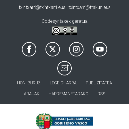
txintxarri@txintxarri.eus | txintxarri@ttakun.eus
Codesyntaxek garatua
HONI BURUZ
LEGE OHARRA
PUBLIZITATEA
ARAUAK
HARREMANETARAKO
RSS