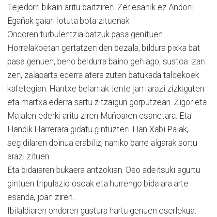
Tejedorri bikain aritu baitziren. Zer esanik ez Andoni
Egañak gaiari lotuta bota zituenak.
Ondoren turbulentzia batzuk pasa genituen.
Horrelakoetan gertatzen den bezala, bildura pixka bat
pasa genuen, beno beldurra baino gehiago, sustoa izan
zen, zalaparta ederra atera zuten batukada taldekoek
kafetegian. Hantxe belarriak tente jarri arazi zizkiguten
eta martxa ederra sartu zitzaigun gorputzean. Zigor eta
Maialen ederki aritu ziren Muñoaren esanetara. Eta
Handik Harrerara gidatu gintuzten. Han Xabi Paiak,
segidilaren doinua erabiliz, nahiko barre algarak sortu
arazi zituen.
Eta bidaiaren bukaera antzokian. Oso adeitsuki agurtu
gintuen tripulazio osoak eta hurrengo bidaiara arte
esanda, joan ziren.
Ibilaldiaren ondoren gustura hartu genuen eserlekua.