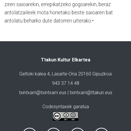
ziren saioarekin, errepikatzeko gogoarekin, beraz
antolatzaileek mota honetako beste saioaren bat
antolatu beharko dute datorren urterako.•
Ttakun Kultur Elkartea
Geltoki kalea 4, Lasarte-Oria 20160 Gipuzkoa
943 37 14 48
txintxarri@txintxarri.eus | txintxarri@ttakun.eus
Codesyntaxek garatua