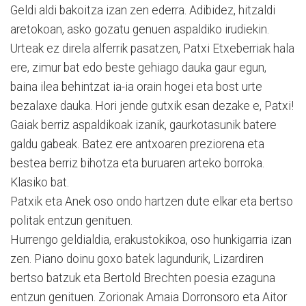
Geldi aldi bakoitza izan zen ederra. Adibidez, hitzaldi
aretokoan, asko gozatu genuen aspaldiko irudiekin.
Urteak ez direla alferrik pasatzen, Patxi Etxeberriak hala
ere, zimur bat edo beste gehiago dauka gaur egun,
baina ilea behintzat ia-ia orain hogei eta bost urte
bezalaxe dauka. Hori jende gutxik esan dezake e, Patxi!
Gaiak berriz aspaldikoak izanik, gaurkotasunik batere
galdu gabeak. Batez ere antxoaren preziorena eta
bestea berriz bihotza eta buruaren arteko borroka.
Klasiko bat.
Patxik eta Anek oso ondo hartzen dute elkar eta bertso
politak entzun genituen.
Hurrengo geldialdia, erakustokikoa, oso hunkigarria izan
zen. Piano doinu goxo batek lagundurik, Lizardiren
bertso batzuk eta Bertold Brechten poesia ezaguna
entzun genituen. Zorionak Amaia Dorronsoro eta Aitor