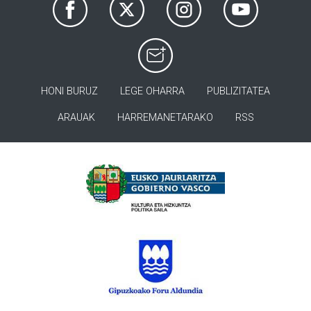
HONI BURUZ
LEGE OHARRA
PUBLIZITATEA
ARAUAK
HARREMANETARAKO
RSS