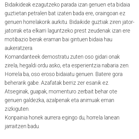
Bidaikideak ezagutzeko parada izan genuen eta bidaia
guztietan petralen bat izaten bada ere, oraingoan ez
genuen horrelakorik aurkitu. Bidaikide guztiak ziren jator-
jatorrak eta elkarri laguntzeko prest zeudenak izan ere
motibazio berak eraman bai gintuen bidaia hau
aukeratzera.
Komandanteek demostratu zuten oso gidari onak
zirela, hegaldi ordu asko, eta esperientzia nabaria zen.
Horrela ba, oso eroso bidaiatu genuen. Batere gora
beherarik gabe. Azafatak berriz zer esanik ez.
Atseginak, guapak, momenturo zerbait behar ote
genuen galdezka, azalpenak eta animuak eman
zizkiguten.
Konpainia honek aurrera egingo du, horrela lanean
jarraitzen badu.