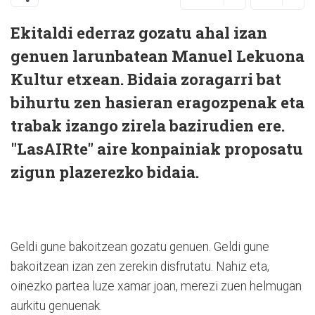
Ekitaldi ederraz gozatu ahal izan
genuen larunbatean Manuel Lekuona
Kultur etxean. Bidaia zoragarri bat
bihurtu zen hasieran eragozpenak eta
trabak izango zirela bazirudien ere.
"LasAIRte" aire konpainiak proposatu
zigun plazerezko bidaia.
Geldi gune bakoitzean gozatu genuen. Geldi gune
bakoitzean izan zen zerekin disfrutatu. Nahiz eta,
oinezko partea luze xamar joan, merezi zuen helmugan
aurkitu genuenak.