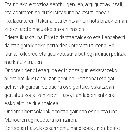
Eta nolako emozioa sentitu genuen, argi guztiak itzali,
eta adarraren soinuak isiltasuna hautsi zuenean.
Txalapartaren ttakuna, eta txintxarrien hots biziak eman
zioten areto nagusiko saioari hasiera.
Ederra ikuskizuna Erketz dantza taldeko eta Landaberri
dantza garaikideko partaideek prestatu zutena. Bai
jauna, folklorea eta gaurkotasuna bat eginik irudi politak
markatu zituzten.
Ondoren denoi ezaguna egin zitzaigun eskaratzeko
bilera bat ikusi ahal izan genuen. Pertsonai eta gai
gehienak gurean ez badira oso gertuko eskatzean
gertatutakoak izan ziren. Bapo, Landaberri antzerki
eskolako helduen taldea.
Ondoren bertsolariak oholtza gainean eseri eta Unai
Muñoaren aginduetara ipini ziren.
Bertsolari batzuk eskarmentu handikoak ziren, beste