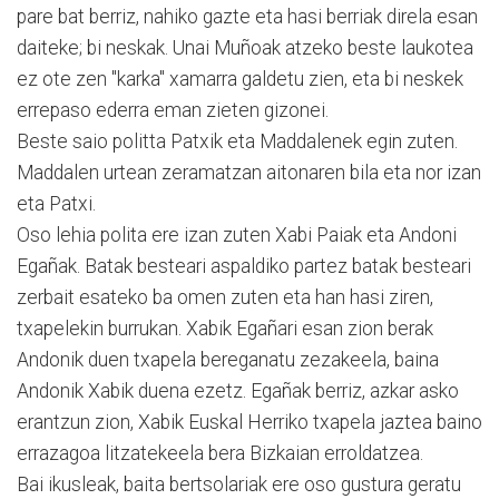
pare bat berriz, nahiko gazte eta hasi berriak direla esan
daiteke; bi neskak. Unai Muñoak atzeko beste laukotea
ez ote zen "karka" xamarra galdetu zien, eta bi neskek
errepaso ederra eman zieten gizonei.
Beste saio politta Patxik eta Maddalenek egin zuten.
Maddalen urtean zeramatzan aitonaren bila eta nor izan
eta Patxi.
Oso lehia polita ere izan zuten Xabi Paiak eta Andoni
Egañak. Batak besteari aspaldiko partez batak besteari
zerbait esateko ba omen zuten eta han hasi ziren,
txapelekin burrukan. Xabik Egañari esan zion berak
Andonik duen txapela bereganatu zezakeela, baina
Andonik Xabik duena ezetz. Egañak berriz, azkar asko
erantzun zion, Xabik Euskal Herriko txapela jaztea baino
errazagoa litzatekeela bera Bizkaian erroldatzea.
Bai ikusleak, baita bertsolariak ere oso gustura geratu