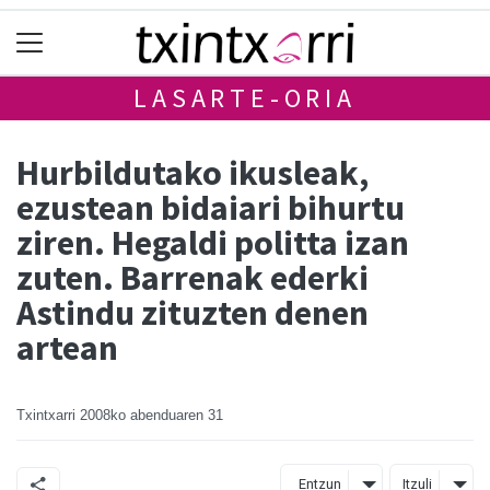
LASARTE-ORIA
Hurbildutako ikusleak,
ezustean bidaiari bihurtu
ziren. Hegaldi politta izan
zuten. Barrenak ederki
Astindu zituzten denen
artean
Txintxarri
2008ko abenduaren 31
Entzun
Itzuli