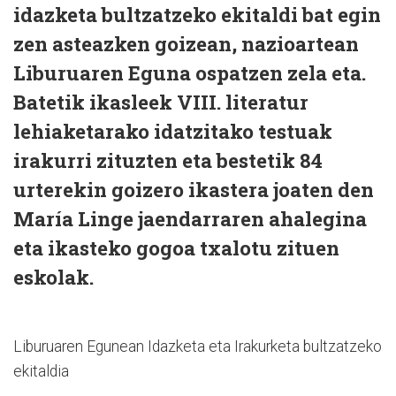
idazketa bultzatzeko ekitaldi bat egin
zen asteazken goizean, nazioartean
Liburuaren Eguna ospatzen zela eta.
Batetik ikasleek VIII. literatur
lehiaketarako idatzitako testuak
irakurri zituzten eta bestetik 84
urterekin goizero ikastera joaten den
María Linge jaendarraren ahalegina
eta ikasteko gogoa txalotu zituen
eskolak.
Liburuaren Egunean Idazketa eta Irakurketa bultzatzeko
ekitaldia