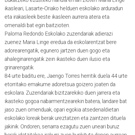
ikasleari, Lasarte-Oriako helduen eskolako arduradun
eta irakasleek beste ikasleen aurrera atera eta
omenaldi bat egin baitzioten.
Paloma Redondo Eskolako zuzendariak adierazi
zuenez Maria Linge eredua da eskolarentzat bere
adorearengatik, egunero jartzen duen gogo eta
ahaleginarengatik zein ikasteko duen ilusio eta
grinarengatik.
84 urte baditu ere, Jaengo Torres herritik duela 44 urte
etorritako emakume adoretsua goizero joaten da
eskolara. Zuzendariak bizitzarekiko duen jarrera eta
ikasteko gogoa nabarmentzearekin batera, landare bat
jaso zuen omenduak, opari egokia atsedenaldietan
eskolako loreak berak ureztatzen eta zaintzen dituela
jakinik. Ondoren, senarra ezagutu zuen uneari buruz
berak idatzitakoa irakurri zuen hunkituta denen aurrean