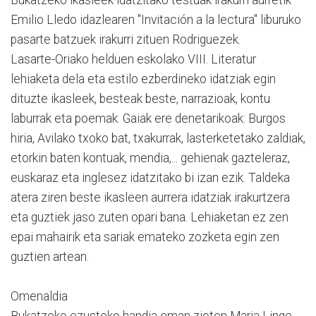
Emilio Lledo idazlearen "Invitación a la lectura" liburuko
pasarte batzuek irakurri zituen Rodriguezek.
Lasarte-Oriako helduen eskolako VIII. Literatur
lehiaketa dela eta estilo ezberdineko idatziak egin
dituzte ikasleek, besteak beste, narrazioak, kontu
laburrak eta poemak. Gaiak ere denetarikoak: Burgos
hiria, Avilako txoko bat, txakurrak, lasterketetako zaldiak,
etorkin baten kontuak, mendia,... gehienak gazteleraz,
euskaraz eta inglesez idatzitako bi izan ezik. Taldeka
atera ziren beste ikasleen aurrera idatziak irakurtzera
eta guztiek jaso zuten opari bana. Lehiaketan ez zen
epai mahairik eta sariak emateko zozketa egin zen
guztien artean.
Omenaldia
Bukatzeko ezusteko handia eman zioten Maria Linge