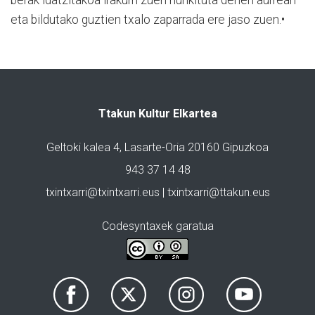
eta bildutako guztien txalo zaparrada ere jaso zuen.•
Ttakun Kultur Elkartea
Geltoki kalea 4, Lasarte-Oria 20160 Gipuzkoa
943 37 14 48
txintxarri@txintxarri.eus | txintxarri@ttakun.eus
Codesyntaxek garatua