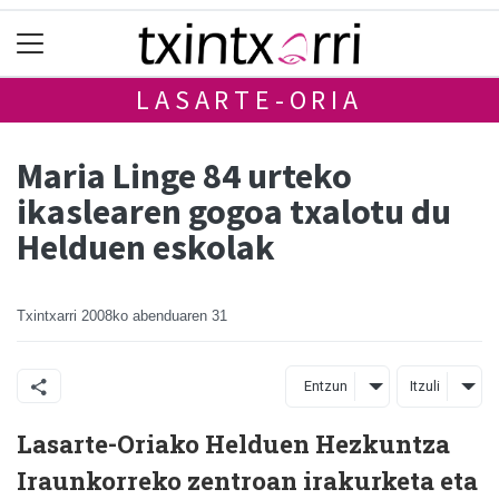
LASARTE-ORIA
Maria Linge 84 urteko
ikaslearen gogoa txalotu du
Helduen eskolak
Txintxarri
2008ko abenduaren 31
Entzun
Itzuli
Lasarte-Oriako Helduen Hezkuntza
Iraunkorreko zentroan irakurketa eta