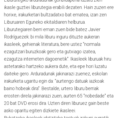
ikasle guztiei liburutegia erabili dezaten. Hain zuzen ere
horixe, irakurketari bultzadatxo bat ematea, izan zen
Liburuaren Eguneko ekitaldiaren helburua.
Liburutegiaren berri eman zuen bide batez Javier
Rodríguezek: bi mila liburu inguru dituzte aukeran
ikasleek, gehienak literatura, bere ustez "normala
ezagutzari buruzkoak gero eta gutxiago izatea,
ezagutza interneten dagoenetik". Ikasleek liburuak hiru
astetarako hartzeko aukera dute, eta epe hori luzatu
daiteke gero. Arduradunak jakinarazi zuenez, eskolan
irakurketa ugaritu egin da: "aurtengo datuak iazkoak
baino hobeak dira". Bestalde, urtero liburu berriak
erosten direla jakinarazi zuen, aurten 65 "nobedade" eta
20 bat DVD erosi dira. Uzten diren liburuez gain beste
asko oparitu egiten dizkiete ikasleei.
Bukatzeko ikasleek idatzitako testuak irakurri aurretik