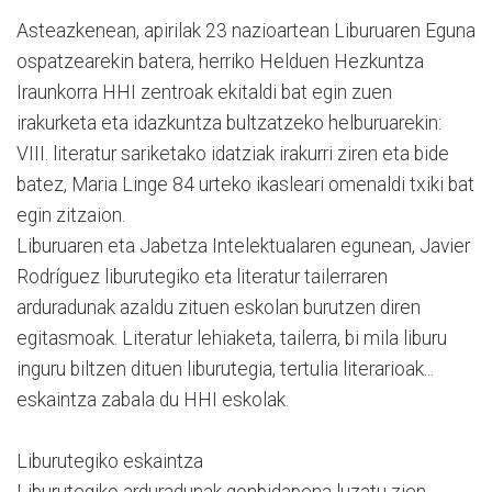
Asteazkenean, apirilak 23 nazioartean Liburuaren Eguna
ospatzearekin batera, herriko Helduen Hezkuntza
Iraunkorra HHI zentroak ekitaldi bat egin zuen
irakurketa eta idazkuntza bultzatzeko helburuarekin:
VIII. literatur sariketako idatziak irakurri ziren eta bide
batez, Maria Linge 84 urteko ikasleari omenaldi txiki bat
egin zitzaion.
Liburuaren eta Jabetza Intelektualaren egunean, Javier
Rodríguez liburutegiko eta literatur tailerraren
arduradunak azaldu zituen eskolan burutzen diren
egitasmoak. Literatur lehiaketa, tailerra, bi mila liburu
inguru biltzen dituen liburutegia, tertulia literarioak...
eskaintza zabala du HHI eskolak.
Liburutegiko eskaintza
Liburutegiko arduradunak gonbidapena luzatu zien