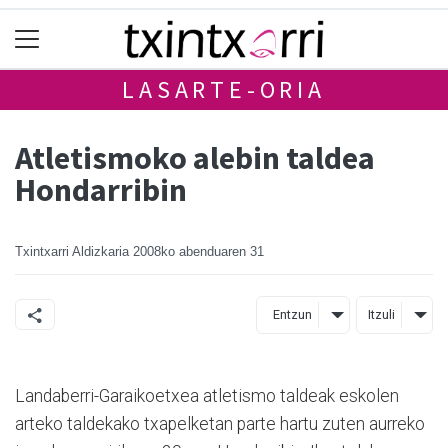
LASARTE-ORIA
Atletismoko alebin taldea
Hondarribin
Txintxarri Aldizkaria
2008ko abenduaren 31
Entzun
Itzuli
Landaberri-Garaikoetxea atletismo taldeak eskolen
arteko taldekako txapelketan parte hartu zuten aurreko