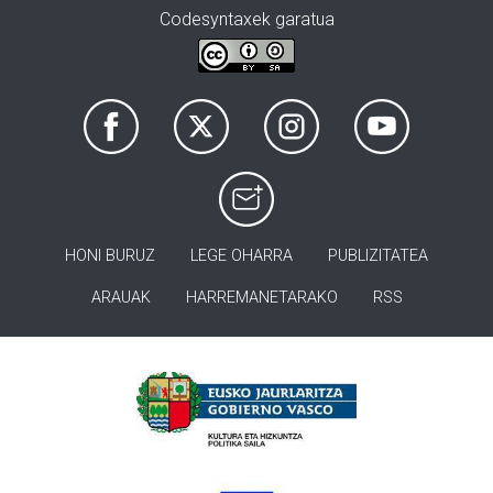
Codesyntaxek garatua
HONI BURUZ
LEGE OHARRA
PUBLIZITATEA
ARAUAK
HARREMANETARAKO
RSS