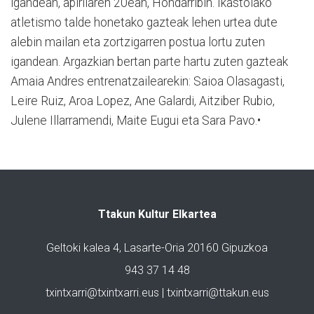
igandean, apirilaren 20ean, Hondarribin. Ikastolako
atletismo talde honetako gazteak lehen urtea dute
alebin mailan eta zortzigarren postua lortu zuten
igandean. Argazkian bertan parte hartu zuten gazteak
Amaia Andres entrenatzailearekin: Saioa Olasagasti,
Leire Ruiz, Aroa Lopez, Ane Galardi, Aitziber Rubio,
Julene Illarramendi, Maite Eugui eta Sara Pavo.•
Ttakun Kultur Elkartea
Geltoki kalea 4, Lasarte-Oria 20160 Gipuzkoa
943 37 14 48
txintxarri@txintxarri.eus | txintxarri@ttakun.eus