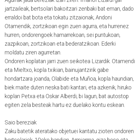
jartzaileak, bertsolari bakoitzari zenbaki bat eman, dado
erraldoi bat bota eta tokatu zitzaionak, Andoni
Otamendik, zortzikoan egin zuen agurra, eta hurrenez
hurren, ondorengoek hamarrekoan, sei puntukoan,
zazpikoan, zortzikoan eta bederatzikoan. Ederki
moldatu ziren agurretan.
Ondoren koplatan jarri zuen seikotea Lizardik. Otamendi
eta Mieltxo, kopla txikian, bainujantzirik gabe
hondartzara joanda, Olabide eta Muñoa, kopla haundian,
biek maite duten neska bati kantari, eta azkenik, hiruko
koplan Petxa eta Oskar Alberdi, bi lagun, bat autostop
egiten zela besteak hartu ez duelako kontu eskean.
Saio bereziak
Zaku batetik ateratako objetuei kantatu zioten ondoren
bertsolariek, 10eko handian. Armiarma, giza beso eta