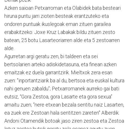
Azken saioan Petxarroman eta Olabidek bata besteari
hiruna puntu jarri zioten besteak erantzuteko eta
ondoren puntuak ikuslegoak eman zituen garailea
erabakitzeko: Joxe Kruz Labakak bildu zituen zesto
batean, 25 botu Lasarteoriarren alde eta 5 zestoarren
alde.
Agurretan argi geratu zen, bi taldeen eta sei
bertsolarien arteko adiskidetasuna, eta finean azken
emaitzak ez duela garrantzirik. Mieltxok zera esan
zuen: "inportantziarik ba al du, bertsoa eta euskal kultura
nahi genuen zabaldu”; Petxarromanek aurreko gai bati
eutsiz, “Gora Zestoa, gora Lasarte eta gora sexua”
amaitu zuen; “nere etxean bezala sentitu naiz Lasarten,
ea zuek ere Zestoan hala sentitzen zareten" Alberdik.
Andoni Otamendik botoak jaso ziren zestoa eta Zestoa
lotuz zestoa hutsik geratu zela esanez agurtu zuen