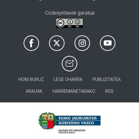
Codesyntaxek garatua
HONI BURUZ
LEGE OHARRA
PUBLIZITATEA
ARAUAK
HARREMANETARAKO
RSS