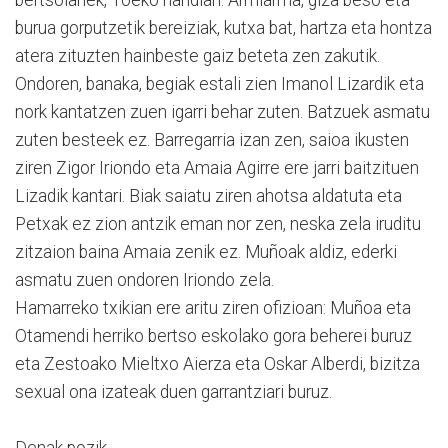
burua gorputzetik bereiziak, kutxa bat, hartza eta hontza
atera zituzten hainbeste gaiz beteta zen zakutik.
Ondoren, banaka, begiak estali zien Imanol Lizardik eta
nork kantatzen zuen igarri behar zuten. Batzuek asmatu
zuten besteek ez. Barregarria izan zen, saioa ikusten
ziren Zigor Iriondo eta Amaia Agirre ere jarri baitzituen
Lizadik kantari. Biak saiatu ziren ahotsa aldatuta eta
Petxak ez zion antzik eman nor zen, neska zela iruditu
zitzaion baina Amaia zenik ez. Muñoak aldiz, ederki
asmatu zuen ondoren Iriondo zela.
Hamarreko txikian ere aritu ziren ofizioan: Muñoa eta
Otamendi herriko bertso eskolako gora beherei buruz
eta Zestoako Mieltxo Aierza eta Oskar Alberdi, bizitza
sexual ona izateak duen garrantziari buruz.
Denak pozik