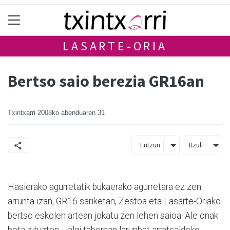
LASARTE-ORIA
Bertso saio berezia GR16an
Txintxarri
2008ko abenduaren 31
Entzun
Itzuli
Hasierako agurretatik bukaerako agurretara ez zen
arrunta izan, GR16 sariketan, Zestoa eta Lasarte-Oriako
bertso eskolen artean jokatu zen lehen saioa. Ale onak
bota zituzten, Jalgi tabernan larunbat arratsaldeko