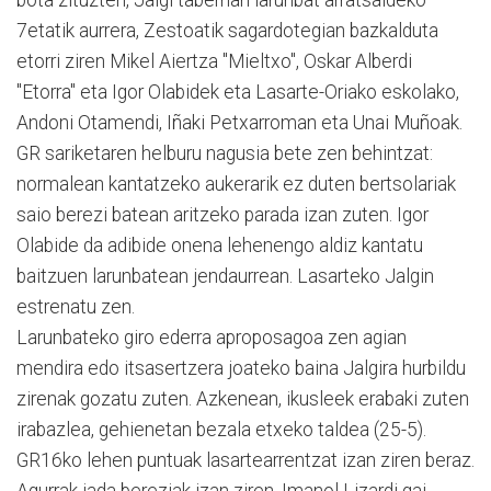
7etatik aurrera, Zestoatik sagardotegian bazkalduta
etorri ziren Mikel Aiertza "Mieltxo", Oskar Alberdi
"Etorra" eta Igor Olabidek eta Lasarte-Oriako eskolako,
Andoni Otamendi, Iñaki Petxarroman eta Unai Muñoak.
GR sariketaren helburu nagusia bete zen behintzat:
normalean kantatzeko aukerarik ez duten bertsolariak
saio berezi batean aritzeko parada izan zuten. Igor
Olabide da adibide onena lehenengo aldiz kantatu
baitzuen larunbatean jendaurrean. Lasarteko Jalgin
estrenatu zen.
Larunbateko giro ederra aproposagoa zen agian
mendira edo itsasertzera joateko baina Jalgira hurbildu
zirenak gozatu zuten. Azkenean, ikusleek erabaki zuten
irabazlea, gehienetan bezala etxeko taldea (25-5).
GR16ko lehen puntuak lasartearrentzat izan ziren beraz.
Agurrak jada bereziak izan ziren. Imanol Lizardi gai