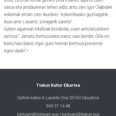
saioa eta jendaurrean lehen aldiz aritu zen Igor Olabidek
eskerrak eman zien ikusleei: “eskerrikasko guztiagatik,
ikusi arte Lasarte, zoragarrk zarete".
Azken agurrean Muñoak borobildu zuen antolatzaileen
asmoa:” Jarraitu bertsozalea saioz saio berdin, GRa ez
baita hasi baino egin, gure herrian bertsoa presente
egon dadin”.•
Ttakun Kultur Elkartea
Geltoki kalea 4, Lasarte-Oria 20160 Gipuzkoa
943 37 14 48
txintxarri@txintxarri.eus | txintxarri@ttakun.eus