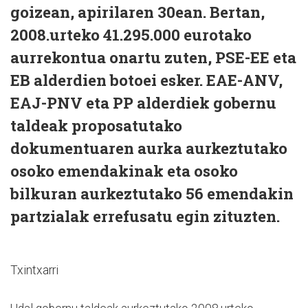
goizean, apirilaren 30ean. Bertan,
2008.urteko 41.295.000 eurotako
aurrekontua onartu zuten, PSE-EE eta
EB alderdien botoei esker. EAE-ANV,
EAJ-PNV eta PP alderdiek gobernu
taldeak proposatutako
dokumentuaren aurka aurkeztutako
osoko emendakinak eta osoko
bilkuran aurkeztutako 56 emendakin
partzialak errefusatu egin zituzten.
Txintxarri