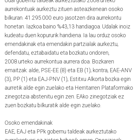
Udal gobernu taldeak aurkeztutako 2008.urteko
aurrekontuak aurkeztu zituen asteazkenean osoko
bilkuran. 41.295.000 euro jasotzen dira aurrekontu
honetan. Iazkoa baino %43,13 handiagoa. Udalak inoiz
kudeatu duen kopururik handiena. Ia lau orduz osoko
emendakinak eta emendakin partzialak aurkeztu,
defendatu, eztabaidatu eta bozkatu ondoren,
2008.urteko aurrekontua aurrera doa. Bozkaren
emaitzak: alde, PSE-EE (8) eta EB (1); kontra, EAE-ANV
(3), PP (1) eta EAJ-PNV (1), Estitxu Alkorta bozka egin
aurretik alde egin zuelako eta Herritarren Plataformako
zinegotzia abstenitu egin zen. EAko zinegotziak ez
zuen bozkatu bilkuratik alde egin zuelako.
Osoko emendakinak
EAE, EAJ eta PPk gobernu taldeak aurkeztutako