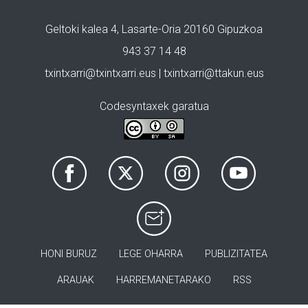
Geltoki kalea 4, Lasarte-Oria 20160 Gipuzkoa
943 37 14 48
txintxarri@txintxarri.eus | txintxarri@ttakun.eus
Codesyntaxek garatua
HONI BURUZ
LEGE OHARRA
PUBLIZITATEA
ARAUAK
HARREMANETARAKO
RSS