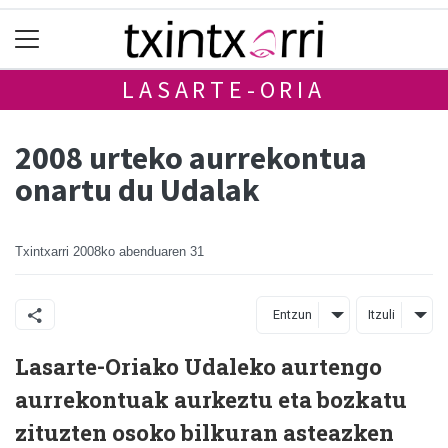
LASARTE-ORIA
2008 urteko aurrekontua
onartu du Udalak
Txintxarri
2008ko abenduaren 31
Entzun
Itzuli
Lasarte-Oriako Udaleko aurtengo
aurrekontuak aurkeztu eta bozkatu
zituzten osoko bilkuran asteazken