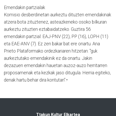
Emendakin partzialak
Komisio desberdinetan aurkeztu dituzten emendakinak
atzera bota zituztenez, asteazkeneko osoko bilkuran
aurkeztu zituzten eztabaidatzeko. Guztira 56
emendakin partzial: EAJ-PNV (22), PP (16), LOPH (11)
eta EAE-ANV (7). Ez zen bakar bat ere onartu. Ana
Prieto Plataformako ordezkariaren hitzetan: "guk
aurkeztutako emendakinik ez da onartu. Jakin
dezazuen emendakin hauetan auzoz-auzo herritarren
proposamenak eta kezkak jaso ditugula. Herria egiteko,
denak hartu behar dira kontutan”.•
Ttakun Kultur Elkartea