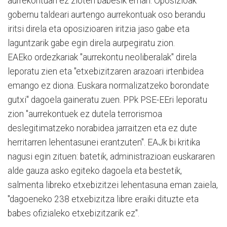
aurrekontuari ez zioten babesik eman. Oposizioak
gobernu taldeari aurtengo aurrekontuak oso berandu
iritsi direla eta oposizioaren iritzia jaso gabe eta
laguntzarik gabe egin direla aurpegiratu zion.
EAEko ordezkariak "aurrekontu neoliberalak" direla
leporatu zien eta "etxebizitzaren arazoari irtenbidea
emango ez diona. Euskara normalizatzeko borondate
gutxi" dagoela gaineratu zuen. PPk PSE-EEri leporatu
zion "aurrekontuek ez dutela terrorismoa
deslegitimatzeko norabidea jarraitzen eta ez dute
herritarren lehentasunei erantzuten". EAJk bi kritika
nagusi egin zituen: batetik, administrazioan euskararen
alde gauza asko egiteko dagoela eta bestetik,
salmenta libreko etxebizitzei lehentasuna eman zaiela,
"dagoeneko 238 etxebizitza libre eraiki dituzte eta
babes ofizialeko etxebizitzarik ez".