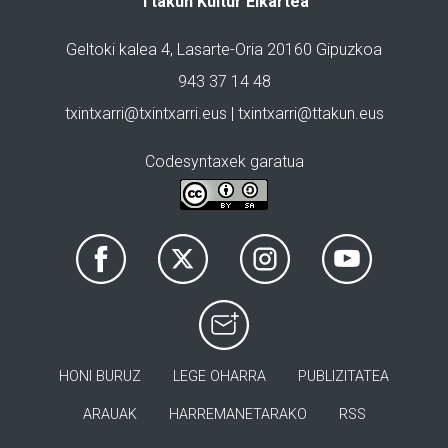
Ttakun Kultur Elkartea
Geltoki kalea 4, Lasarte-Oria 20160 Gipuzkoa
943 37 14 48
txintxarri@txintxarri.eus | txintxarri@ttakun.eus
Codesyntaxek garatua
HONI BURUZ
LEGE OHARRA
PUBLIZITATEA
ARAUAK
HARREMANETARAKO
RSS