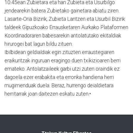
10:45ean Zubietara eta han Zubieta eta Usurbilgo
jendearekin batera Zubietako gainetara abiatu ziren.
Lasarte-Oria Bizirik, Zubieta Lantzen eta Usurbil Bizirik
taldeek Gipuzkoako Errausketaren Aurkako Plataformen
Koordinadoraren babesarekin antolatutako ekitaldiak
hirurogei bat lagun bildu zituen.
Ibilbidean geldialdiak egin zituzten erraustegiaren
eraikuntzak inguruan eragingo duen txikizioaren berri
emateko. Antolatzaileek garbi utzi zuten oraindik ez
dagoela ezer erabakita eta erronka handiena herri
mugimenduak duela. Beraz, hurrengo deialdietara
herritarrak joan daitezen eskatu zuten.•