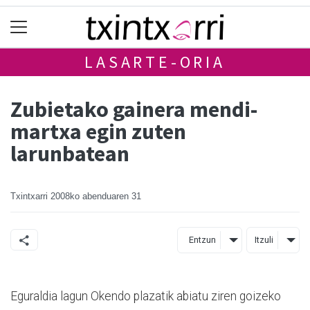
LASARTE-ORIA
Zubietako gainera mendi-
martxa egin zuten
larunbatean
Txintxarri
2008ko abenduaren 31
Entzun
Itzuli
Eguraldia lagun Okendo plazatik abiatu ziren goizeko