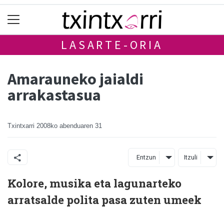
LASARTE-ORIA
Amarauneko jaialdi
arrakastasua
Txintxarri
2008ko abenduaren 31
Entzun
Itzuli
Kolore, musika eta lagunarteko
arratsalde polita pasa zuten umeek