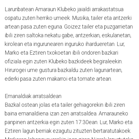
Larunbatean Amaraun Klubeko jaialdi arrakastatsua
ospatu zuten herriko umeek. Musika, tailer eta antzerki
artean pasa zuten eguna. Goizez tailer eta puzgarrietan
ibili ziren saltoka nekatu gabe, antzerkian, eskulanetan,
kirolean eta ingurunearen inguruko ihardueretan. Lur,
Marko eta Eztiren txokoetan ibili ondoren bazkari
ofiziala egin zuten Klubeko bazkideek begiraleekin.
Hirurogei ume gustura bazkaldu zuten lagunartean,
ederki pasa zuten makarroi eta tomate artean.
Emanaldiak arratsaldean
Bazkal ostean jolas eta tailer gehiagorekin ibili ziren
baina emanaldiena izan zen arratsaldea. Amarauneko
panpinen antzerkia egin zuten 17:30ean. Lur, Marko eta
Eztiren lagun berriak ezagutu zituzten bertaratutakoek.