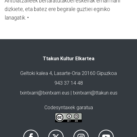
Antolatzaileek bertaratutakoei eskerrak eman nahi
dizkiete, eta batez ere begirale guztiei eginiko
lanagatik. •
Ttakun Kultur Elkartea
Geltoki kalea 4, Lasarte-Oria 20160 Gipuzkoa
943 37 14 48
txintxarri@txintxarri.eus | txintxarri@ttakun.eus
Codesyntaxek garatua