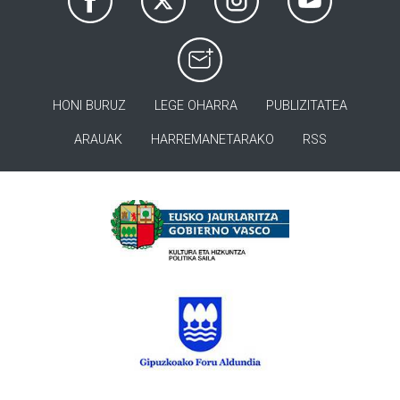
HONI BURUZ
LEGE OHARRA
PUBLIZITATEA
ARAUAK
HARREMANETARAKO
RSS