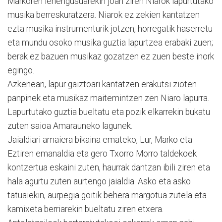
Markoren lehengusuarekin joan ziren Niarok lapurtutako
musika berreskuratzera. Niarok ez zekien kantatzen
ezta musika instrumenturik jotzen, horregatik haserretu
eta mundu osoko musika guztia lapurtzea erabaki zuen;
berak ez bazuen musikaz gozatzen ez zuen beste inork
egingo.
Azkenean, lapur gaiztoari kantatzen erakutsi zioten
panpinek eta musikaz maitemintzen zen Niaro lapurra.
Lapurtutako guztia bueltatu eta pozik elkarrekin bukatu
zuten saioa Amarauneko lagunek.
Jaialdiari amaiera bikaina emateko, Lur, Marko eta
Eztiren emanaldia eta gero Txorro Morro taldekoek
kontzertua eskaini zuten, haurrak dantzan ibili ziren eta
hala agurtu zuten aurtengo jaialdia. Asko eta asko
tatuaiekin, aurpegia goitik behera margotua zutela eta
kamixeta berriarekin bueltatu ziren etxera.