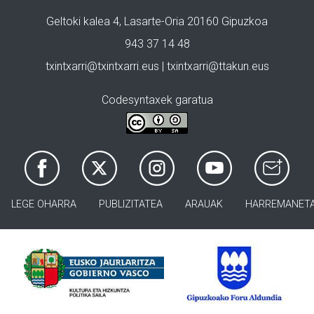
Geltoki kalea 4, Lasarte-Oria 20160 Gipuzkoa
943 37 14 48
txintxarri@txintxarri.eus | txintxarri@ttakun.eus
Codesyntaxek garatua
LEGE OHARRA
PUBLIZITATEA
ARAUAK
HARREMANET