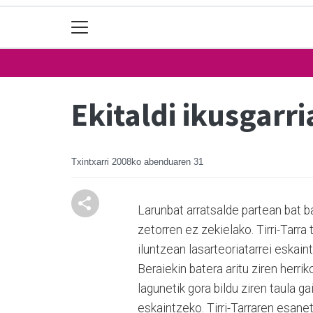
Ekitaldi ikusgarr
Txintxarri
2008ko abenduaren 31
Larunbat arratsalde partean bat b
zetorren ez zekielako. Tirri-Tarr
iluntzean lasarteoriatarrei eskain
Beraiekin batera aritu ziren herr
lagunetik gora bildu ziren taula 
eskaintzeko. Tirri-Tarraren esane