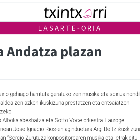
LASARTE-ORIA
ia Andatza plazan
aino gehiago harrituta geratuko zen musika eta soinua nondi
a taldea zen azken ikuskizuna prestatzen eta entsaiatzen
tzeko.
iko Alboka abesbatza eta Sotto Voce orkestra. Laurogei
gainean Jose Ignacio Rios-en aginduetara Argi Beltz ikuskizun
tan “Sergio Zurutuza konpositorearen musika eta letrak ditu