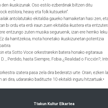
den ikuskizunak. Oso estilo ezberdinak biltzen ditu
ock estilora, heavy eta folk kutsuekin”.
ailak antolatutako ekitaldia gaueko hamaiketan hasi zen, et
an bi ordu eta erdi iraun zuen ekitaldia ikustera eta entzuter
k ere entzungo zuten musika seguruenik, izan ere herriko leku
 Ez da harritzekoa, mota honetako ikuskizunetan potentzia
aitira.
in eta Sotto Voce orkestrarekin batera honako egitaraua
9 D..., Perdido, hasta Siempre, Fobia ¿Realidad o Ficción?, Int
k orkestra izatera pasa zela dira bederatzi urte. Orain, ezken l
ari dira, udararako badituzte 10 ekitaldi inguru hitzartuak.•
Ttakun Kultur Elkartea