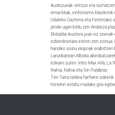
ikuskizunak: entzun eta sumatzen 
emanldiak, sinfonismo klasikotik r
Udaleko Gazteria eta Festetako s
jende ugari bildu zen Andatza plaz
Ekitaldia ikustera joan ez zirena
ezberdinetara iristen zen soinua.
handiko soinu ekipoak erabiltzen b
Larunbatean Alboka abesbatzarek
eskaini zuten: Intro Max Allá, La 
Nahia, Nahia eta Sin Palabras.
Tirri-Tarra taldea fanfarre izateti
honekin estatu mailako gira egiten 