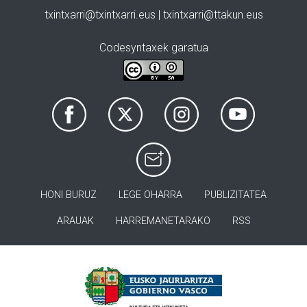
txintxarri@txintxarri.eus | txintxarri@ttakun.eus
Codesyntaxek garatua
HONI BURUZ
LEGE OHARRA
PUBLIZITATEA
ARAUAK
HARREMANETARAKO
RSS