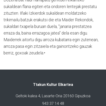
sukaldean flana egiten eta ondoren lentejak prestatu
zituzten. Iñaki Izkierdok sukaldean moldatzeko
trikimailu batzuk erakutsi die eta Maider Rekondok,
sukaldari txapela buruan duela, "janaria prestatzea
erraza da, baina errazagoa jatea" dela esan digu.
Maiderrek aitortu digu arroza kubatarra egin zutenean,
arroza pasa egin zitzaiela eta gainontzeko gauzak
berriz, goxoak zeudela.•
Ttakun Kultur Elkartea
Geltoki kalea 4, Lasarte-Oria 20160 Gipuzkoa
943 37 14 48