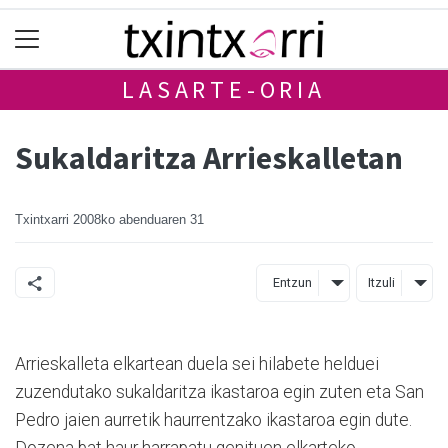
LASARTE-ORIA
Sukaldaritza Arrieskalletan
Txintxarri
2008ko abenduaren 31
Entzun
Itzuli
Arrieskalleta elkartean duela sei hilabete helduei
zuzendutako sukaldaritza ikastaroa egin zuten eta San
Pedro jaien aurretik haurrentzako ikastaroa egin dute.
Dozena bat haur harrapatu genituen elkarteko