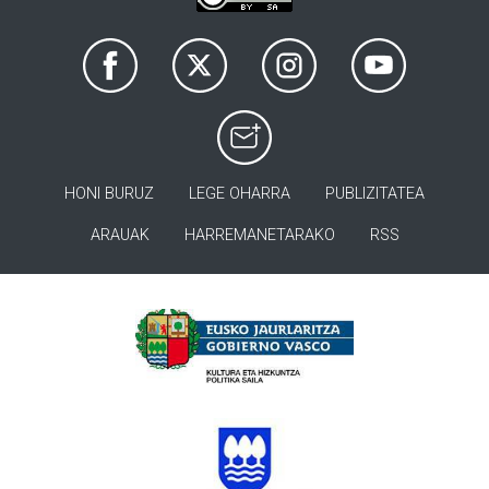
HONI BURUZ
LEGE OHARRA
PUBLIZITATEA
ARAUAK
HARREMANETARAKO
RSS