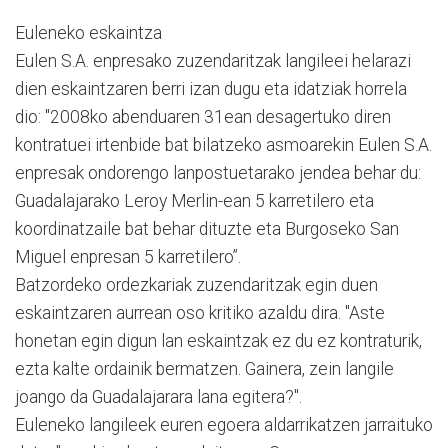
Euleneko eskaintza
Eulen S.A. enpresako zuzendaritzak langileei helarazi
dien eskaintzaren berri izan dugu eta idatziak horrela
dio: "2008ko abenduaren 31ean desagertuko diren
kontratuei irtenbide bat bilatzeko asmoarekin Eulen S.A.
enpresak ondorengo lanpostuetarako jendea behar du:
Guadalajarako Leroy Merlin-ean 5 karretilero eta
koordinatzaile bat behar dituzte eta Burgoseko San
Miguel enpresan 5 karretilero”.
Batzordeko ordezkariak zuzendaritzak egin duen
eskaintzaren aurrean oso kritiko azaldu dira. "Aste
honetan egin digun lan eskaintzak ez du ez kontraturik,
ezta kalte ordainik bermatzen. Gainera, zein langile
joango da Guadalajarara lana egitera?".
Euleneko langileek euren egoera aldarrikatzen jarraituko