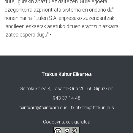
dute, "gurekin ahaztu ez daitezen. Gure egoera
ezegonkorra azpikontrata sistemaren ondorio da",
honen harira, "Eulen S.A. enpresako zuzendaritzak
langileen eskaerak asetuko dituen erantzun azkarra
izatea espero dugu".•
Ttakun Kultur Elkartea
Geltoki kalea 4, Lasarte-Oria 20160 Gipuzkoa
943 37 14 48
txintxarri@txintxarri.eus | txintxarri@ttakun.eus
Codesyntaxek garatua