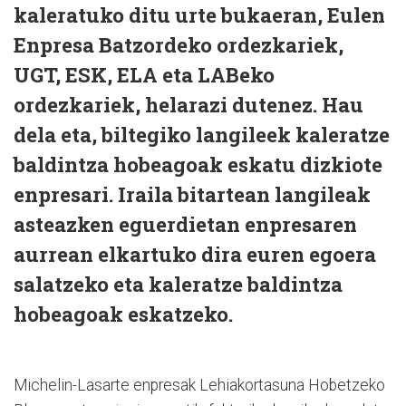
kaleratuko ditu urte bukaeran, Eulen
Enpresa Batzordeko ordezkariek,
UGT, ESK, ELA eta LABeko
ordezkariek, helarazi dutenez. Hau
dela eta, biltegiko langileek kaleratze
baldintza hobeagoak eskatu dizkiote
enpresari. Iraila bitartean langileak
asteazken eguerdietan enpresaren
aurrean elkartuko dira euren egoera
salatzeko eta kaleratze baldintza
hobeagoak eskatzeko.
Michelin-Lasarte enpresak Lehiakortasuna Hobetzeko