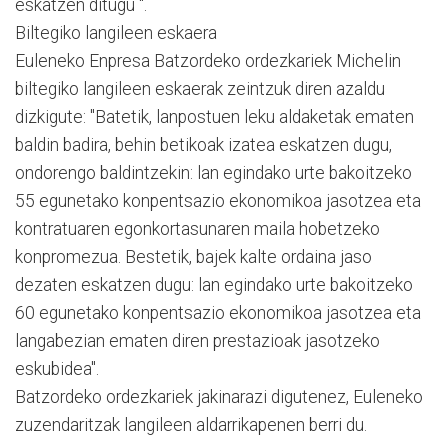
eskatzen ditugu ".
Biltegiko langileen eskaera
Euleneko Enpresa Batzordeko ordezkariek Michelin
biltegiko langileen eskaerak zeintzuk diren azaldu
dizkigute: "Batetik, lanpostuen leku aldaketak ematen
baldin badira, behin betikoak izatea eskatzen dugu,
ondorengo baldintzekin: lan egindako urte bakoitzeko
55 egunetako konpentsazio ekonomikoa jasotzea eta
kontratuaren egonkortasunaren maila hobetzeko
konpromezua. Bestetik, bajek kalte ordaina jaso
dezaten eskatzen dugu: lan egindako urte bakoitzeko
60 egunetako konpentsazio ekonomikoa jasotzea eta
langabezian ematen diren prestazioak jasotzeko
eskubidea".
Batzordeko ordezkariek jakinarazi digutenez, Euleneko
zuzendaritzak langileen aldarrikapenen berri du.