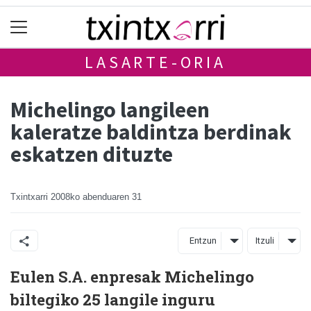
LASARTE-ORIA
Michelingo langileen
kaleratze baldintza berdinak
eskatzen dituzte
Txintxarri
2008ko abenduaren 31
Entzun
Itzuli
Eulen S.A. enpresak Michelingo
biltegiko 25 langile inguru