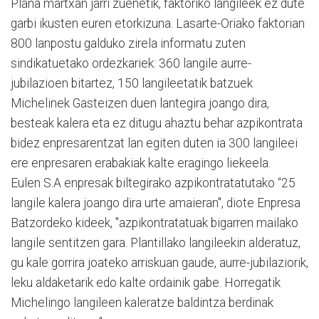
Plana martxan jarri zuenetik, faktoriko langileek ez dute
garbi ikusten euren etorkizuna. Lasarte-Oriako faktorian
800 lanpostu galduko zirela informatu zuten
sindikatuetako ordezkariek: 360 langile aurre-
jubilazioen bitartez, 150 langileetatik batzuek
Michelinek Gasteizen duen lantegira joango dira,
besteak kalera eta ez ditugu ahaztu behar azpikontrata
bidez enpresarentzat lan egiten duten ia 300 langileei
ere enpresaren erabakiak kalte eragingo liekeela.
Eulen S.A enpresak biltegirako azpikontratatutako “25
langile kalera joango dira urte amaieran", diote Enpresa
Batzordeko kideek, "azpikontratatuak bigarren mailako
langile sentitzen gara. Plantillako langileekin alderatuz,
gu kale gorrira joateko arriskuan gaude, aurre-jubilaziorik,
leku aldaketarik edo kalte ordainik gabe. Horregatik
Michelingo langileen kaleratze baldintza berdinak