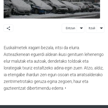
Entzun
Itzuli
Euskalmetek iragarri bezala, iritsi da elurra.
Asteazkenean eguerdi aldean ikusi genituen lehenengo
elur malutak eta autoak, dendetako toldoak eta
lorategiak txuriz estaltzeko adina egin zuen. Atzo, aldiz,
ia etengabe ihardun zen egun osoan eta arratsalderako
zentrimetrotako geruza egina zegoen, haur eta
gazteentzat dibertimendu ederra. •