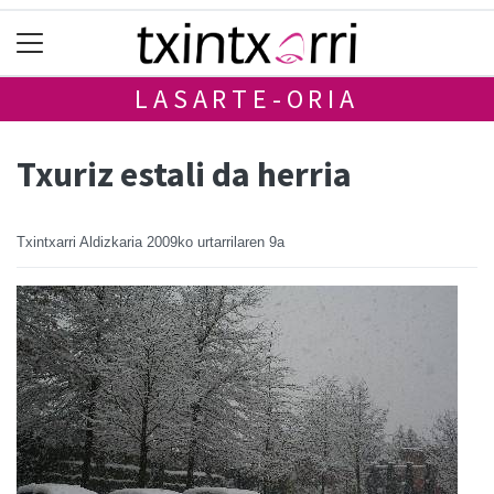
LASARTE-ORIA
Txuriz estali da herria
Txintxarri Aldizkaria
2009ko urtarrilaren 9a