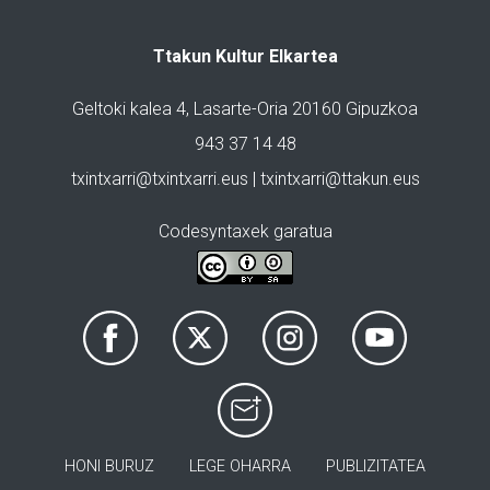
Ttakun Kultur Elkartea
Geltoki kalea 4, Lasarte-Oria 20160 Gipuzkoa
943 37 14 48
txintxarri@txintxarri.eus | txintxarri@ttakun.eus
Codesyntaxek garatua
HONI BURUZ
LEGE OHARRA
PUBLIZITATEA