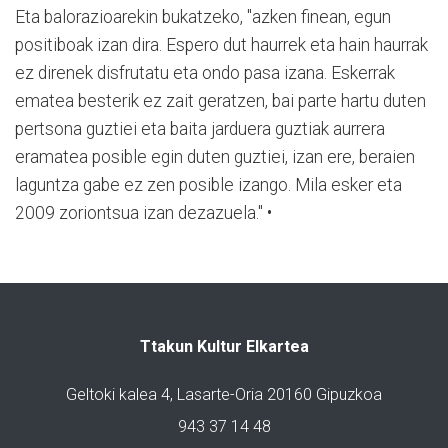
Eta balorazioarekin bukatzeko, "azken finean, egun
positiboak izan dira. Espero dut haurrek eta hain haurrak
ez direnek disfrutatu eta ondo pasa izana. Eskerrak
ematea besterik ez zait geratzen, bai parte hartu duten
pertsona guztiei eta baita jarduera guztiak aurrera
eramatea posible egin duten guztiei, izan ere, beraien
laguntza gabe ez zen posible izango. Mila esker eta
2009 zoriontsua izan dezazuela." •
Ttakun Kultur Elkartea
Geltoki kalea 4, Lasarte-Oria 20160 Gipuzkoa
943 37 14 48