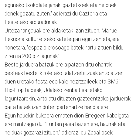
eguneko txokolate janak: gaztetxoek eta helduek
denek gozatu zuten," adierazi du Gazteria eta
Festetako arduradunak.
Urtezahar gauak ere aldaketak izan zituen. Manuel
Lekuona kultur etxeko kafetegian egin zen eta, era
honetara, "espazio erosoago batek hartu zituen bildu
ziren ia 200 bizilagunak".
Beste jarduera batzuk ere aipatzen ditu oharrak,
besteak beste, kiroletako udal zerbitzuak antolatzen
duen uretako festa edo kale hezitzaileek eta SM61
Hip-Hop taldeak, Udaleko zenbait sailetako
laguntzarekin, antolatu dituzten gazteentzako jarduerak,
baita hauek izan duten partehartze handia ere.
Egun hauekin bukaera ematen dion Erregeen kabalgata
ere mintzagai du. "Euritan pasa bazen ere, haurrak eta
helduak gozarazi zituen," adierazi du Zaballosek.