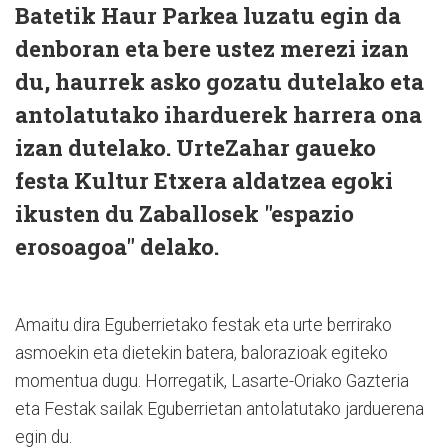
Batetik Haur Parkea luzatu egin da
denboran eta bere ustez merezi izan
du, haurrek asko gozatu dutelako eta
antolatutako iharduerek harrera ona
izan dutelako. UrteZahar gaueko
festa Kultur Etxera aldatzea egoki
ikusten du Zaballosek "espazio
erosoagoa" delako.
Amaitu dira Eguberrietako festak eta urte berrirako
asmoekin eta dietekin batera, balorazioak egiteko
momentua dugu. Horregatik, Lasarte-Oriako Gazteria
eta Festak sailak Eguberrietan antolatutako jarduerena
egin du.