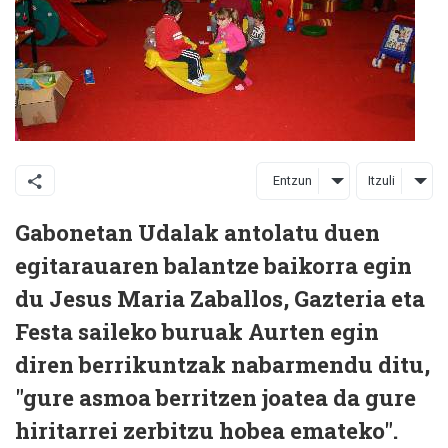
Entzun
Itzuli
Gabonetan Udalak antolatu duen
egitarauaren balantze baikorra egin
du Jesus Maria Zaballos, Gazteria eta
Festa saileko buruak Aurten egin
diren berrikuntzak nabarmendu ditu,
"gure asmoa berritzen joatea da gure
hiritarrei zerbitzu hobea emateko".