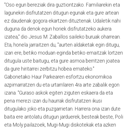
"Oso egun bereziak dira guztiontzako. Familiarekin eta
lagunekin disfrutatzen ditugun egunak eta gure artean
ez daudenak gogora ekartzen dituztenak. Udaletik nahi
duguna da denok egun horiek disfrutatzeko aukera
izatea," dio Jesus M. Zaballos saileko buruak oharrean.
Eta, honela jarraitzen du, "aurten aldaketak egin ditugu,
izan ere, betiko moduan eginda betiko emaitzak lortzen
ditugula uste baitugu, eta gure asmoa berritzen joatea
da gure hiritarrei zerbitzu hobea emateko."
Gabonetako Haur Parkearen esfortzu ekonomikoa
azpimarratzen du eta urtarrilaren 4ra arte zabalik egon
izana. "Guraso askok egiten ziguten eskaera da eta
pena merezi izan du haurrak disfrutatzen ikusi
ditugulako joko eta puzgarrietan. Harrera ona izan dute
baita ere antolatu ditugun jarduerek, besteak beste, Poli
eta Moly pailazoek, Mugi-Mugi diskotekak eta azken