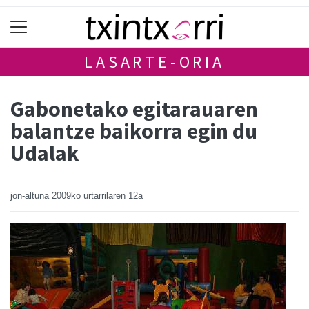
LASARTE-ORIA
Gabonetako egitarauaren
balantze baikorra egin du
Udalak
jon-altuna
2009ko urtarrilaren 12a