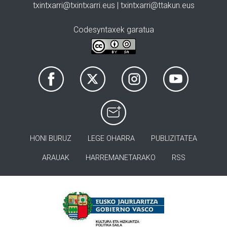
txintxarri@txintxarri.eus | txintxarri@ttakun.eus
Codesyntaxek garatua
HONI BURUZ
LEGE OHARRA
PUBLIZITATEA
ARAUAK
HARREMANETARAKO
RSS