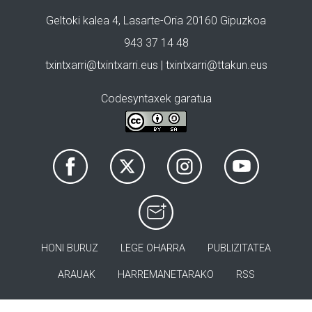
Geltoki kalea 4, Lasarte-Oria 20160 Gipuzkoa
943 37 14 48
txintxarri@txintxarri.eus | txintxarri@ttakun.eus
Codesyntaxek garatua
HONI BURUZ
LEGE OHARRA
PUBLIZITATEA
ARAUAK
HARREMANETARAKO
RSS