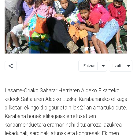
Entzun
Itzuli
Lasarte-Oriako Saharar Herriaren Aldeko Elkarteko
kideek Sahararen Aldeko Euskal Karabanarako elikagai
bilketari ekingo dio gaur eta hilak 21an amaituko dute.
Karabana honek elikagaiak errefuxatuen
kanpamenduetara eraman nahi ditu: arroza, azukrea,
lekadunak, sardinak, atunak eta konpresak. Ekimen