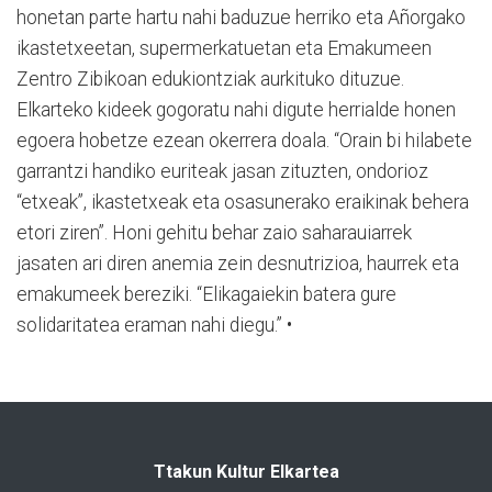
honetan parte hartu nahi baduzue herriko eta Añorgako
ikastetxeetan, supermerkatuetan eta Emakumeen
Zentro Zibikoan edukiontziak aurkituko dituzue.
Elkarteko kideek gogoratu nahi digute herrialde honen
egoera hobetze ezean okerrera doala. “Orain bi hilabete
garrantzi handiko euriteak jasan zituzten, ondorioz
“etxeak”, ikastetxeak eta osasunerako eraikinak behera
etori ziren”. Honi gehitu behar zaio saharauiarrek
jasaten ari diren anemia zein desnutrizioa, haurrek eta
emakumeek bereziki. “Elikagaiekin batera gure
solidaritatea eraman nahi diegu.” •
Ttakun Kultur Elkartea