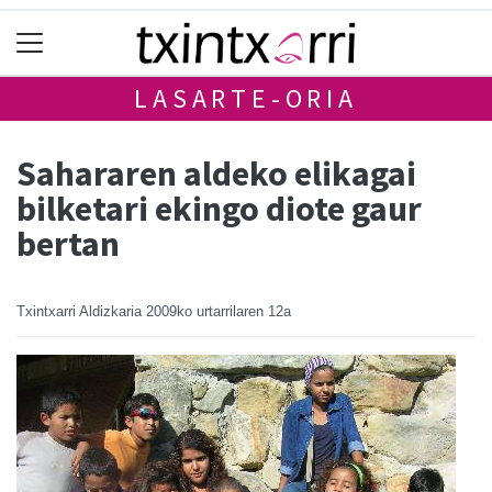
LASARTE-ORIA
Sahararen aldeko elikagai
bilketari ekingo diote gaur
bertan
Txintxarri Aldizkaria
2009ko urtarrilaren 12a