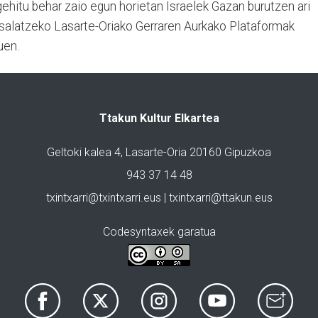
ehitu behar zaio egun horietan Israelek Gazan burutzen ari
ri salatzeko Lasarte-Oriako Gerraren Aurkako Plataformak
uen.
Ttakun Kultur Elkartea
Geltoki kalea 4, Lasarte-Oria 20160 Gipuzkoa
943 37 14 48
txintxarri@txintxarri.eus | txintxarri@ttakun.eus
Codesyntaxek garatua