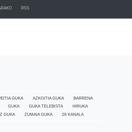
ARAKO
RSS
EITIA GUKA
AZKOITIA GUKA
BARRENA
GUKA
GUKA TELEBISTA
HIRUKA
Z GUKA
ZUMAIA GUKA
28 KANALA