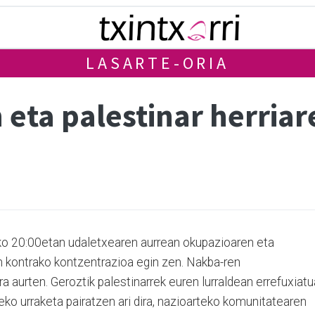
LASARTE-ORIA
eta palestinar herriar
deko 20:00etan udaletxearen aurrean okupazioaren eta
n kontrako kontzentrazioa egin zen. Nakba-ren
a aurten. Geroztik palestinarrek euren lurraldean errefuxiat
ko urraketa pairatzen ari dira, nazioarteko komunitatearen