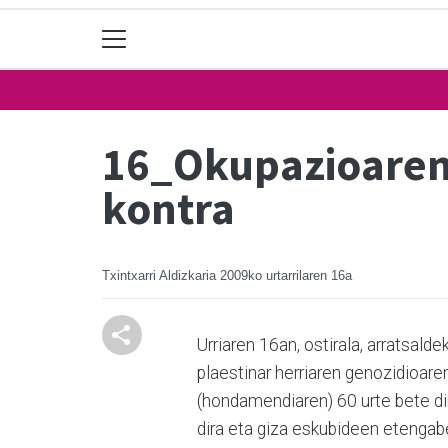
16_Okupazioaren 
kontra
Txintxarri Aldizkaria
2009ko urtarrilaren 16a
Urriaren 16an, ostirala, arratsal
plaestinar herriaren genozidioare
(hondamendiaren) 60 urte bete dir
dira eta giza eskubideen etengabe