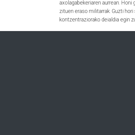
axolagabekeriaren aurrean. Honi g
zituen eraso militarrak. Guzti ho
kontzentraziorako deialdia egin z