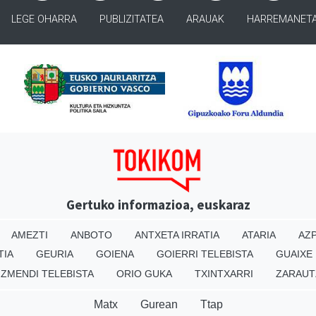
LEGE OHARRA
PUBLIZITATEA
ARAUAK
HARREMANET
Gertuko informazioa, euskaraz
AMEZTI
ANBOTO
ANTXETA IRRATIA
ATARIA
AZP
TIA
GEURIA
GOIENA
GOIERRI TELEBISTA
GUAIXE
IZMENDI TELEBISTA
ORIO GUKA
TXINTXARRI
ZARAUT
Matx
Gurean
Ttap