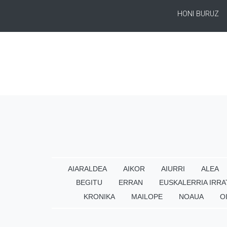
HONI BURUZ
AIARALDEA
AIKOR
AIURRI
ALEA
BEGITU
ERRAN
EUSKALERRIA IRRA
KRONIKA
MAILOPE
NOAUA
O