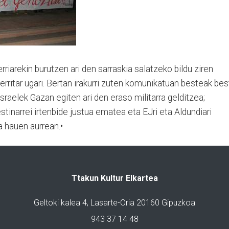
riarekin burutzen ari den sarraskia salatzeko bildu ziren
erritar ugari. Bertan irakurri zuten komunikatuan besteak be
sraelek Gazan egiten ari den eraso militarra gelditzea;
stinarrei irtenbide justua ematea eta EJri eta Aldundiari
a hauen aurrean.•
Ttakun Kultur Elkartea
Geltoki kalea 4, Lasarte-Oria 20160 Gipuzkoa
943 37 14 48