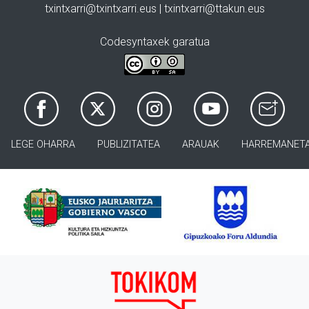
txintxarri@txintxarri.eus | txintxarri@ttakun.eus
Codesyntaxek garatua
LEGE OHARRA
PUBLIZITATEA
ARAUAK
HARREMANET