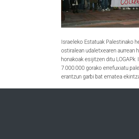
Israeleko Estatuak Palestinako her
ostiralean udaletxearen aurrean h
honakoak esijitzen ditu LOGAPk: I
7.000.000 gorako errefuxiatu pale
erantzun garbi bat ematea ekintz