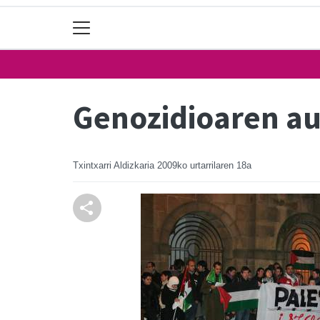
Genozidioaren a
Txintxarri Aldizkaria
2009ko urtarrilaren 18a