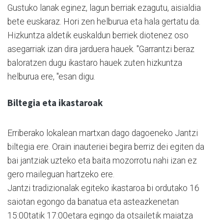
Gustuko lanak eginez, lagun berriak ezagutu, aisialdia
bete euskaraz. Hori zen helburua eta hala gertatu da.
Hizkuntza aldetik euskaldun berriek diotenez oso
asegarriak izan dira jarduera hauek. "Garrantzi beraz
baloratzen dugu ikastaro hauek zuten hizkuntza
helburua ere, "esan digu.
Biltegia eta ikastaroak
Erriberako lokalean martxan dago dagoeneko Jantzi
biltegia ere. Orain inauteriei begira berriz dei egiten da
bai jantziak uzteko eta baita mozorrotu nahi izan ez
gero maileguan hartzeko ere.
Jantzi tradizionalak egiteko ikastaroa bi ordutako 16
saiotan egongo da banatua eta asteazkenetan
15:00tatik 17:00etara egingo da otsailetik maiatza