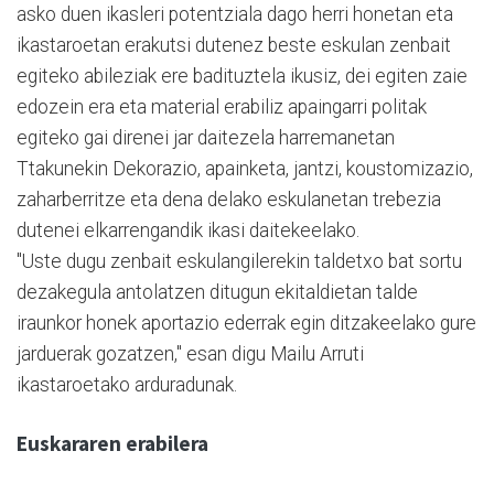
asko duen ikasleri potentziala dago herri honetan eta
ikastaroetan erakutsi dutenez beste eskulan zenbait
egiteko abileziak ere badituztela ikusiz, dei egiten zaie
edozein era eta material erabiliz apaingarri politak
egiteko gai direnei jar daitezela harremanetan
Ttakunekin Dekorazio, apainketa, jantzi, koustomizazio,
zaharberritze eta dena delako eskulanetan trebezia
dutenei elkarrengandik ikasi daitekeelako.
"Uste dugu zenbait eskulangilerekin taldetxo bat sortu
dezakegula antolatzen ditugun ekitaldietan talde
iraunkor honek aportazio ederrak egin ditzakeelako gure
jarduerak gozatzen," esan digu Mailu Arruti
ikastaroetako arduradunak.
Euskararen erabilera