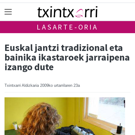
LASARTE-ORIA
Euskal jantzi tradizional eta
bainika ikastaroek jarraipena
izango dute
Txintxarri Aldizkaria
2009ko urtarrilaren 23a