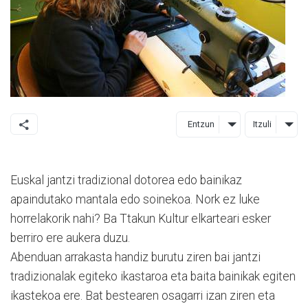
Entzun
Itzuli
Euskal jantzi tradizional dotorea edo bainikaz
apaindutako mantala edo soinekoa. Nork ez luke
horrelakorik nahi? Ba Ttakun Kultur elkarteari esker
berriro ere aukera duzu.
Abenduan arrakasta handiz burutu ziren bai jantzi
tradizionalak egiteko ikastaroa eta baita bainikak egiten
ikastekoa ere. Bat bestearen osagarri izan ziren eta