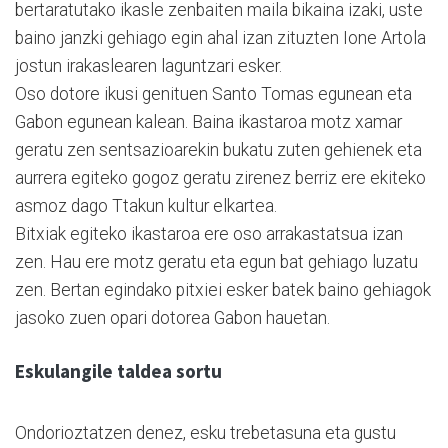
bertaratutako ikasle zenbaiten maila bikaina izaki, uste
baino janzki gehiago egin ahal izan zituzten Ione Artola
jostun irakaslearen laguntzari esker.
Oso dotore ikusi genituen Santo Tomas egunean eta
Gabon egunean kalean. Baina ikastaroa motz xamar
geratu zen sentsazioarekin bukatu zuten gehienek eta
aurrera egiteko gogoz geratu zirenez berriz ere ekiteko
asmoz dago Ttakun kultur elkartea.
Bitxiak egiteko ikastaroa ere oso arrakastatsua izan
zen. Hau ere motz geratu eta egun bat gehiago luzatu
zen. Bertan egindako pitxiei esker batek baino gehiagok
jasoko zuen opari dotorea Gabon hauetan.
Eskulangile taldea sortu
Ondorioztatzen denez, esku trebetasuna eta gustu