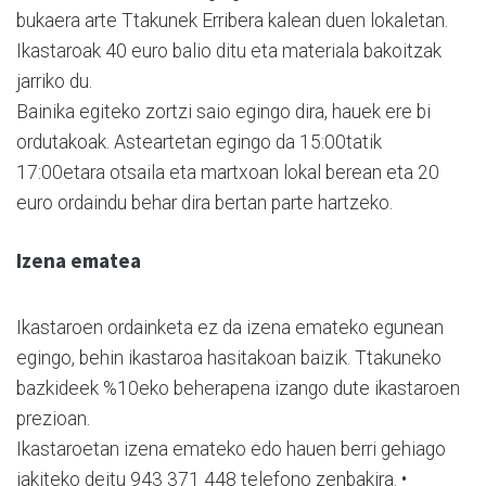
bukaera arte Ttakunek Erribera kalean duen lokaletan.
Ikastaroak 40 euro balio ditu eta materiala bakoitzak
jarriko du.
Bainika egiteko zortzi saio egingo dira, hauek ere bi
ordutakoak. Asteartetan egingo da 15:00tatik
17:00etara otsaila eta martxoan lokal berean eta 20
euro ordaindu behar dira bertan parte hartzeko.
Izena ematea
Ikastaroen ordainketa ez da izena emateko egunean
egingo, behin ikastaroa hasitakoan baizik. Ttakuneko
bazkideek %10eko beherapena izango dute ikastaroen
prezioan.
Ikastaroetan izena emateko edo hauen berri gehiago
jakiteko deitu 943 371 448 telefono zenbakira. •