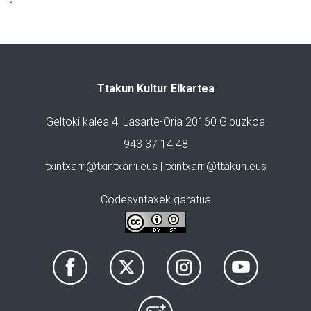
Ttakun Kultur Elkartea
Geltoki kalea 4, Lasarte-Oria 20160 Gipuzkoa
943 37 14 48
txintxarri@txintxarri.eus | txintxarri@ttakun.eus
Codesyntaxek garatua