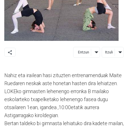
Entzun
Itzuli
Nahiz eta irailean hasi zituzten entrenamenduak Maite
Ruedaren neskak aste honetan hasten dira lehiatzen.
LOKEko gimnasten lehenengo erronka B mailako
eskolarteko txapelketako lehenengo fasea dugu
otsailaren 1ean, igandea ,10:00etatik aurrera
Astigarragako kiroldegian.
Bertan taldeko bi gimnasta lehiatuko dira kadete mailan,