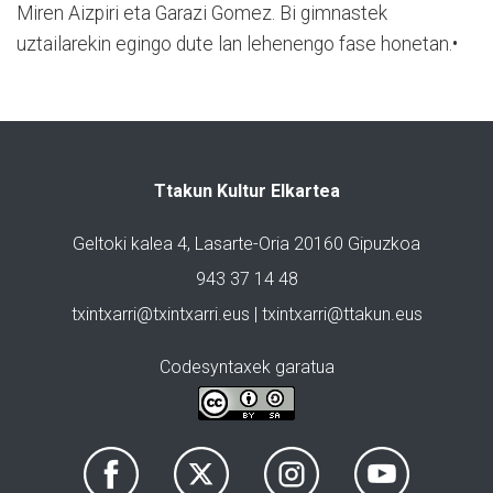
Miren Aizpiri eta Garazi Gomez. Bi gimnastek
uztailarekin egingo dute lan lehenengo fase honetan.•
Ttakun Kultur Elkartea
Geltoki kalea 4, Lasarte-Oria 20160 Gipuzkoa
943 37 14 48
txintxarri@txintxarri.eus | txintxarri@ttakun.eus
Codesyntaxek garatua