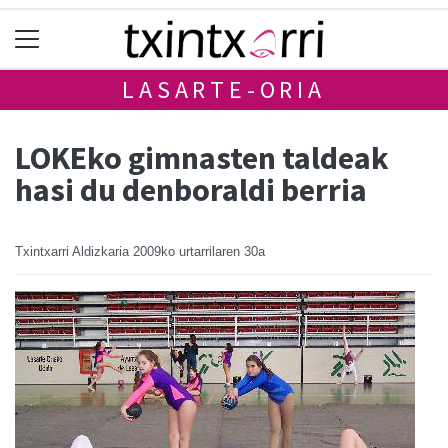
LASARTE-ORIA
LOKEko gimnasten taldeak
hasi du denboraldi berria
Txintxarri Aldizkaria
2009ko urtarrilaren 30a